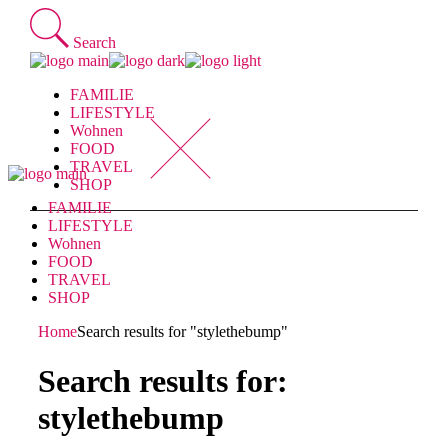
Skip
to
Search
the
content
FAMILIE
LIFESTYLE
Wohnen
FOOD
TRAVEL
SHOP
FAMILIE
LIFESTYLE
Wohnen
FOOD
TRAVEL
SHOP
Home
Search results for "stylethebump"
Search results for:
stylethebump