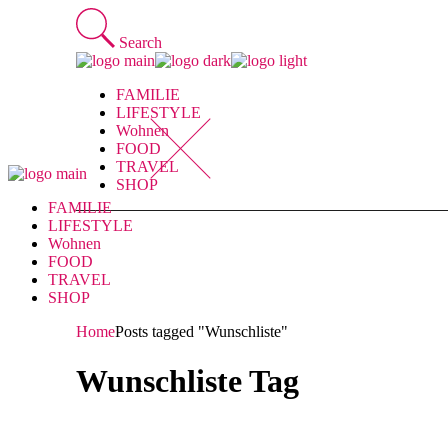
Skip
to
Search
the
content
FAMILIE
LIFESTYLE
Wohnen
FOOD
TRAVEL
SHOP
FAMILIE
LIFESTYLE
Wohnen
FOOD
TRAVEL
SHOP
Home
Posts tagged "Wunschliste"
Wunschliste Tag