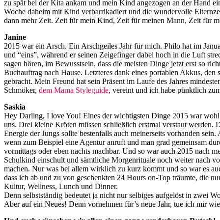
zu spät bei der Kita ankam und mein Kind angezogen an der Hand einer
Woche daheim mit Kind verbarrikadiert und die wundervolle Elternzeit
dann mehr Zeit. Zeit für mein Kind, Zeit für meinen Mann, Zeit für 
Janine
2015 war ein Arsch. Ein Arschgeiles Jahr für mich. Philo hat im Janua
und “eins”, während er seinen Zeigefinger dabei hoch in die Luft strec
sagen hören, im Bewusstsein, dass die meisten Dinge jetzt erst so ric
Buchauftrag nach Hause. Letzteres dank eines portablen Akkus, den s
gebracht. Mein Freund hat sein Präsent im Laufe des Jahres mindestens
Schmöker,
dem Mama Styleguide
, vereint und ich habe pünktlich zu
Saskia
Hey Darling, I love You! Eines der wichtigsten Dinge 2015 war wohl 
uns. Drei kleine Kröten müssen schließlich erstmal verstaut werden.
Energie der Jungs sollte bestenfalls auch meinerseits vorhanden sein.
wenn zum Beispiel eine Agentur anruft und man grad gemeinsam durch’
vormittags oder eben nachts machbar. Und so war auch 2015 nach mein
Schulkind einschult und sämtliche Morgenrituale noch weiter nach 
machen. Nur was bei allem wirklich zu kurz kommt und so war es auch
dass ich ab und zu von geschenkten 24 Hours on-Top träumte, die nu
Kultur, Wellness, Lunch und Dinner.
Denn selbstständig bedeutet ja nicht nur selbiges aufgelöst in zwei 
Aber auf ein Neues! Denn vornehmen für’s neue Jahr, tue ich mir w