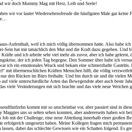
 sind wir doch Mummy Mag mit Herz, Leib und Seele!
ben wir vor lauter Wiedersehensfreude die häufigsten Male gar keine 
cke…
haus-Aufenthalt, weil ich mich völlig übernommen hatte. Also habe ich 
er-Sein hat mir tatsächlich den Mut und die Kraft dazu gegeben. Und bi
äfte und ich arbeite sehr viel mehr als zuvor, aber ich habe gelernt, d
ingskrise, der ich jeden Tag begegne. Den Sommer über habe ich versu
r ich ein emotionales Wrack und bekam eine schmerzhafte Gastritis. 
l“ mit übermenschlichen Kräften Menschen hilft, die völlig verzweifelt
 nur den Rücken im Büro freihalte. Und bin durch sie und die vielen M
auf viele unterschiedliche Arten das Bewegendste aber auch beste Jahr,
das viele Veränderungen mit sich brachte und das viele neue Weichen ge
endfünfzehn kommt mir so unscheinbar vor, aber passiert sind in dies
 Maggies uns so selten sehen konnten, aber andererseits haben wir bei
 Job mit der Challenge, eine neue Abteilung innerhalb einer großen Ber
te erfolgreich umgesetzt haben. Meine Kollegen fragen mich permanent,
lassen, dabei das schlechte Gewissen wie ein Schatten folgend. Es gre