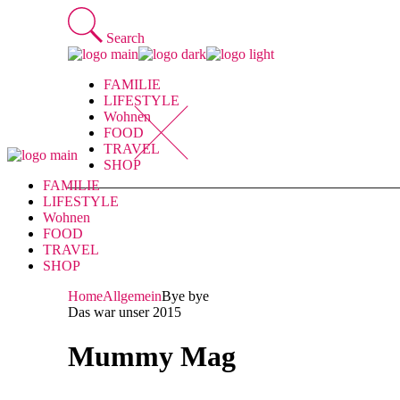
Skip
to
Search
the
content
FAMILIE
LIFESTYLE
Wohnen
FOOD
TRAVEL
SHOP
FAMILIE
LIFESTYLE
Wohnen
FOOD
TRAVEL
SHOP
Home
Allgemein
Bye bye
Das war unser 2015
Mummy Mag