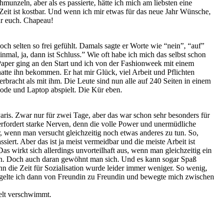
unzeln, aber als es passierte, hätte ich mich am liebsten eine
Zeit ist kostbar. Und wenn ich mir etwas für das neue Jahr Wünsche,
ür euch. Chapeau!
och selten so frei gefühlt. Damals sagte er Worte wie “nein”, “auf”
inmal, ja, dann ist Schluss.” Wie oft habe ich mich das selbst schon
ging an den Start und ich von der Fashionweek mit einem
tte ihn bekommen. Er hat mir Glück, viel Arbeit und Pflichten
rbracht als mit ihm. Die Leute sind nun alle auf 240 Seiten in einem
Mode und Laptop abspielt. Die Kür eben.
aris. Zwar nur für zwei Tage, aber das war schon sehr besonders für
erfordert starke Nerven, denn die volle Power und unermüdliche
r, wenn man versucht gleichzeitig noch etwas anderes zu tun. So,
rt. Aber das ist ja meist vermeidbar und die meiste Arbeit ist
 wirkt sich allerdings unvorteilhaft aus, wenn man gleichzeitig ein
sen. Doch auch daran gewöhnt man sich. Und es kann sogar Spaß
 die Zeit für Sozialisation wurde leider immer weniger. So wenig,
ngelte ich dann von Freundin zu Freundin und bewegte mich zwischen
welt verschwimmt.