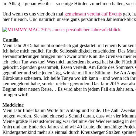
im Alltag – genau wie ihr – so einige Hürden zu nehmen hatten, so
Und wenn es uns vier doch mal
gemeinsam vereint auf Events
gab, ha
hier für euch. Und natürlich unsere ganz persönlichen Jahresrückbli
Camilla
Mein Jahr 2015 hat nicht sonderlich gut gestartet: mit einem Kranken
Ich habe mich endlich für die Selbstständigkeit entschieden. Das Mutt
Herausforderungen bringen mich zwar oftmals an die Grenzen meiner Kr
ich jeden Tag was tue! Was mich außerdem bewegt hat ist die Flüchtl
gekocht, Spenden gesammelt, Essen verteilt. Am Ende des Sommers wa
gegenüber und sehe jeden Tag, wie sie mit ihrer Stiftung „Be An Ange
Bürokratie scheitern. Ich helfe Tanya wo ich kann – und wenn ich ihr
kennengelernt habe, so viel reicher geworden. Das Jahr 2015 war also 
Beginn einer neuen Reise… Es wird aber in jedem Fall ein Jahr sein, 
bringen wird!
Madeleine
Mein Jahr findet kaum Worte für Anfang und Ende. Die Zahl Zweitaus
prägen werden. Sie sind einerseits Schuld daran, dass wir vier Mummy
Meine größte Herausforderung war definitiv der Wiedereinstieg in den
(mir) und am Ende des Jahres sind wir 40 Leute, die unzählige Projek
Kindergartenkind mehr als einmal durch Kreuzberger Straßen sprinten 