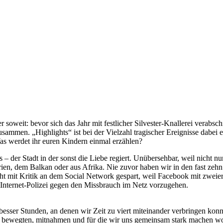
er soweit: bevor sich das Jahr mit festlicher Silvester-Knallerei verab
ammen. „Highlights“ ist bei der Vielzahl tragischer Ereignisse dabei e
s werdet ihr euren Kindern einmal erzählen?
s – der Stadt in der sonst die Liebe regiert. Unübersehbar, weil nicht n
ien, dem Balkan oder aus Afrika. Nie zuvor haben wir in den fast zehn
cht mit Kritik an dem Social Network gespart, weil Facebook mit zweier
Internet-Polizei gegen den Missbrauch im Netz vorzugehen.
r Stunden, an denen wir Zeit zu viert miteinander verbringen konn
s bewegten, mitnahmen und für die wir uns gemeinsam stark machen wo