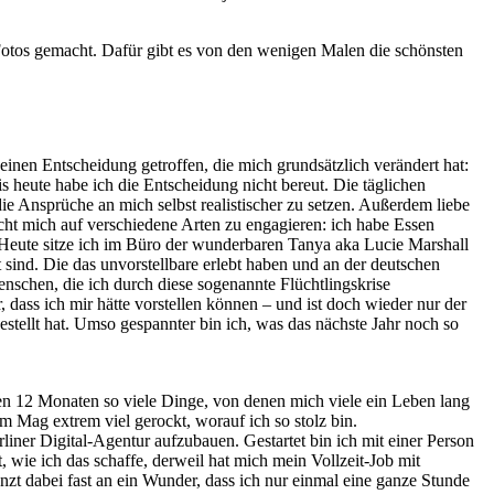
Fotos gemacht. Dafür gibt es von den wenigen Malen die schönsten
einen Entscheidung getroffen, die mich grundsätzlich verändert hat:
s heute habe ich die Entscheidung nicht bereut. Die täglichen
ie Ansprüche an mich selbst realistischer zu setzen. Außerdem liebe
cht mich auf verschiedene Arten zu engagieren: ich habe Essen
Heute sitze ich im Büro der wunderbaren Tanya aka Lucie Marshall
 sind. Die das unvorstellbare erlebt haben und an der deutschen
enschen, die ich durch diese sogenannte Flüchtlingskrise
 dass ich mir hätte vorstellen können – und ist doch wieder nur der
stellt hat. Umso gespannter bin ich, was das nächste Jahr noch so
en 12 Monaten so viele Dinge, von denen mich viele ein Leben lang
m Mag extrem viel gerockt, worauf ich so stolz bin.
liner Digital-Agentur aufzubauen. Gestartet bin ich mit einer Person
 wie ich das schaffe, derweil hat mich mein Vollzeit-Job mit
nzt dabei fast an ein Wunder, dass ich nur einmal eine ganze Stunde