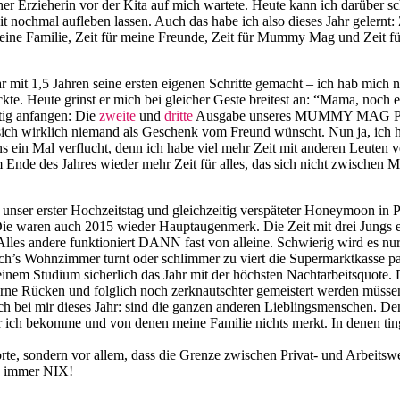
 Erzieherin vor der Kita auf mich wartete. Heute kann ich darüber schm
 nochmal aufleben lassen. Auch das habe ich also dieses Jahr gelernt: 
meine Familie, Zeit für meine Freunde, Zeit für Mummy Mag und Zeit f
r mit 1,5 Jahren seine ersten eigenen Schritte gemacht – ich hab mich n
kte. Heute grinst er mich bei gleicher Geste breitest an: “Mama, noch e
htig anfangen: Die
zweite
und
dritte
Ausgabe unseres MUMMY MAG Paper 
ich wirklich niemand als Geschenk vom Freund wünscht. Nun ja, ich ha
 ein Mal verflucht, denn ich habe viel mehr Zeit mit anderen Leuten ve
m Ende des Jahres wieder mehr Zeit für alles, das sich nicht zwischen 
unser erster Hochzeitstag und gleichzeitig verspäteter Honeymoon in P
 Die waren auch 2015 wieder Hauptaugenmerk. Die Zeit mit drei Jungs 
 Alles andere funktioniert DANN fast von alleine. Schwierig wird es nu
s Wohnzimmer turnt oder schlimmer zu viert die Supermarktkasse passie
em Studium sicherlich das Jahr mit der höchsten Nachtarbeitsquote. Das
vorne Rücken und folglich noch zerknautschter gemeistert werden müs
 bei mir dieses Jahr: sind die ganzen anderen Lieblingsmenschen. Denn
r ich bekomme und von denen meine Familie nichts merkt. In denen ti
Worte, sondern vor allem, dass die Grenze zwischen Privat- und Arbeits
ie immer NIX!