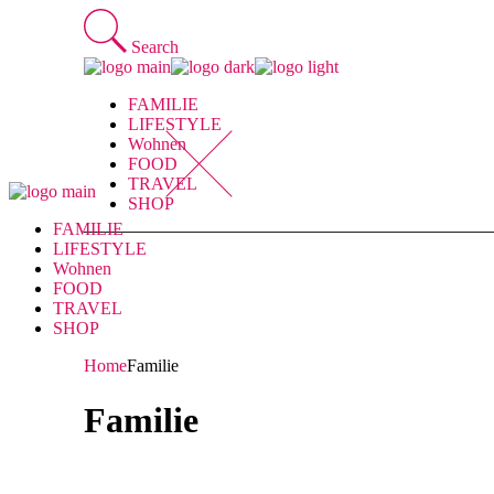
Skip
to
Search
the
content
FAMILIE
LIFESTYLE
Wohnen
FOOD
TRAVEL
SHOP
FAMILIE
LIFESTYLE
Wohnen
FOOD
TRAVEL
SHOP
Home
Familie
Familie