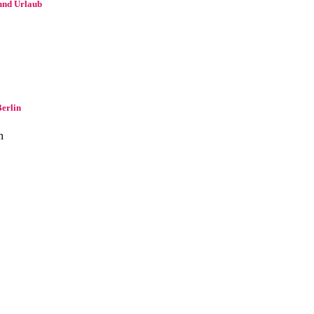
und Urlaub
Berlin
n