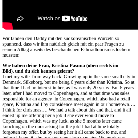
Wir fanden den Daddy mit den südkoreanischen Wurzeln so
spannend, dass wir ihm natürlich gleich mit ein paar Fragen zu
seinem Alltag abseits des beschaulichen Fahrradtourismus löchern
mussten:
Wie haben deine Frau, Kristina Pasuna (oben rechts im
Bild), und du sich kennen gelernt?
I met my wife from way back. Growing up in the same small city in
Denmark, Silkeborg, but me being 6 years older than Kristina. So at
that time I had no interest in her, as I was only 20 years. But 6 years
later, after I had moved to Copenhagen, and at that time was sales
responsible for an agency in Copenhagen, which also had a retail
space, Kristina and I by coinsidence meet again in our hometown….
I think for christmas…. We had a talk about this and that, and it all
ended up me offering her a job if she ever would move to
Copenhagen, which was my luck, as she 5 months later came
knocking on the door asking for the job! I had at time totally
forgotten my offer, but by seeing her it all came back to me, and
before I knew it, she was our new store manager. We work very