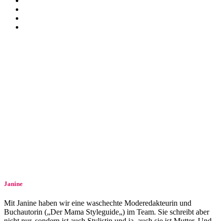
Janine
Mit Janine haben wir eine waschechte Moderedakteurin und
Buchautorin („Der Mama Styleguide„) im Team. Sie schreibt aber
nicht nur, sondern ist auch Stylistin und ja, auch sie ist Mutter. Und