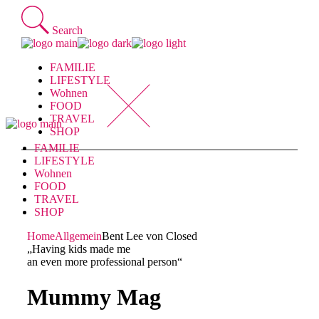
Skip
to
Search
the
content
FAMILIE
LIFESTYLE
Wohnen
FOOD
TRAVEL
SHOP
FAMILIE
LIFESTYLE
Wohnen
FOOD
TRAVEL
SHOP
Home
Allgemein
Bent Lee von Closed
„Having kids made me
an even more professional person“
Mummy Mag