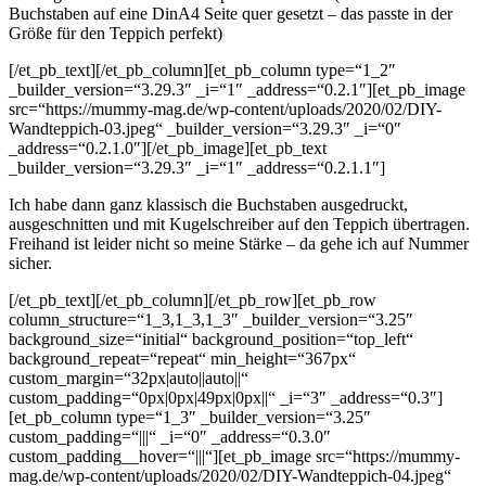
Buchstaben auf eine DinA4 Seite quer gesetzt – das passte in der
Größe für den Teppich perfekt)
[/et_pb_text][/et_pb_column][et_pb_column type=“1_2″
_builder_version=“3.29.3″ _i=“1″ _address=“0.2.1″][et_pb_image
src=“https://mummy-mag.de/wp-content/uploads/2020/02/DIY-
Wandteppich-03.jpeg“ _builder_version=“3.29.3″ _i=“0″
_address=“0.2.1.0″][/et_pb_image][et_pb_text
_builder_version=“3.29.3″ _i=“1″ _address=“0.2.1.1″]
Ich habe dann ganz klassisch die Buchstaben ausgedruckt,
ausgeschnitten und mit Kugelschreiber auf den Teppich übertragen.
Freihand ist leider nicht so meine Stärke – da gehe ich auf Nummer
sicher.
[/et_pb_text][/et_pb_column][/et_pb_row][et_pb_row
column_structure=“1_3,1_3,1_3″ _builder_version=“3.25″
background_size=“initial“ background_position=“top_left“
background_repeat=“repeat“ min_height=“367px“
custom_margin=“32px|auto||auto||“
custom_padding=“0px|0px|49px|0px||“ _i=“3″ _address=“0.3″]
[et_pb_column type=“1_3″ _builder_version=“3.25″
custom_padding=“|||“ _i=“0″ _address=“0.3.0″
custom_padding__hover=“|||“][et_pb_image src=“https://mummy-
mag.de/wp-content/uploads/2020/02/DIY-Wandteppich-04.jpeg“