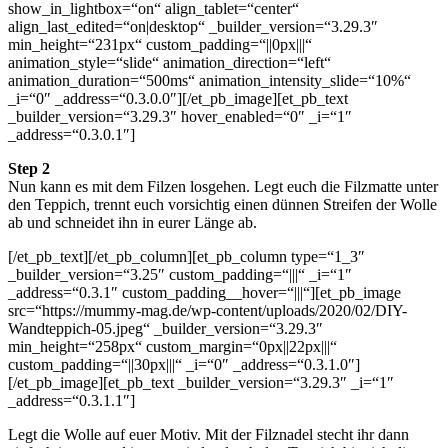
show_in_lightbox=“on“ align_tablet=“center“
align_last_edited=“on|desktop“ _builder_version=“3.29.3″
min_height=“231px“ custom_padding=“||0px|||“
animation_style=“slide“ animation_direction=“left“
animation_duration=“500ms“ animation_intensity_slide=“10%“
_i=“0″ _address=“0.3.0.0″][/et_pb_image][et_pb_text
_builder_version=“3.29.3″ hover_enabled=“0″ _i=“1″
_address=“0.3.0.1″]
Step 2
Nun kann es mit dem Filzen losgehen. Legt euch die Filzmatte unter
den Teppich, trennt euch vorsichtig einen dünnen Streifen der Wolle
ab und schneidet ihn in eurer Länge ab.
[/et_pb_text][/et_pb_column][et_pb_column type=“1_3″
_builder_version=“3.25″ custom_padding=“|||“ _i=“1″
_address=“0.3.1″ custom_padding__hover=“|||“][et_pb_image
src=“https://mummy-mag.de/wp-content/uploads/2020/02/DIY-
Wandteppich-05.jpeg“ _builder_version=“3.29.3″
min_height=“258px“ custom_margin=“0px||22px|||“
custom_padding=“||30px|||“ _i=“0″ _address=“0.3.1.0″]
[/et_pb_image][et_pb_text _builder_version=“3.29.3″ _i=“1″
_address=“0.3.1.1″]
Legt die Wolle auf euer Motiv. Mit der Filznadel stecht ihr dann