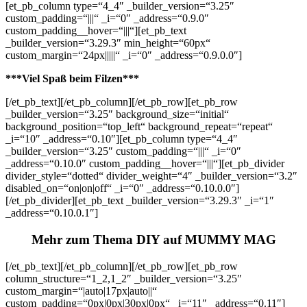
[et_pb_column type=“4_4″ _builder_version=“3.25″
custom_padding=“|||“ _i=“0″ _address=“0.9.0″
custom_padding__hover=“|||“][et_pb_text
_builder_version=“3.29.3″ min_height=“60px“
custom_margin=“24px|||||“ _i=“0″ _address=“0.9.0.0″]
***Viel Spaß beim Filzen***
[/et_pb_text][/et_pb_column][/et_pb_row][et_pb_row
_builder_version=“3.25″ background_size=“initial“
background_position=“top_left“ background_repeat=“repeat“
_i=“10″ _address=“0.10″][et_pb_column type=“4_4″
_builder_version=“3.25″ custom_padding=“|||“ _i=“0″
_address=“0.10.0″ custom_padding__hover=“|||“][et_pb_divider
divider_style=“dotted“ divider_weight=“4″ _builder_version=“3.2″
disabled_on=“on|on|off“ _i=“0″ _address=“0.10.0.0″]
[/et_pb_divider][et_pb_text _builder_version=“3.29.3″ _i=“1″
_address=“0.10.0.1″]
Mehr zum Thema DIY auf MUMMY MAG
[/et_pb_text][/et_pb_column][/et_pb_row][et_pb_row
column_structure=“1_2,1_2″ _builder_version=“3.25″
custom_margin=“|auto|17px|auto||“
custom_padding=“0px|0px|30px|0px“ _i=“11″ _address=“0.11″]