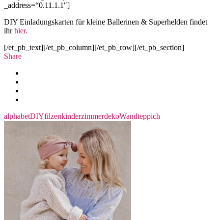
_address=“0.11.1.1″]
DIY Einladungskarten für kleine Ballerinen & Superhelden findet
ihr
hier.
[/et_pb_text][/et_pb_column][/et_pb_row][/et_pb_section]
Share
alphabet
DIY
filzen
kinderzimmerdeko
Wandteppich