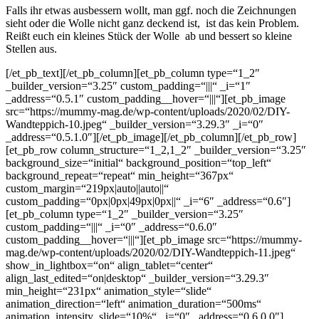
Falls ihr etwas ausbessern wollt, man ggf. noch die Zeichnungen
sieht oder die Wolle nicht ganz deckend ist, ist das kein Problem.
Reißt euch ein kleines Stück der Wolle ab und bessert so kleine
Stellen aus.
[/et_pb_text][/et_pb_column][et_pb_column type=“1_2″
_builder_version=“3.25″ custom_padding=“|||“ _i=“1″
_address=“0.5.1″ custom_padding__hover=“|||“][et_pb_image
src=“https://mummy-mag.de/wp-content/uploads/2020/02/DIY-
Wandteppich-10.jpeg“ _builder_version=“3.29.3″ _i=“0″
_address=“0.5.1.0″][/et_pb_image][/et_pb_column][/et_pb_row]
[et_pb_row column_structure=“1_2,1_2″ _builder_version=“3.25″
background_size=“initial“ background_position=“top_left“
background_repeat=“repeat“ min_height=“367px“
custom_margin=“219px|auto||auto||“
custom_padding=“0px|0px|49px|0px||“ _i=“6″ _address=“0.6″]
[et_pb_column type=“1_2″ _builder_version=“3.25″
custom_padding=“|||“ _i=“0″ _address=“0.6.0″
custom_padding__hover=“|||“][et_pb_image src=“https://mummy-
mag.de/wp-content/uploads/2020/02/DIY-Wandteppich-11.jpeg“
show_in_lightbox=“on“ align_tablet=“center“
align_last_edited=“on|desktop“ _builder_version=“3.29.3″
min_height=“231px“ animation_style=“slide“
animation_direction=“left“ animation_duration=“500ms“
animation_intensity_slide=“10%“ _i=“0″ _address=“0.6.0.0″]