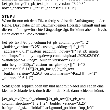
[/et_pb_image][et_pb_text _builder_version=“3.29.3″
hover_enabled=“0″ _i=“1″ _address=“0.6.0.1″]
STEP 3
Wenn ihr nun mit dem Filzen fertig seid ist die Aufhängung an der
Reihe. Dazu habe ich im Baumarkt einen Holzstab gekauft und mir
diesen auf die gewünschte Länge abgesägt. Ihr könnt aber auch z.b.
einen dickeren Stock nehmen.
[/et_pb_text][/et_pb_column][et_pb_column type=“1_2″
_builder_version=“3.25″ custom_padding=“|||“ _i=“1″
_address=“0.6.1″ custom_padding__hover=“|||“][et_pb_image
src=“https://mummy-mag.de/wp-content/uploads/2020/02/DIY-
Wandteppich-13.jpeg“ _builder_version=“3.29.3″
min_height=“258px“ custom_margin=“0px|||||“ _i=“0″
_address=“0.6.1.0″][/et_pb_image][et_pb_text
_builder_version=“3.29.3″ custom_margin=“46px|||||“ _i=“1″
_address=“0.6.1.1″]
Schlagt den Teppich oben um und näht mit Nadel und Faden eine
kleinen Schlaufe fest, durch die ihr den Stab dann schieben könnt.
[/et_pb_text][/et_pb_column][/et_pb_row][et_pb_row
column_structure=“1_2,1_2″ _builder_version=“3.25″
background_size=“initial“ background_position=“top_left“