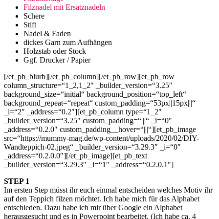
Filznadel mit Ersatznadeln
Schere
Stift
Nadel & Faden
dickes Garn zum Aufhängen
Holzstab oder Stock
Ggf. Drucker / Papier
[/et_pb_blurb][/et_pb_column][/et_pb_row][et_pb_row
column_structure=“1_2,1_2″ _builder_version=“3.25″
background_size=“initial“ background_position=“top_left“
background_repeat=“repeat“ custom_padding=“53px||15px|||“
_i=“2″ _address=“0.2″][et_pb_column type=“1_2″
_builder_version=“3.25″ custom_padding=“|||“ _i=“0″
_address=“0.2.0″ custom_padding__hover=“|||“][et_pb_image
src=“https://mummy-mag.de/wp-content/uploads/2020/02/DIY-
Wandteppich-02.jpeg“ _builder_version=“3.29.3″ _i=“0″
_address=“0.2.0.0″][/et_pb_image][et_pb_text
_builder_version=“3.29.3″ _i=“1″ _address=“0.2.0.1″]
STEP 1
Im ersten Step müsst ihr euch einmal entscheiden welches Motiv ihr
auf den Teppich filzen möchtet. Ich habe mich für das Alphabet
entschieden. Dazu habe ich mir über Google ein Alphabet
herausgesucht und es in Powerpoint bearbeitet. (Ich habe ca. 4