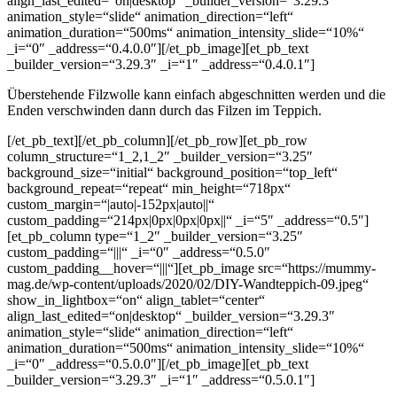
align_last_edited=“on|desktop“ _builder_version=“3.29.3″
animation_style=“slide“ animation_direction=“left“
animation_duration=“500ms“ animation_intensity_slide=“10%“
_i=“0″ _address=“0.4.0.0″][/et_pb_image][et_pb_text
_builder_version=“3.29.3″ _i=“1″ _address=“0.4.0.1″]
Überstehende Filzwolle kann einfach abgeschnitten werden und die
Enden verschwinden dann durch das Filzen im Teppich.
[/et_pb_text][/et_pb_column][/et_pb_row][et_pb_row
column_structure=“1_2,1_2″ _builder_version=“3.25″
background_size=“initial“ background_position=“top_left“
background_repeat=“repeat“ min_height=“718px“
custom_margin=“|auto|-152px|auto||“
custom_padding=“214px|0px|0px|0px||“ _i=“5″ _address=“0.5″]
[et_pb_column type=“1_2″ _builder_version=“3.25″
custom_padding=“|||“ _i=“0″ _address=“0.5.0″
custom_padding__hover=“|||“][et_pb_image src=“https://mummy-
mag.de/wp-content/uploads/2020/02/DIY-Wandteppich-09.jpeg“
show_in_lightbox=“on“ align_tablet=“center“
align_last_edited=“on|desktop“ _builder_version=“3.29.3″
animation_style=“slide“ animation_direction=“left“
animation_duration=“500ms“ animation_intensity_slide=“10%“
_i=“0″ _address=“0.5.0.0″][/et_pb_image][et_pb_text
_builder_version=“3.29.3″ _i=“1″ _address=“0.5.0.1″]