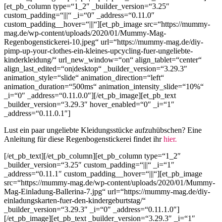
[et_pb_column type=“1_2″ _builder_version=“3.25″
custom_padding=“|||“ _i=“0″ _address=“0.11.0″
custom_padding__hover=“|||“][et_pb_image src=“https://mummy-
mag.de/wp-content/uploads/2020/01/Mummy-Mag-
Regenbogenstickerei-10.jpeg“ url=“https://mummy-mag.de/diy-
pimp-up-your-clothes-ein-kleines-upcycling-fuer-ungeliebte-
kinderkleidung/“ url_new_window=“on“ align_tablet=“center“
align_last_edited=“on|desktop“ _builder_version=“3.29.3″
animation_style=“slide“ animation_direction=“left“
animation_duration=“500ms“ animation_intensity_slide=“10%“
_i=“0″ _address=“0.11.0.0″][/et_pb_image][et_pb_text
_builder_version=“3.29.3″ hover_enabled=“0″ _i=“1″
_address=“0.11.0.1″]
Lust ein paar ungeliebte Kleidungsstücke aufzuhübschen? Eine
Anleitung für diese Regenbogenstickerei findet ihr
hier.
[/et_pb_text][/et_pb_column][et_pb_column type=“1_2″
_builder_version=“3.25″ custom_padding=“|||“ _i=“1″
_address=“0.11.1″ custom_padding__hover=“|||“][et_pb_image
src=“https://mummy-mag.de/wp-content/uploads/2020/01/Mummy-
Mag-Einladung-Ballerina-7.jpg“ url=“https://mummy-mag.de/diy-
einladungskarten-fuer-den-kindergeburtstag/“
_builder_version=“3.29.3″ _i=“0″ _address=“0.11.1.0″]
[/et_pb_image][et_pb_text _builder_version=“3.29.3″ _i=“1″