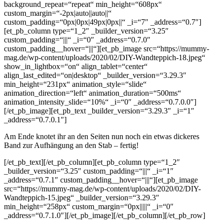
background_repeat=“repeat“ min_height=“608px“
custom_margin=“-2px|auto||auto||“
custom_padding=“0px|0px|49px|0px||“ _i=“7″ _address=“0.7″]
[et_pb_column type=“1_2″ _builder_version=“3.25″
custom_padding=“|||“ _i=“0″ _address=“0.7.0″
custom_padding__hover=“|||“][et_pb_image src=“https://mummy-
mag.de/wp-content/uploads/2020/02/DIY-Wandteppich-18.jpeg“
show_in_lightbox=“on“ align_tablet=“center“
align_last_edited=“on|desktop“ _builder_version=“3.29.3″
min_height=“231px“ animation_style=“slide“
animation_direction=“left“ animation_duration=“500ms“
animation_intensity_slide=“10%“ _i=“0″ _address=“0.7.0.0″]
[/et_pb_image][et_pb_text _builder_version=“3.29.3″ _i=“1″
_address=“0.7.0.1″]
Am Ende knotet ihr an den Seiten nun noch ein etwas dickeres
Band zur Aufhängung an den Stab – fertig!
[/et_pb_text][/et_pb_column][et_pb_column type=“1_2″
_builder_version=“3.25″ custom_padding=“|||“ _i=“1″
_address=“0.7.1″ custom_padding__hover=“|||“][et_pb_image
src=“https://mummy-mag.de/wp-content/uploads/2020/02/DIY-
Wandteppich-15.jpeg“ _builder_version=“3.29.3″
min_height=“258px“ custom_margin=“0px|||||“ _i=“0″
_address=“0.7.1.0″][/et_pb_image][/et_pb_column][/et_pb_row]