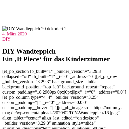
4. März 2020
DIY
DIY Wandteppich
Ein ‚It Piece‘ für das Kinderzimmer
[et_pb_section fb_built=“1″ _builder_version=“3.29.3″
collapsed=“off“ fb_built=“1″ _i=“0″ _address=“0″][et_pb_row
_builder_version=“3.29.3″ background_size=“initial“
background_position=“top_left“ background_repeat=“repeat“
custom_padding=“18.2969px|0px|0px|0px“ _i=“0″ _address=“0.0″]
[et_pb_column type=“4_4″ _builder_version=“3.25″
custom_padding=“|||“ _i=“0″ _address=“0.0.0″
custom_padding__hover=“|||“][et_pb_image src=“https://mummy-
mag.de/wp-content/uploads/2020/02/DIY-Wandteppich-18.jpeg“
align_tablet=“center“ align_last_edited=“on|desktop“
_builder_version=“3.29.3″ animation_style=“slide“
animation_direction=“left“ animation_duration=“500ms“