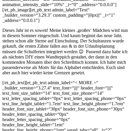
animation_intensity_slide=“10%“ _i=“0″ _address=“0.0.0.0″]
[/et_pb_image][et_pb_text admin_label=“Text“
_builder_version=“3.29.3″ custom_padding=“||0px|||“ _i=“1″
_address=“0.0.0.1″]
Dieses Jahr ist es soweit! Meine kleines ‚großes‘ Mädchen wird nun
in diesem Sommer eingeschult. Und kaum beginnt das neue Jahr,
stehen schon alle Sterne auf Einschulung. Der Schulranzen wurde
gekauft, die ersten Zähne fallen aus & in der Urlaubsplanung
müssen die Schulferien integriert werden 😉 Passend dazu habe ich
als nächstes DIY einen Wandteppich gestaltet, der dann in den
kommenden Monaten über den Schreibtisch kommt. Ich habe mich
passenderweise als Motiv für das Alphabet entschieden. Euch sind
aber auch hier wieder keine Grenzen gesetzt.
[/et_pb_text][et_pb_text admin_label=“< MORE >“
_builder_version=“3.27.4″ text_font=“||||“ header_font=“||||“
text_font_size_tablet=“14″ text_font_size_phone=“14″
text_letter_spacing_tablet=“0px“ text_letter_spacing_phone=“0px“
text_line_height_tablet=“1.7em“ text_line_height_phone=“1.7em“
header_font_size_tablet=“30px“ header_font_size_phone=“30px“
header_letter_spacing_tablet=“0px“
header_letter_spacing_phone=“0px“
header_line_height_tablet=“1em“
header_line_height_phone=“1em“ saved_tabs=“all“ _i=“2″