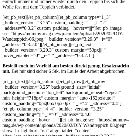
einfach immer und immer wieder durch den Teppich bis sich die
Wolle fest mit dem Teppich verbindet.
[/et_pb_text][/et_pb_column][et_pb_column type=“1_3″
_builder_version=“3.25″ custom_padding=“|||“ _i=“2″
_address=“0.3.2″ custom_padding__hover=“|||“][et_pb_image
src=“https://mummy-mag.de/wp-content/uploads/2020/02/DIY-
Wandteppich-06.jpeg“ _builder_version=“3.29.3″ _i=“0″
_address=“0.3.2.0″][/et_pb_image][et_pb_text
_builder_version=“3.29.3″ custom_margin=“53px|||||“
hover_enabled=“0″ _i=“1″ _address=“0.3.2.1″]
Bestellt euch im Vorfeld am besten direkt genug Ersatznadeln
mit.
Bei mir sind sicher 6 Stk. im Laufe der Arbeit abgebrochen.
[/et_pb_text][/et_pb_column][/et_pb_row][et_pb_row
_builder_version=“3.25″ background_size=“initial“
background_position=“top_left“ background_repeat=“repeat“
min_height=“718px“ custom_margin=“|auto|-152px|auto||“
custom_padding=“0px|0px|0px|0px||“ _i=“4″ _address=“0.4″]
[et_pb_column type=“4_4″ _builder_version=“3.25″
custom_padding=“|||“ _i=“0″ _address=“0.4.0″
custom_padding__hover=“|||“][et_pb_image src=“https://mummy-
mag.de/wp-content/uploads/2020/02/DIY-Wandteppich-08.jpeg“
show_in_lightbox=“on“ align_tablet=“center“