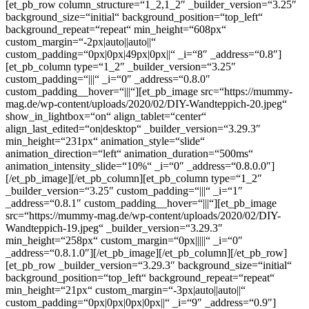
[et_pb_row column_structure=“1_2,1_2″ _builder_version=“3.25″
background_size=“initial“ background_position=“top_left“
background_repeat=“repeat“ min_height=“608px“
custom_margin=“-2px|auto||auto||“
custom_padding=“0px|0px|49px|0px||“ _i=“8″ _address=“0.8″]
[et_pb_column type=“1_2″ _builder_version=“3.25″
custom_padding=“|||“ _i=“0″ _address=“0.8.0″
custom_padding__hover=“|||“][et_pb_image src=“https://mummy-
mag.de/wp-content/uploads/2020/02/DIY-Wandteppich-20.jpeg“
show_in_lightbox=“on“ align_tablet=“center“
align_last_edited=“on|desktop“ _builder_version=“3.29.3″
min_height=“231px“ animation_style=“slide“
animation_direction=“left“ animation_duration=“500ms“
animation_intensity_slide=“10%“ _i=“0″ _address=“0.8.0.0″]
[/et_pb_image][/et_pb_column][et_pb_column type=“1_2″
_builder_version=“3.25″ custom_padding=“|||“ _i=“1″
_address=“0.8.1″ custom_padding__hover=“|||“][et_pb_image
src=“https://mummy-mag.de/wp-content/uploads/2020/02/DIY-
Wandteppich-19.jpeg“ _builder_version=“3.29.3″
min_height=“258px“ custom_margin=“0px|||||“ _i=“0″
_address=“0.8.1.0″][/et_pb_image][/et_pb_column][/et_pb_row]
[et_pb_row _builder_version=“3.29.3″ background_size=“initial“
background_position=“top_left“ background_repeat=“repeat“
min_height=“21px“ custom_margin=“-3px|auto||auto||“
custom_padding=“0px|0px|0px|0px||“ _i=“9″ _address=“0.9″]