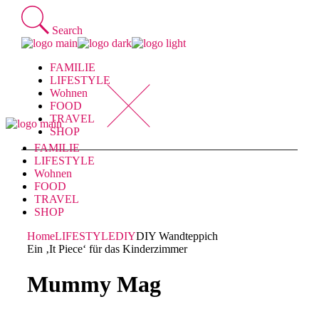
Skip
to
Search
the
content
FAMILIE
LIFESTYLE
Wohnen
FOOD
TRAVEL
SHOP
FAMILIE
LIFESTYLE
Wohnen
FOOD
TRAVEL
SHOP
Home
LIFESTYLE
DIY
DIY Wandteppich
Ein ‚It Piece‘ für das Kinderzimmer
Mummy Mag