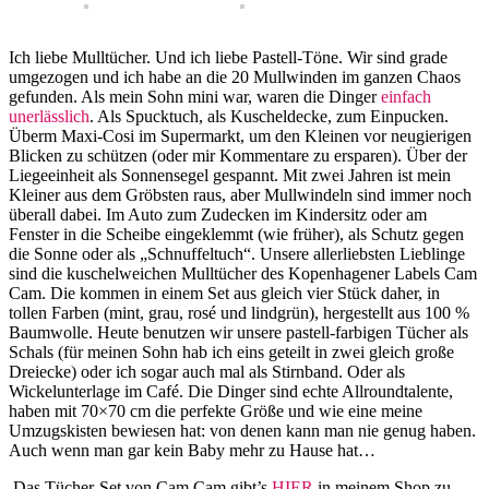
Ich liebe Mulltücher. Und ich liebe Pastell-Töne. Wir sind grade
umgezogen und ich habe an die 20 Mullwinden im ganzen Chaos
gefunden. Als mein Sohn mini war, waren die Dinger
einfach
unerlässlich
. Als Spucktuch, als Kuscheldecke, zum Einpucken.
Überm Maxi-Cosi im Supermarkt, um den Kleinen vor neugierigen
Blicken zu schützen (oder mir Kommentare zu ersparen). Über der
Liegeeinheit als Sonnensegel gespannt. Mit zwei Jahren ist mein
Kleiner aus dem Gröbsten raus, aber Mullwindeln sind immer noch
überall dabei. Im Auto zum Zudecken im Kindersitz oder am
Fenster in die Scheibe eingeklemmt (wie früher), als Schutz gegen
die Sonne oder als „Schnuffeltuch“. Unsere allerliebsten Lieblinge
sind die kuschelweichen Mulltücher des Kopenhagener Labels Cam
Cam. Die kommen in einem Set aus gleich vier Stück daher, in
tollen Farben (mint, grau, rosé und lindgrün), hergestellt aus 100 %
Baumwolle. Heute benutzen wir unsere pastell-farbigen Tücher als
Schals (für meinen Sohn hab ich eins geteilt in zwei gleich große
Dreiecke) oder ich sogar auch mal als Stirnband. Oder als
Wickelunterlage im Café. Die Dinger sind echte Allroundtalente,
haben mit 70×70 cm die perfekte Größe und wie eine meine
Umzugskisten bewiesen hat: von denen kann man nie genug haben.
Auch wenn man gar kein Baby mehr zu Hause hat…
Das Tücher-Set von Cam Cam gibt’s
HIER
in meinem Shop zu