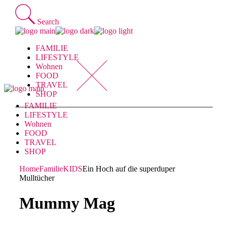
Skip
to
Search
the
content
FAMILIE
LIFESTYLE
Wohnen
FOOD
TRAVEL
SHOP
FAMILIE
LIFESTYLE
Wohnen
FOOD
TRAVEL
SHOP
Home
Familie
KIDS
Ein Hoch auf die superduper
Mulltücher
Mummy Mag