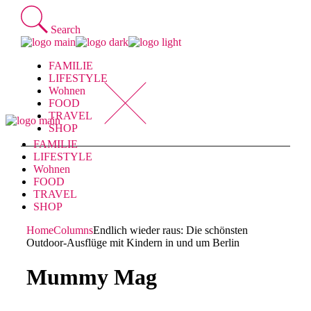
Skip
to
Search
the
content
FAMILIE
LIFESTYLE
Wohnen
FOOD
TRAVEL
SHOP
FAMILIE
LIFESTYLE
Wohnen
FOOD
TRAVEL
SHOP
Home
Columns
Endlich wieder raus: Die schönsten
Outdoor-Ausflüge mit Kindern in und um Berlin
Mummy Mag