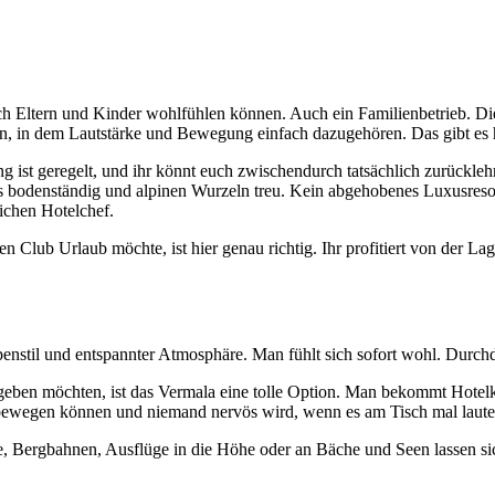
h Eltern und Kinder wohlfühlen können. Auch ein Familienbetrieb. Die K
, in dem Lautstärke und Bewegung einfach dazugehören. Das gibt es h
ng ist geregelt, und ihr könnt euch zwischendurch tatsächlich zurück
aus bodenständig und alpinen Wurzeln treu. Kein abgehobenes Luxusres
ichen Hotelchef.
nen Club Urlaub möchte, ist hier genau richtig. Ihr profitiert von der 
til und entspannter Atmosphäre. Man fühlt sich sofort wohl. Durchdac
usgeben möchten, ist das Vermala eine tolle Option. Man bekommt Hot
rei bewegen können und niemand nervös wird, wenn es am Tisch mal laute
, Bergbahnen, Ausflüge in die Höhe oder an Bäche und Seen lassen sich