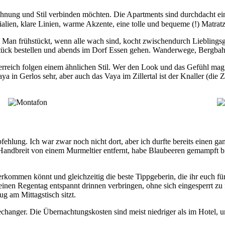
ohnung und Stil verbinden möchten. Die Apartments sind durchdacht eing
lien, klare Linien, warme Akzente, eine tolle und bequeme (!) Matratz
r. Man frühstückt, wenn alle wach sind, kocht zwischendurch Liebling
stück bestellen und abends im Dorf Essen gehen. Wanderwege, Bergbahn
terreich folgen einem ähnlichen Stil. Wer den Look und das Gefühl mag
aya in Gerlos sehr, aber auch das Vaya im Zillertal ist der Knaller (d
hlung. Ich war zwar noch nicht dort, aber ich durfte bereits einen gan
 Handbreit von einem Murmeltier entfernt, habe Blaubeeren gemampft b
erkommen könnt und gleichzeitig die beste Tippgeberin, die ihr euch für
nen Regentag entspannt drinnen verbringen, ohne sich eingesperrt zu 
g am Mittagstisch sitzt.
changer. Die Übernachtungskosten sind meist niedriger als im Hotel, 