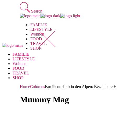
Skip
to
Search
the
content
FAMILIE
LIFESTYLE
Wohnen
FOOD
TRAVEL
SHOP
FAMILIE
LIFESTYLE
Wohnen
FOOD
TRAVEL
SHOP
Home
Columns
Familienurlaub in den Alpen: Bezahlbare 
Mummy Mag