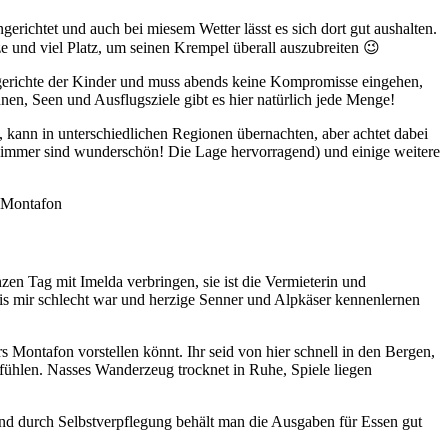
erichtet und auch bei miesem Wetter lässt es sich dort gut aushalten.
e und viel Platz, um seinen Krempel überall auszubreiten 😉
sgerichte der Kinder und muss abends keine Kompromisse eingehen,
en, Seen und Ausflugsziele gibt es hier natürlich jede Menge!
, kann in unterschiedlichen Regionen übernachten, aber achtet dabei
ie Zimmer sind wunderschön! Die Lage hervorragend) und einige weitere
zen Tag mit Imelda verbringen, sie ist die Vermieterin und
is mir schlecht war und herzige Senner und Alpkäser kennenlernen
s Montafon vorstellen könnt. Ihr seid von hier schnell in den Bergen,
fühlen. Nasses Wanderzeug trocknet in Ruhe, Spiele liegen
und durch Selbstverpflegung behält man die Ausgaben für Essen gut