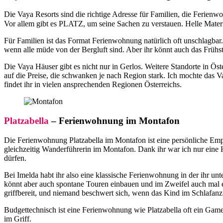
Die Vaya Resorts sind die richtige Adresse für Familien, die Ferienw
Vor allem gibt es PLATZ, um seine Sachen zu verstauen. Helle Materia
Für Familien ist das Format Ferienwohnung natürlich oft unschlagba
wenn alle müde von der Bergluft sind. Aber ihr könnt auch das Früh
Die Vaya Häuser gibt es nicht nur in Gerlos. Weitere Standorte in Ös
auf die Preise, die schwanken je nach Region stark. Ich mochte das V
findet ihr in vielen ansprechenden Regionen Österreichs.
Platzabella
– Ferienwohnung im Montafon
Die Ferienwohnung Platzabella im Montafon ist eine persönliche Empfe
gleichzeitig Wanderführerin im Montafon. Dank ihr war ich nur eine
dürfen.
Bei Imelda habt ihr also eine klassische Ferienwohnung in der ihr unt
könnt aber auch spontane Touren einbauen und im Zweifel auch mal ei
griffbereit, und niemand beschwert sich, wenn das Kind im Schlafanzu
Budgettechnisch ist eine Ferienwohnung wie Platzabella oft ein Game
im Griff.