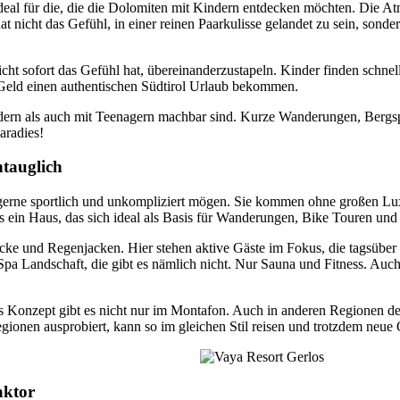
al für die, die die Dolomiten mit Kindern entdecken möchten. Die Atmos
at nicht das Gefühl, in einer reinen Paarkulisse gelandet zu sein, sond
ht sofort das Gefühl hat, übereinanderzustapeln. Kinder finden schnel
 Geld einen authentischen Südtirol Urlaub bekommen.
indern als auch mit Teenagern machbar sind. Kurze Wanderungen, Berg
aradies!
ntauglich
gerne sportlich und unkompliziert mögen. Sie kommen ohne großen Luxus
es ein Haus, das sich ideal als Basis für Wanderungen, Bike Touren un
ke und Regenjacken. Hier stehen aktive Gäste im Fokus, die tagsübe
 Spa Landschaft, die gibt es nämlich nicht. Nur Sauna und Fitness. Auch
s Konzept gibt es nicht nur im Montafon. Auch in anderen Regionen des 
gionen ausprobiert, kann so im gleichen Stil reisen und trotzdem neue 
aktor