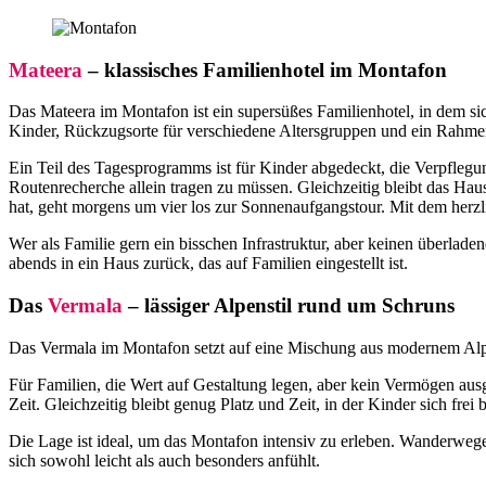
Mateera
– klassisches Familienhotel im Montafon
Das Mateera im Montafon ist ein supersüßes Familienhotel, in dem sic
Kinder, Rückzugsorte für verschiedene Altersgruppen und ein Rahmen
Ein Teil des Tagesprogramms ist für Kinder abgedeckt, die Verpflegu
Routenrecherche allein tragen zu müssen. Gleichzeitig bleibt das H
hat, geht morgens um vier los zur Sonnenaufgangstour. Mit dem herzl
Wer als Familie gern ein bisschen Infrastruktur, aber keinen überlade
abends in ein Haus zurück, das auf Familien eingestellt ist.
Das
Vermala
– lässiger Alpenstil rund um Schruns
Das Vermala im Montafon setzt auf eine Mischung aus modernem Alpens
Für Familien, die Wert auf Gestaltung legen, aber kein Vermögen a
Zeit. Gleichzeitig bleibt genug Platz und Zeit, in der Kinder sich f
Die Lage ist ideal, um das Montafon intensiv zu erleben. Wanderwege
sich sowohl leicht als auch besonders anfühlt.