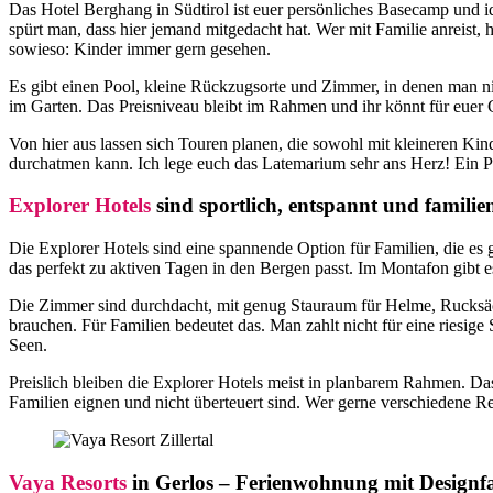
Das Hotel Berghang in Südtirol ist euer persönliches Basecamp und ide
spürt man, dass hier jemand mitgedacht hat. Wer mit Familie anreist, h
sowieso: Kinder immer gern gesehen.
Es gibt einen Pool, kleine Rückzugsorte und Zimmer, in denen man nic
im Garten. Das Preisniveau bleibt im Rahmen und ihr könnt für euer
Von hier aus lassen sich Touren planen, die sowohl mit kleineren K
durchatmen kann. Ich lege euch das Latemarium sehr ans Herz! Ein P
Explorer Hotels
sind sportlich, entspannt und familie
Die Explorer Hotels sind eine spannende Option für Familien, die es 
das perfekt zu aktiven Tagen in den Bergen passt. Im Montafon gibt 
Die Zimmer sind durchdacht, mit genug Stauraum für Helme, Rucksäc
brauchen. Für Familien bedeutet das. Man zahlt nicht für eine riesige
Seen.
Preislich bleiben die Explorer Hotels meist in planbarem Rahmen. Da
Familien eignen und nicht überteuert sind. Wer gerne verschiedene Re
Vaya Resorts
in Gerlos – Ferienwohnung mit Designf