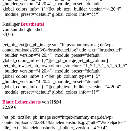
_builder_version=“4.20.4″ _module_preset=“default“
global_colors_info=“{}“][et_pb_text _builder_version=“4.20.4″
_module_preset=“default“ global_colors_info=“{}“]
Knalliger
Brustbeutel
von kaufdichglücklich
39,99
[/et_pb_text][et_pb_image src=“https://mummy-mag.de/wp-
content/uploads/2023/04/brustbeutel.jpg“ title_text=“brustbeutel“
_builder_version=“4.20.4″ _module_preset=“default“
global_colors_info=“{}“][/et_pb_image][/et_pb_column]
[/et_pb_row][et_pb_row column_structure=“1_5,1_5,1_5,1_5,1_5″
_builder_version=“4.20.4″ _module_preset=“default“
global_colors_info=“{}“][et_pb_column type=“1_5″
_builder_version=“4.20.4″ _module_preset=“default“
global_colors_info=“{}“][et_pb_text _builder_version=“4.20.4″
_module_preset=“default“ global_colors_info=“{}“]
Blaue Leinenshorts
von H&M
22,99 €
[/et_pb_text][et_pb_image src=“https://mummy-mag.de/wp-
content/uploads/2023/04/blaueleinenshorts.jpg“ alt=“Wickeljacke “
title_text=“blaueleinenshorts“ _builder_version=“4.20.4″