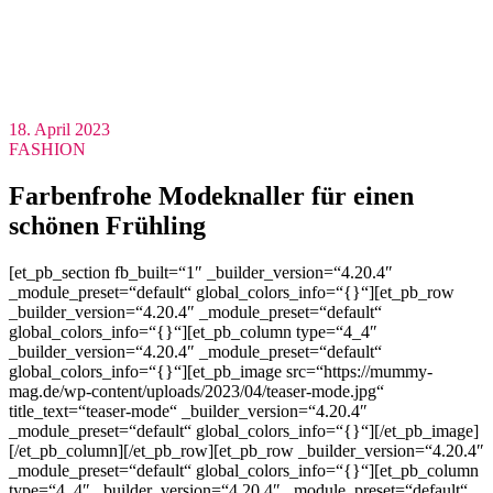
18. April 2023
FASHION
Farbenfrohe Modeknaller für einen
schönen Frühling
[et_pb_section fb_built=“1″ _builder_version=“4.20.4″
_module_preset=“default“ global_colors_info=“{}“][et_pb_row
_builder_version=“4.20.4″ _module_preset=“default“
global_colors_info=“{}“][et_pb_column type=“4_4″
_builder_version=“4.20.4″ _module_preset=“default“
global_colors_info=“{}“][et_pb_image src=“https://mummy-
mag.de/wp-content/uploads/2023/04/teaser-mode.jpg“
title_text=“teaser-mode“ _builder_version=“4.20.4″
_module_preset=“default“ global_colors_info=“{}“][/et_pb_image]
[/et_pb_column][/et_pb_row][et_pb_row _builder_version=“4.20.4″
_module_preset=“default“ global_colors_info=“{}“][et_pb_column
type=“4_4″ _builder_version=“4.20.4″ _module_preset=“default“