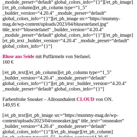
_module_preset=“default“ global_colors_info=“{}“][/et_pb_image]
[/et_pb_column][et_pb_column type=“1_5″
_builder_version=“4.20.4″ _module_preset=“default“
global_colors_info=“{}“][et_pb_image src=“https://mummy-
mag.de/wp-content/uploads/2023/04/blusestefanel.jpg“
title_text=“blusestefanel“ _builder_version=“4.20.4″
_module_preset=“default“ global_colors_info=“{}“][/et_pb_image]
[et_pb_text _builder_version=“4.20.4″ _module_preset=“default“
global_colors_info=“{}“]
Bluse aus Seide
mit Puffärmeln von Stefanel.
160 €
[/et_pb_text][/et_pb_column][et_pb_column type=“1_5″
_builder_version=“4.20.4″ _module_preset=“default“
global_colors_info=“{}“][et_pb_text _builder_version=“4.20.4″
_module_preset=“default“ global_colors_info=“{}“]
Farbenfrohe Sneaker – Allroundtalent
CLOUD
von ON.
149,95 €
[/et_pb_text][et_pb_image src=“https://mummy-mag.de/wp-
content/uploads/2023/04/onsneaker.jpg“ title_text=“onsneaker“
_builder_version=“4.20.4″ _module_preset=“default“
global_colors_info=“{}“][/et_pb_image][/et_pb_column]