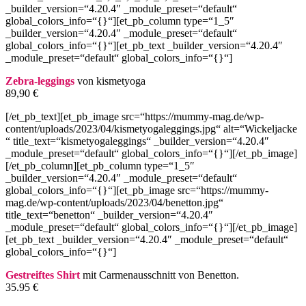
_builder_version=“4.20.4″ _module_preset=“default“
global_colors_info=“{}“][et_pb_column type=“1_5″
_builder_version=“4.20.4″ _module_preset=“default“
global_colors_info=“{}“][et_pb_text _builder_version=“4.20.4″
_module_preset=“default“ global_colors_info=“{}“]
Zebra-leggings
von kismetyoga
89,90 €
[/et_pb_text][et_pb_image src=“https://mummy-mag.de/wp-
content/uploads/2023/04/kismetyogaleggings.jpg“ alt=“Wickeljacke
“ title_text=“kismetyogaleggings“ _builder_version=“4.20.4″
_module_preset=“default“ global_colors_info=“{}“][/et_pb_image]
[/et_pb_column][et_pb_column type=“1_5″
_builder_version=“4.20.4″ _module_preset=“default“
global_colors_info=“{}“][et_pb_image src=“https://mummy-
mag.de/wp-content/uploads/2023/04/benetton.jpg“
title_text=“benetton“ _builder_version=“4.20.4″
_module_preset=“default“ global_colors_info=“{}“][/et_pb_image]
[et_pb_text _builder_version=“4.20.4″ _module_preset=“default“
global_colors_info=“{}“]
Gestreiftes Shirt
mit Carmenausschnitt von Benetton.
35.95 €