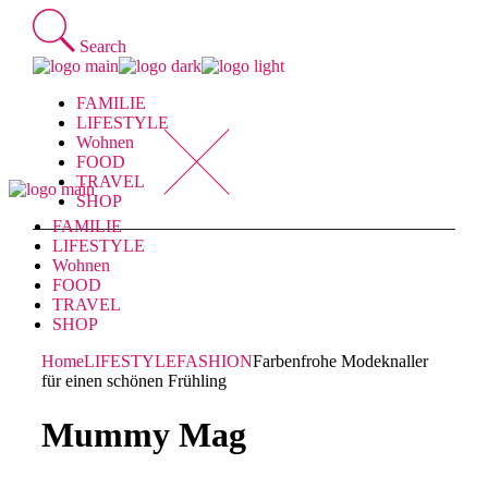
Skip
to
Search
the
content
FAMILIE
LIFESTYLE
Wohnen
FOOD
TRAVEL
SHOP
FAMILIE
LIFESTYLE
Wohnen
FOOD
TRAVEL
SHOP
Home
LIFESTYLE
FASHION
Farbenfrohe Modeknaller
für einen schönen Frühling
Mummy Mag