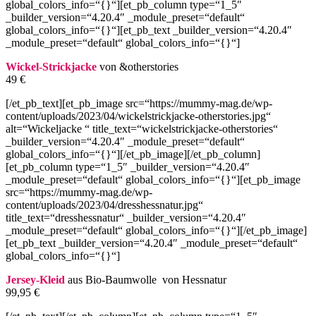
global_colors_info=“{}“][et_pb_column type=“1_5″
_builder_version=“4.20.4″ _module_preset=“default“
global_colors_info=“{}“][et_pb_text _builder_version=“4.20.4″
_module_preset=“default“ global_colors_info=“{}“]
Wickel-Strickjacke
von &otherstories
49 €
[/et_pb_text][et_pb_image src=“https://mummy-mag.de/wp-
content/uploads/2023/04/wickelstrickjacke-otherstories.jpg“
alt=“Wickeljacke “ title_text=“wickelstrickjacke-otherstories“
_builder_version=“4.20.4″ _module_preset=“default“
global_colors_info=“{}“][/et_pb_image][/et_pb_column]
[et_pb_column type=“1_5″ _builder_version=“4.20.4″
_module_preset=“default“ global_colors_info=“{}“][et_pb_image
src=“https://mummy-mag.de/wp-
content/uploads/2023/04/dresshessnatur.jpg“
title_text=“dresshessnatur“ _builder_version=“4.20.4″
_module_preset=“default“ global_colors_info=“{}“][/et_pb_image]
[et_pb_text _builder_version=“4.20.4″ _module_preset=“default“
global_colors_info=“{}“]
Jersey-Kleid
aus Bio-Baumwolle von Hessnatur
99,95 €