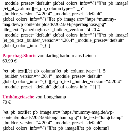
_module_preset=“default“ global_colors_info=“{}“][/et_pb_image]
[/et_pb_column][et_pb_column type=“1_5″
_builder_version=“4.20.4″ _module_preset=“default“
global_colors_info=“{}“][et_pb_image src=“https://mummy-
mag.de/wp-content/uploads/2023/04/paperbaghose.jpg“
title_text=“paperbaghose“ _builder_version=“4.20.4″
_module_preset=“default“ global_colors_info=“{}“][/et_pb_image]
[et_pb_text _builder_version=“4.20.4″ _module_preset=“default“
global_colors_info=“{}“]
Paperbag-Shorts
von darling harbour aus Leinen
69,99 €
[/et_pb_text][/et_pb_column][et_pb_column type=“1_5″
_builder_version=“4.20.4″ _module_preset=“default“
global_colors_info=“{}“][et_pb_text _builder_version=“4.20.4″
_module_preset=“default“ global_colors_info=“{}“]
Umhängetasche
von Longchamp
70 €
[/et_pb_text][et_pb_image src=“https://mummy-mag.de/wp-
content/uploads/2023/04/longchamp.jpg“ title_text=“longchamp“
_builder_version=“4.20.4″ _module_preset=“default“
global_colors_info=“{}“][/et_pb_image][/et_pb_column]