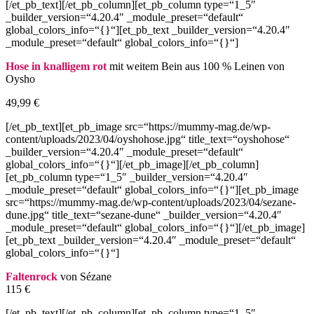
[/et_pb_text][/et_pb_column][et_pb_column type=“1_5″
_builder_version=“4.20.4″ _module_preset=“default“
global_colors_info=“{}“][et_pb_text _builder_version=“4.20.4″
_module_preset=“default“ global_colors_info=“{}“]
Hose in knalligem rot
mit weitem Bein aus 100 % Leinen von
Oysho
49,99 €
[/et_pb_text][et_pb_image src=“https://mummy-mag.de/wp-
content/uploads/2023/04/oyshohose.jpg“ title_text=“oyshohose“
_builder_version=“4.20.4″ _module_preset=“default“
global_colors_info=“{}“][/et_pb_image][/et_pb_column]
[et_pb_column type=“1_5″ _builder_version=“4.20.4″
_module_preset=“default“ global_colors_info=“{}“][et_pb_image
src=“https://mummy-mag.de/wp-content/uploads/2023/04/sezane-
dune.jpg“ title_text=“sezane-dune“ _builder_version=“4.20.4″
_module_preset=“default“ global_colors_info=“{}“][/et_pb_image]
[et_pb_text _builder_version=“4.20.4″ _module_preset=“default“
global_colors_info=“{}“]
Faltenrock
von Sézane
115 €
[/et_pb_text][/et_pb_column][et_pb_column type=“1_5″