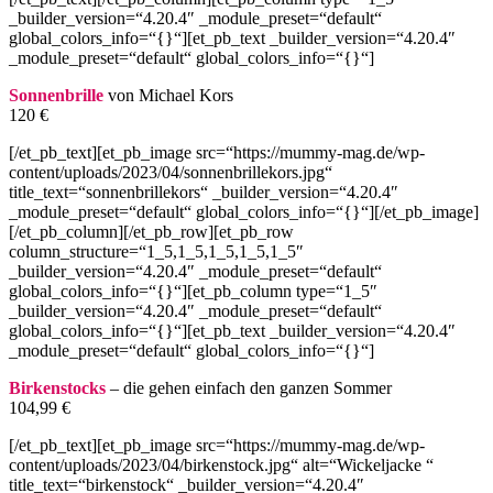
_builder_version=“4.20.4″ _module_preset=“default“
global_colors_info=“{}“][et_pb_text _builder_version=“4.20.4″
_module_preset=“default“ global_colors_info=“{}“]
Sonnenbrille
von Michael Kors
120 €
[/et_pb_text][et_pb_image src=“https://mummy-mag.de/wp-
content/uploads/2023/04/sonnenbrillekors.jpg“
title_text=“sonnenbrillekors“ _builder_version=“4.20.4″
_module_preset=“default“ global_colors_info=“{}“][/et_pb_image]
[/et_pb_column][/et_pb_row][et_pb_row
column_structure=“1_5,1_5,1_5,1_5,1_5″
_builder_version=“4.20.4″ _module_preset=“default“
global_colors_info=“{}“][et_pb_column type=“1_5″
_builder_version=“4.20.4″ _module_preset=“default“
global_colors_info=“{}“][et_pb_text _builder_version=“4.20.4″
_module_preset=“default“ global_colors_info=“{}“]
Birkenstocks
– die gehen einfach den ganzen Sommer
104,99 €
[/et_pb_text][et_pb_image src=“https://mummy-mag.de/wp-
content/uploads/2023/04/birkenstock.jpg“ alt=“Wickeljacke “
title_text=“birkenstock“ _builder_version=“4.20.4″