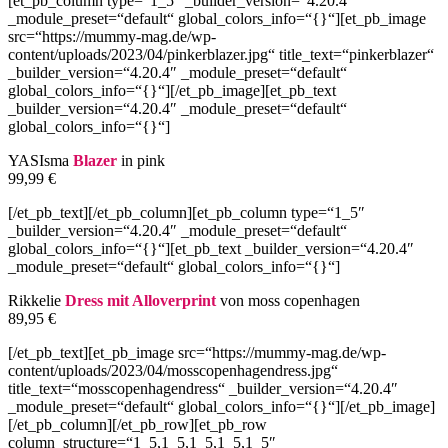
[et_pb_column type=“1_5″ _builder_version=“4.20.4″
_module_preset=“default“ global_colors_info=“{}“][et_pb_image
src=“https://mummy-mag.de/wp-
content/uploads/2023/04/pinkerblazer.jpg“ title_text=“pinkerblazer“
_builder_version=“4.20.4″ _module_preset=“default“
global_colors_info=“{}“][/et_pb_image][et_pb_text
_builder_version=“4.20.4″ _module_preset=“default“
global_colors_info=“{}“]
YASIsma
Blazer
in pink
99,99 €
[/et_pb_text][/et_pb_column][et_pb_column type=“1_5″
_builder_version=“4.20.4″ _module_preset=“default“
global_colors_info=“{}“][et_pb_text _builder_version=“4.20.4″
_module_preset=“default“ global_colors_info=“{}“]
Rikkelie
Dress mit Alloverprint
von moss copenhagen
89,95 €
[/et_pb_text][et_pb_image src=“https://mummy-mag.de/wp-
content/uploads/2023/04/mosscopenhagendress.jpg“
title_text=“mosscopenhagendress“ _builder_version=“4.20.4″
_module_preset=“default“ global_colors_info=“{}“][/et_pb_image]
[/et_pb_column][/et_pb_row][et_pb_row
column_structure=“1_5,1_5,1_5,1_5,1_5″