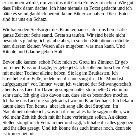
er kommen würde, um von uns mit Greta Fotos zu machen. Wie gut,
dass Felix daran dachte. Ich hätte niemals an Fotos gedacht und ich
hätte es so unglaublich bereut, keine Bilder zu haben. Diese Fotos
sind für uns ein Schatz.
Wir baten den Seelsorger des Krankenhauses, der uns bereits die
ganze Zeit zur Seite stand, Greta zu taufen. Wir sind beide nicht
besonders gläubig, ich glaube aber, in solchen Situationen möchte
man diesem kleinen Wesen alles mitgeben, was man kann. Und
Rituale und Glaube geben Halt.
Bevor alle kamen, schob Felix mich zu Greta ins Zimmer. Er gab
mir einen Kuss und sagte, er gehe jetzt. Ich solle ein bisschen Zeit
mit meiner Tochter alleine haben. Sie lag im Brutkasten. Ich
streichelte ihre Füße, redete mit ihr und sang ihr „Der Mond ist
aufgegangen“ vor. Immer, wenn ich während der Schwangerschaft
abends das Lied für David gesungen hatte, strampelte Greta in mir
sehr stark. Ich ging also davon aus, dass sie es besonders mochte.
Ich habe das Lied nie so gekrächzt wie im Krankenhaus. Ich bekam
kaum einen Ton heraus, aber ich sang alle drei Strophen. Im
Nachhinein denke ich, was ich ihr nur alles hätte sagen sollen, wie
viel mehr Zeit ich doch mit ihr hätte verbringen sollen. An diesen
Stellen stoppt mich Felix immer und sagt, ich habe ihr alles gegeben
und ihr alles gesagt. Und ich könne das auch immer noch, denn sie
ist immer bei mir.