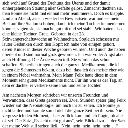
sich wohl auf Grund der Drehung des Uterus und der damit
einhergehenden Stauung aller Gefäße gelöst. Zunächst dachten sie,
man könne sie nicht mal einmal mehr reanimieren. Doch es klappte.
Und am Abend, als ich wieder bei Bewusstsein war und sie mein
Bett auf ihre Station schoben, damit ich meine Tochter kennenlernen
konnte, sagten sie, sie mache gut mit und sei stabil. Wir hatten also
eine kleine Tochter. Greta. Geboren in der 28.
Schwangerschaftswoche an Weihnachten. Sogleich schossen mir
lauter Gedanken durch den Kopf: ich habe von einigen gehört,
deren Kinder in dieser Woche geboren wurden. Und auch die haben
überlebt und sind normal groß geworden. Ich war voller Angst aber
auch Hoffnung. Die Ärzte waren toll. Sie würden das schon
schaffen. Sicherlich trugen auch die ganzen Medikamente, die ich
gegen die Schmerzen bekam, dazu bei, dass ich das meiste eher wie
in einem Nebel wahrnahm. Mein Mann Felix hatte diese in dem
Moment sehr guten Medikamente nicht. Für ihn war es der Tag, an
dem er dachte, er verliere seine Frau und seine Tochter.
Am nächsten Morgen schrieben wir unseren Freunden und
Verwandten, dass Greta geboren sei. Zwei Stunden später ging Felix
wieder auf die Neonatologie, um nach ihr zu sehen. Ich konnte ja
nicht laufen und konnte somit nicht die ganze Zeit bei ihr sein. Nie
vergesse ich den Moment, als er zurück kam und ich fragte, ob alles
ok sei. Der Satz „Es sieht nicht gut aus“, sein Blick dazu…. der Satz
der meine Welt still stehen ließ. „Nein, nein, nein, nein, nein….“