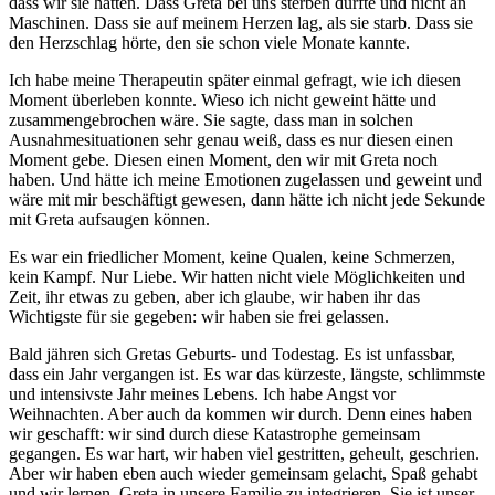
dass wir sie hatten. Dass Greta bei uns sterben durfte und nicht an
Maschinen. Dass sie auf meinem Herzen lag, als sie starb. Dass sie
den Herzschlag hörte, den sie schon viele Monate kannte.
Ich habe meine Therapeutin später einmal gefragt, wie ich diesen
Moment überleben konnte. Wieso ich nicht geweint hätte und
zusammengebrochen wäre. Sie sagte, dass man in solchen
Ausnahmesituationen sehr genau weiß, dass es nur diesen einen
Moment gebe. Diesen einen Moment, den wir mit Greta noch
haben. Und hätte ich meine Emotionen zugelassen und geweint und
wäre mit mir beschäftigt gewesen, dann hätte ich nicht jede Sekunde
mit Greta aufsaugen können.
Es war ein friedlicher Moment, keine Qualen, keine Schmerzen,
kein Kampf. Nur Liebe.
Wir hatten nicht viele Möglichkeiten und
Zeit, ihr etwas zu geben, aber ich glaube, wir haben ihr das
Wichtigste für sie gegeben: wir haben sie frei gelassen.
Bald jähren sich Gretas Geburts- und Todestag. Es ist unfassbar,
dass ein Jahr vergangen ist. Es war das kürzeste, längste, schlimmste
und intensivste Jahr meines Lebens. Ich habe Angst vor
Weihnachten. Aber auch da kommen wir durch. Denn eines haben
wir geschafft: wir sind durch diese Katastrophe gemeinsam
gegangen. Es war hart, wir haben viel gestritten, geheult, geschrien.
Aber wir haben eben auch wieder gemeinsam gelacht, Spaß gehabt
und wir lernen, Greta in unsere Familie zu integrieren. Sie ist unser