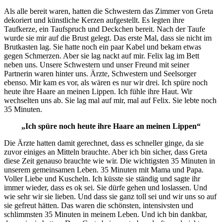
Als alle bereit waren, hatten die Schwestern das Zimmer von Greta
dekoriert und künstliche Kerzen aufgestellt. Es legten ihre
Taufkerze, ein Taufspruch und Deckchen bereit. Nach der Taufe
wurde sie mir auf die Brust gelegt. Das erste Mal, dass sie nicht im
Brutkasten lag. Sie hatte noch ein paar Kabel und bekam etwas
gegen Schmerzen. Aber sie lag nackt auf mir. Felix lag im Bett
neben uns. Unsere Schwestern und unser Freund mit seiner
Partnerin waren hinter uns. Ärzte, Schwestern und Seelsorger
ebenso. Mir kam es vor, als wären es nur wir drei. Ich spüre noch
heute ihre Haare an meinen Lippen. Ich fühle ihre Haut. Wir
wechselten uns ab. Sie lag mal auf mir, mal auf Felix. Sie lebte noch
35 Minuten.
„Ich spüre noch heute ihre Haare an meinen Lippen“
Die Ärzte hatten damit gerechnet, dass es schneller ginge, da sie
zuvor einiges an Mitteln brauchte. Aber ich bin sicher, dass Greta
diese Zeit genauso brauchte wie wir. Die wichtigsten 35 Minuten in
unserem gemeinsamen Leben. 35 Minuten mit Mama und Papa.
Voller Liebe und Kuscheln. Ich küsste sie ständig und sagte ihr
immer wieder, dass es ok sei. Sie dürfe gehen und loslassen. Und
wie sehr wir sie lieben. Und dass sie ganz toll sei und wir uns so auf
sie gefreut hätten. Das waren die schönsten, intensivsten und
schlimmsten 35 Minuten in meinem Leben. Und ich bin dankbar,