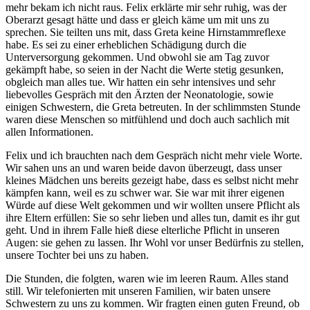
mehr bekam ich nicht raus. Felix erklärte mir sehr ruhig, was der
Oberarzt gesagt hätte und dass er gleich käme um mit uns zu
sprechen. Sie teilten uns mit, dass Greta keine Hirnstammreflexe
habe. Es sei zu einer erheblichen Schädigung durch die
Unterversorgung gekommen. Und obwohl sie am Tag zuvor
gekämpft habe, so seien in der Nacht die Werte stetig gesunken,
obgleich man alles tue.
Wir hatten ein sehr intensives und sehr
liebevolles Gespräch mit den Ärzten der Neonatologie, sowie
einigen Schwestern, die Greta betreuten. In der schlimmsten Stunde
waren diese Menschen so mitfühlend und doch auch sachlich mit
allen Informationen.
Felix und ich brauchten nach dem Gespräch nicht mehr viele Worte.
Wir sahen uns an und waren beide davon überzeugt, dass unser
kleines Mädchen uns bereits gezeigt habe, dass es selbst nicht mehr
kämpfen kann, weil es zu schwer war. Sie war mit ihrer eigenen
Würde auf diese Welt gekommen und wir wollten unsere Pflicht als
ihre Eltern erfüllen: Sie so sehr lieben und alles tun, damit es ihr gut
geht. Und in ihrem Falle hieß diese elterliche Pflicht in unseren
Augen: sie gehen zu lassen. Ihr Wohl vor unser Bedürfnis zu stellen,
unsere Tochter bei uns zu haben.
Die Stunden, die folgten, waren wie im leeren Raum. Alles stand
still. Wir telefonierten mit unseren Familien, wir baten unsere
Schwestern zu uns zu kommen. Wir fragten einen guten Freund, ob