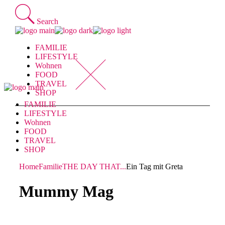
Skip
to
Search
the
content
FAMILIE
LIFESTYLE
Wohnen
FOOD
TRAVEL
SHOP
FAMILIE
LIFESTYLE
Wohnen
FOOD
TRAVEL
SHOP
Home
Familie
THE DAY THAT...
Ein Tag mit Greta
Mummy Mag