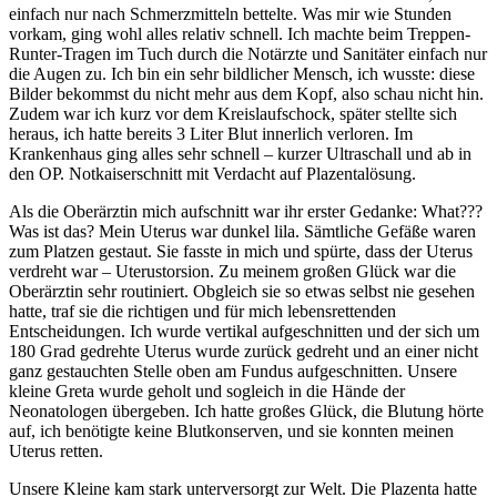
einfach nur nach Schmerzmitteln bettelte. Was mir wie Stunden
vorkam, ging wohl alles relativ schnell. Ich machte beim Treppen-
Runter-Tragen im Tuch durch die Notärzte und Sanitäter einfach nur
die Augen zu. Ich bin ein sehr bildlicher Mensch, ich wusste: diese
Bilder bekommst du nicht mehr aus dem Kopf, also schau nicht hin.
Zudem war ich kurz vor dem Kreislaufschock, später stellte sich
heraus, ich hatte bereits 3 Liter Blut innerlich verloren. Im
Krankenhaus ging alles sehr schnell – kurzer Ultraschall und ab in
den OP. Notkaiserschnitt mit Verdacht auf Plazentalösung.
Als die Oberärztin mich aufschnitt war ihr erster Gedanke: What???
Was ist das? Mein Uterus war dunkel lila. Sämtliche Gefäße waren
zum Platzen gestaut. Sie fasste in mich und spürte, dass der Uterus
verdreht war – Uterustorsion. Zu meinem großen Glück war die
Oberärztin sehr routiniert. Obgleich sie so etwas selbst nie gesehen
hatte, traf sie die richtigen und für mich lebensrettenden
Entscheidungen. Ich wurde vertikal aufgeschnitten und der sich um
180 Grad gedrehte Uterus wurde zurück gedreht und an einer nicht
ganz gestauchten Stelle oben am Fundus aufgeschnitten. Unsere
kleine Greta wurde geholt und sogleich in die Hände der
Neonatologen übergeben. Ich hatte großes Glück, die Blutung hörte
auf, ich benötigte keine Blutkonserven, und sie konnten meinen
Uterus retten.
Unsere Kleine kam stark unterversorgt zur Welt. Die Plazenta hatte