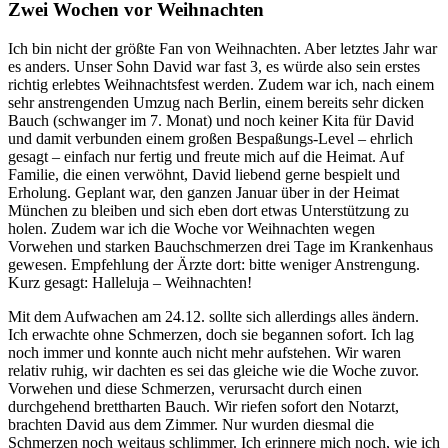
Zwei Wochen vor Weihnachten
Ich bin nicht der größte Fan von Weihnachten. Aber letztes Jahr war
es anders. Unser Sohn David war fast 3, es würde also sein erstes
richtig erlebtes Weihnachtsfest werden. Zudem war ich, nach einem
sehr anstrengenden Umzug nach Berlin, einem bereits sehr dicken
Bauch (schwanger im 7. Monat) und noch keiner Kita für David
und damit verbunden einem großen Bespaßungs-Level – ehrlich
gesagt – einfach nur fertig und freute mich auf die Heimat. Auf
Familie, die einen verwöhnt, David liebend gerne bespielt und
Erholung. Geplant war, den ganzen Januar über in der Heimat
München zu bleiben und sich eben dort etwas Unterstützung zu
holen. Zudem war ich die Woche vor Weihnachten wegen
Vorwehen und starken Bauchschmerzen drei Tage im Krankenhaus
gewesen. Empfehlung der Ärzte dort: bitte weniger Anstrengung.
Kurz gesagt: Halleluja – Weihnachten!
Mit dem Aufwachen am 24.12. sollte sich allerdings alles ändern.
Ich erwachte ohne Schmerzen, doch sie begannen sofort. Ich lag
noch immer und konnte auch nicht mehr aufstehen. Wir waren
relativ ruhig, wir dachten es sei das gleiche wie die Woche zuvor.
Vorwehen und diese Schmerzen, verursacht durch einen
durchgehend brettharten Bauch. Wir riefen sofort den Notarzt,
brachten David aus dem Zimmer. Nur wurden diesmal die
Schmerzen noch weitaus schlimmer. Ich erinnere mich noch, wie ich