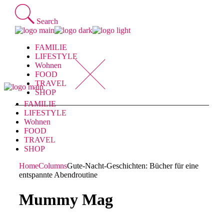
Skip
to
Search
the
content
FAMILIE
LIFESTYLE
Wohnen
FOOD
TRAVEL
SHOP
FAMILIE
LIFESTYLE
Wohnen
FOOD
TRAVEL
SHOP
Home
Columns
Gute-Nacht-Geschichten: Bücher für eine
entspannte Abendroutine
Mummy Mag