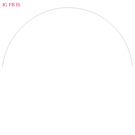
IG
FB
IS