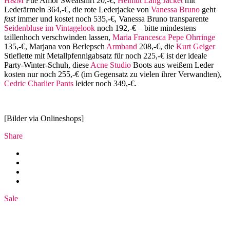
H&M
Fue Amor Sweatshirt 20,-€,
Helmut Lang Jacket
mit
Lederärmeln 364,-€, die rote Lederjacke von
Vanessa Bruno
geht
fast
immer und kostet noch 535,-€, Vanessa Bruno transparente
Seidenbluse im Vintagelook
noch 192,-€ – bitte mindestens
taillenhoch verschwinden lassen,
Maria Francesca Pepe
Ohrringe
135,-€, Marjana von Berlepsch
Armband
208,-€, die
Kurt Geiger
Stieflette mit Metallpfennigabsatz für noch 225,-€ ist der ideale
Party-Winter-Schuh, diese
Acne Studio
Boots aus weißem Leder
kosten nur noch 255,-€ (im Gegensatz zu vielen ihrer Verwandten),
Cedric Charlier Pants
leider noch 349,-€.
[Bilder via Onlineshops]
Share
Sale