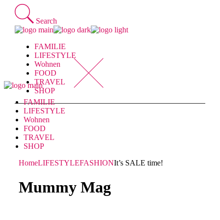
Skip
to
Search
the
content
FAMILIE
LIFESTYLE
Wohnen
FOOD
TRAVEL
SHOP
FAMILIE
LIFESTYLE
Wohnen
FOOD
TRAVEL
SHOP
Home
LIFESTYLE
FASHION
It’s SALE time!
Mummy Mag