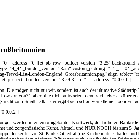
Großbritannien
_i=“0″ _address=“0″][et_pb_row _builder_version=“3.25″ background_si
ype=“4_4″ _builder_version=“3.25″ custom_padding=“|||“ _i=“0″ _ad
ravel-List-London-England_Grossbritannien.png“ align_tablet=“cent
][et_pb_text _builder_version=“3.29.3″ _i=“1″ _address=“0.0.0.1″]
ondon. Die mögen nicht nur wir, sondern ist auch der ultimative Städt
w are you?“, aber bitte nicht antworten, denn viel lieber als über euc
 nicht zum Small Talk – der ergibt sich schon von alleine – sondern au
“0.0.0.2″]
llungen werden in einem
umgebauten Kraftwerk, der früheren Bankside 
unst und zeitgenössische Kunst. Aktuell und NUR NOCH bis zum 5. Jan
peldecker bis zur St. Pauls Cathedral (die Kirche in der Charles und 