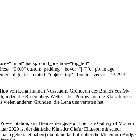
ze=“initial“ background_position=“top_left“
dress=“0.0.0″ custom_padding__hover=“|||“][et_pb_image
er“ align_last_edited=“on|desktop“ _builder_version=“3.29.3″
etrip-Tipp von Lena Hannah Nussbaum, Gründerin des Brands Yes My
h, reden die Briten übers Wetter, über Promis und die Klatschpresse
s vielen anderen Gründen, die Lena uns verraten hat.
Power Station, am Themseufer gezeigt.
Die Tate Gallery of Modern
uar 2020 ist der dänische Künstler
Olafur Eliasson mit seiner
Diana geheiratet haben) und dann lauft ihr über die Millenium Bridge