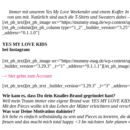
Immer mit unserem Yes My Love Weekender und einem Koffer. In un
von uns mit. Natürlich sind auch die T-Shirts und Sweaters dabei
[/et_pb_text][et_pb_image src=“https://mummy-mag.de/wp-content/u
[/et_pb_column][et_pb_column type=“1_2″ _builder_version=“3.25″ 
_address=“0.1.1.0″]
YES MY LOVE KIDS
bei Instagram
[/et_pb_text][et_pb_image src=“https://mummy-mag.de/wp-content/
_builder_version=“3.29.3″ _i=“1″ _address=“0.1.1.1″][/et_pb_image]
–> hier gehts zum Account
[/et_pb_text][et_pb_text _builder_version=“3.29.3″ _i=“3″ _address=
Wie kam es, dass Du dein Knaller-Brand gegründet hast?
Weil mein Traum immer eine eigene Brand war. YES MY LOVE KIDS
Mit den Pieces wollte ich das Leben der Mütter erleichtern und
versc
Was war Deine Motivation dahinter?
Ich liebe es einfach selbstständig zu sein und Pieces zu kreieren, die 
freuen und das macht mich total happy <3 Im nächsten Jahr planen