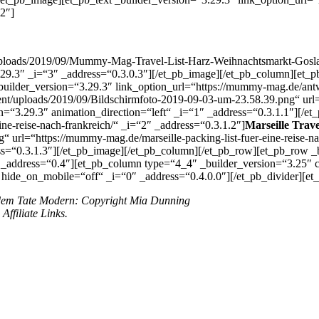
2″]
ploads/2019/09/Mummy-Mag-Travel-List-Harz-Weihnachtsmarkt-Goslar.p
.29.3″ _i=“3″ _address=“0.3.0.3″][/et_pb_image][/et_pb_column][et_
builder_version=“3.29.3″ link_option_url=“https://mummy-mag.de/antw
nt/uploads/2019/09/Bildschirmfoto-2019-09-03-um-23.58.39.png“ url=
on=“3.29.3″ animation_direction=“left“ _i=“1″ _address=“0.3.1.1″][/e
ine-reise-nach-frankreich/“ _i=“2″ _address=“0.3.1.2″]
Marseille Trave
url=“https://mummy-mag.de/marseille-packing-list-fuer-eine-reise-nac
ess=“0.3.1.3″][/et_pb_image][/et_pb_column][/et_pb_row][et_pb_row _
 _address=“0.4″][et_pb_column type=“4_4″ _builder_version=“3.25″ c
hide_on_mobile=“off“ _i=“0″ _address=“0.4.0.0″][/et_pb_divider][et_
 dem Tate Modern: Copyright Mia Dunning
ffiliate Links.