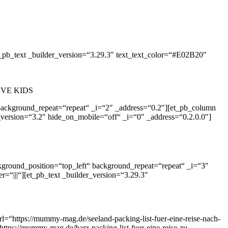
_pb_text _builder_version=“3.29.3″ text_text_color=“#E02B20″
LOVE KIDS
 background_repeat=“repeat“ _i=“2″ _address=“0.2″][et_pb_column
_version=“3.2″ hide_on_mobile=“off“ _i=“0″ _address=“0.2.0.0″]
kground_position=“top_left“ background_repeat=“repeat“ _i=“3″
“|||“][et_pb_text _builder_version=“3.29.3″
“https://mummy-mag.de/seeland-packing-list-fuer-eine-reise-nach-
ttps://mummy-mag.de/harz-packing-list-fuer-eine-reise-zu-