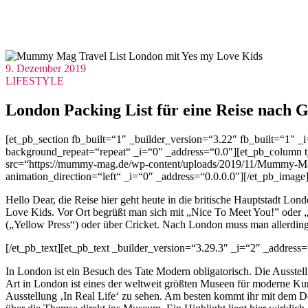
9. Dezember 2019
LIFESTYLE
London Packing List für eine Reise nach 
[et_pb_section fb_built=“1″ _builder_version=“3.22″ fb_built=“1″ 
background_repeat=“repeat“ _i=“0″ _address=“0.0″][et_pb_column t
src=“https://mummy-mag.de/wp-content/uploads/2019/11/Mummy-Mag-T
animation_direction=“left“ _i=“0″ _address=“0.0.0.0″][/et_pb_image
Hello Dear, die Reise hier geht heute in die britische Hauptstadt L
Love Kids. Vor Ort begrüßt man sich mit „Nice To Meet You!” oder „Ho
(„Yellow Press“) oder über Cricket. Nach London muss man allerdings
[/et_pb_text][et_pb_text _builder_version=“3.29.3″ _i=“2″ _address=
In London ist ein Besuch des Tate Modern obligatorisch. Die Ausste
Art in London ist eines der weltweit größten Museen für moderne K
Ausstellung ‚In Real Life‘ zu sehen. Am besten kommt ihr mit dem Dop