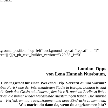
einpackt.
kground_position=“top_left“ background_repeat=“repeat“ _i=“1″
“|||“][et_pb_text _builder_version=“3.29.3″ _i=“0″
London Tipps
von Lena Hannah Nussbaum,
e Lieblingsstadt für einen Weekend Trip. Verrätst du uns warum?
ben Paris) eine der interessantesten Städte in Europa. London ist laut
 die Stadt den Großstadt-Charme, den ich z.B. auch an Berlin so liebe.
eries, die immer wieder wechselnde Ausstellungen haben. Die Anreise
nell – Perfekt, um mal rauszukommen und neue Eindrücke zu sammeln.
Was machst du dann da, wenn du angekommen bist?