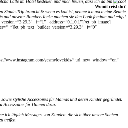
tcha Latte im Hotel bestellen und mich freuen, dass ich da bin
Womit reist du?
 Städte-Trip braucht & wenn es kalt ist, nehme ich noch eine Beanie
Boots und unserer Bomber-Jacke machen sie den Look feminin und edgy!
_version=“3.29.3″ _i=“1″ _address=“0.1.0.1″][/et_pb_image]
=“|||“][et_pb_text _builder_version=“3.29.3″ _i=“0″
ttps://www.instagram.com/yesmylovekids/“ url_new_window=“on“
 sowie stylishe Accessoires für Mamas
und deren Kinder gegründet.
d Accessoires
für Damen dazu.
e ich täglich Messages von Kunden, die
sich über unsere Sachen
 treffen.