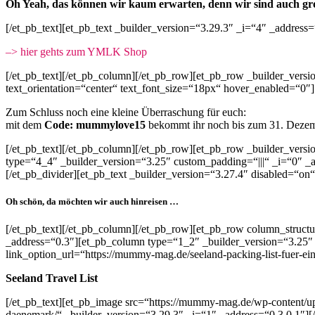
Oh Yeah, das können wir kaum erwarten, denn wir sind auch gr
[/et_pb_text][et_pb_text _builder_version=“3.29.3″ _i=“4″ _address=
–> hier gehts zum YMLK Shop
[/et_pb_text][/et_pb_column][/et_pb_row][et_pb_row _builder_vers
text_orientation=“center“ text_font_size=“18px“ hover_enabled=“0″]
Zum Schluss noch eine kleine Überraschung für euch:
mit dem
Code: mummylove15
bekommt ihr noch bis zum 31. Deze
[/et_pb_text][/et_pb_column][/et_pb_row][et_pb_row _builder_versi
type=“4_4″ _builder_version=“3.25″ custom_padding=“|||“ _i=“0″ _a
[/et_pb_divider][et_pb_text _builder_version=“3.27.4″ disabled=“on
Oh schön, da möchten wir auch hinreisen …
[/et_pb_text][/et_pb_column][/et_pb_row][et_pb_row column_structu
_address=“0.3″][et_pb_column type=“1_2″ _builder_version=“3.25″ 
link_option_url=“https://mummy-mag.de/seeland-packing-list-fuer-ei
Seeland
Travel List
[/et_pb_text][et_pb_image src=“https://mummy-mag.de/wp-content/u
daenemark/“ _builder_version=“3.29.3″ _i=“1″ _address=“0.3.0.1″][/