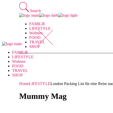
Skip
to
Search
the
content
FAMILIE
LIFESTYLE
Wohnen
FOOD
TRAVEL
SHOP
FAMILIE
LIFESTYLE
Wohnen
FOOD
TRAVEL
SHOP
Home
LIFESTYLE
London Packing List für eine Reise na
Mummy Mag