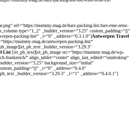
ng“ url=“https://mummy-mag.de/harz-packing-list-fuer-eine-reise-
pb_column type=“1_2″ _builder_version=“3.25″ custom_padding=“|||“
erpen-packing-list/“ _i=“0″ _address=“0.3.1.0″]
Antwerpen Travel
“https://mummy-mag.de/antwerpen-packing-list/“
t_pb_image][et_pb_text _builder_version=“3.29.3″
l List
[/et_pb_text][et_pb_image src=“https://mummy-mag.de/wp-
h-frankreich/“ align_tablet=“center“ align_last_edited=“on|desktop“
builder_version=“3.25″ background_size=“initial“
ustom_padding=“|||“ _i=“0″ _address=“0.4.0″
pb_text _builder_version=“3.29.3″ _i=“1″ _address=“0.4.0.1″]