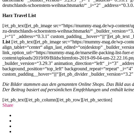
deutschlands-schoenstem-weihnachtsmarkt/“ _i=“2″ _address=“0.3.0.
Harz Travel List
[/et_pb_text][et_pb_image src=“https://mummy-mag.de/wp-content/u
zu-deutschlands-schoenstem-weihnachtsmarkt/“ _builder_version=“3
_i=“1″ _address=“0.3.1″ custom_padding__hover=“|||“][et_pb_text _
List
[/et_pb_text][et_pb_image src=“https://mummy-mag.de/wp-conte
align_tablet=“center“ align_last_edited=“on|desktop“ _builder_versi
link_option_url=“https://mummy-mag.de/marseille-packing-list-fuer-e
content/uploads/2019/09/Bildschirmfoto-2019-09-04-um-22.22.16.png“ 
_builder_version=“3.29.3″ animation_direction=“left“ _i=“3″ _addr
background_position=“top_left“ background_repeat=“repeat“ _i=“4″
custom_padding__hover=“|||“][et_pb_divider _builder_version=“3.2″ 
Die Bilder stammen aus den genannten Online Shops. Das Bild aus
Der Beitrag basiert auf persönlichen Empfehlungen und enthält keine A
[/et_pb_text][/et_pb_column][/et_pb_row][/et_pb_section]
Share