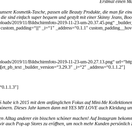
Erstmal einen Ma
sere Kosmetik-Tasche, passen alle Beauty Produkte, die man für einen
 – die sind einfach super bequem und gestylt mit einer Skinny Jeans, 
ploads/2019/11/Bildschirmfoto-2019-11-23-um-20.37.45.png“ _builder
custom_padding=“|||“ _i=“1″ _address=“0.1.1″ custom_padding__hover
uploads/2019/11/Bildschirmfoto-2019-11-23-um-20.27.13.png“ url=“h
[et_pb_text _builder_version=“3.29.3″ _i=“2″ _address=“0.1.1.2″]
“0.1.1.3″]
 habe ich 2015 mit
dem anfänglichen Fokus auf Mini-Me Kollektionen
hönern. Dieses Jahr kamen dann mit YES MY LOVE auch Kleidung un
den Alltag anderer ein
bisschen schöner machen! Auf Instagram bekomm
wir auch Pop-up Stores zu eröffnen, um noch mehr Kunden persönlich zu