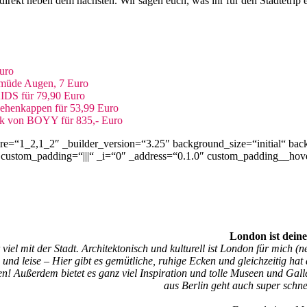
direkt neben dem nächsten. Wir sagen euch, was ihr für den Städtetrip 
uro
 müde Augen, 7 Euro
S für 79,90 Euro
ehenkappen für 53,99 Euro
k von BOYY für 835,- Euro
re=“1_2,1_2″ _builder_version=“3.25″ background_size=“initial“ bac
custom_padding=“|||“ _i=“0″ _address=“0.1.0″ custom_padding__hover=
London ist dein
el mit der Stadt. Architektonisch und kulturell ist London für mich (ne
und leise – Hier gibt es gemütliche, ruhige Ecken und gleichzeitig hat
! Außerdem bietet es ganz viel Inspiration und tolle Museen und Gall
aus Berlin geht auch super sch