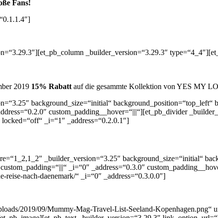
oße Fans!
“0.1.1.4″]
ion=“3.29.3″][et_pb_column _builder_version=“3.29.3″ type=“4_4″][et
mber 2019
15% Rabatt
auf die gesammte Kollektion von YES MY 
on=“3.25″ background_size=“initial“ background_position=“top_left“
ddress=“0.2.0″ custom_padding__hover=“|||“][et_pb_divider _builder
“ locked=“off“ _i=“1″ _address=“0.2.0.1″]
re=“1_2,1_2″ _builder_version=“3.25″ background_size=“initial“ bac
custom_padding=“|||“ _i=“0″ _address=“0.3.0″ custom_padding__hover=
ne-reise-nach-daenemark/“ _i=“0″ _address=“0.3.0.0″]
ploads/2019/09/Mummy-Mag-Travel-List-Seeland-Kopenhagen.png“ url=
et_pb_image][et_pb_text _builder_version=“3.29.3″ link_option_url=“h