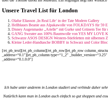
über die Themse direkt ins Museum. Ein Highlight liegt hier wirklich 
Unsere Travel List für London
Olafur Eliasson ‚In Real Life‘ in der Tate Modern Gallery
Hellblaues Beanie aus Alpakawolle von FOLKDAYS für 59 E
Disney Augenmaske „Arielle“ mit Gurke und Grünem Tee für
GANG Sweater aus 100% Baumwolle von YES MY LOVE KID
Schwarze ASOS DESIGN Western-Stiefeletten mit silbernen Z
Kleine Leder-Handtasche BOBBY in Schwarz und Color Bloc
[/et_pb_text][/et_pb_column][/et_pb_row][et_pb_row column_structu
_address=“0.1″][et_pb_column type=“1_2″ _builder_version=“3.25″ 
_address=“0.1.0.0″]
Ich habe unter anderem in London studiert und verbinde daher sehr vi
Natürlich kann man in London auch einfach so gut shoppen und essen