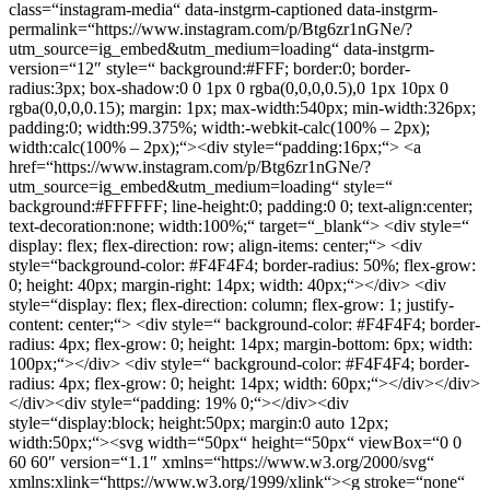
class=“instagram-media“ data-instgrm-captioned data-instgrm-
permalink=“https://www.instagram.com/p/Btg6zr1nGNe/?
utm_source=ig_embed&utm_medium=loading“ data-instgrm-
version=“12″ style=“ background:#FFF; border:0; border-
radius:3px; box-shadow:0 0 1px 0 rgba(0,0,0,0.5),0 1px 10px 0
rgba(0,0,0,0.15); margin: 1px; max-width:540px; min-width:326px;
padding:0; width:99.375%; width:-webkit-calc(100% – 2px);
width:calc(100% – 2px);“><div style=“padding:16px;“> <a
href=“https://www.instagram.com/p/Btg6zr1nGNe/?
utm_source=ig_embed&utm_medium=loading“ style=“
background:#FFFFFF; line-height:0; padding:0 0; text-align:center;
text-decoration:none; width:100%;“ target=“_blank“> <div style=“
display: flex; flex-direction: row; align-items: center;“> <div
style=“background-color: #F4F4F4; border-radius: 50%; flex-grow:
0; height: 40px; margin-right: 14px; width: 40px;“></div> <div
style=“display: flex; flex-direction: column; flex-grow: 1; justify-
content: center;“> <div style=“ background-color: #F4F4F4; border-
radius: 4px; flex-grow: 0; height: 14px; margin-bottom: 6px; width:
100px;“></div> <div style=“ background-color: #F4F4F4; border-
radius: 4px; flex-grow: 0; height: 14px; width: 60px;“></div></div>
</div><div style=“padding: 19% 0;“></div><div
style=“display:block; height:50px; margin:0 auto 12px;
width:50px;“><svg width=“50px“ height=“50px“ viewBox=“0 0
60 60″ version=“1.1″ xmlns=“https://www.w3.org/2000/svg“
xmlns:xlink=“https://www.w3.org/1999/xlink“><g stroke=“none“