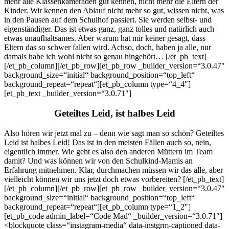
mehr alle Klassenkameraden gut kennen, nicht mehr die Eltern der
Kinder. Wir kennen den Ablauf nicht mehr so gut, wissen nicht, was
in den Pausen auf dem Schulhof passiert. Sie werden selbst- und
eigenständiger. Das ist etwas ganz, ganz tolles und natürlich auch
etwas unaufhaltsames. Aber warum hat mir keiner gesagt, dass
Eltern das so schwer fallen wird. Achso, doch, haben ja alle, nur
damals habe ich wohl nicht so genau hingehört… [/et_pb_text]
[/et_pb_column][/et_pb_row][et_pb_row _builder_version=“3.0.47″
background_size=“initial“ background_position=“top_left“
background_repeat=“repeat“][et_pb_column type=“4_4″]
[et_pb_text _builder_version=“3.0.71″]
Geteiltes Leid, ist halbes Leid
Also hören wir jetzt mal zu – denn wie sagt man so schön? Geteiltes Leid ist halbes Leid! Das ist in den meisten Fällen auch so, nein, eigentlich immer. Wie geht es also den anderen Müttern im Team damit? Und was können wir von den Schulkind-Mamis an Erfahrung mitnehmen. Klar, durchmachen müssen wir das alle, aber vielleicht können wir uns jetzt doch etwas vorbereiten? [/et_pb_text][/et_pb_column][/et_pb_row][et_pb_row _builder_version=“3.0.47″ background_size=“initial“ background_position=“top_left“ background_repeat=“repeat“][et_pb_column type=“1_2″][et_pb_code admin_label=“Code Mad“ _builder_version=“3.0.71″]<blockquote class=“instagram-media“ data-instgrm-captioned data-instgrm-permalink=“https://www.instagram.com/p/BpSXNyQCTxp/?utm_source=ig_embed&utm_medium=loading“ data-instgrm-version=“12″ style=“ background:#FFF; border:0; border-radius:3px; box-shadow:0 0 1px 0 rgba(0,0,0,0.5),0 1px 10px 0 rgba(0,0,0,0.15); margin: 1px; max-width:540px; min-width:326px; padding:0; width:99.375%; width:-webkit-calc(100% – 2px); width:calc(100% – 2px);“><div style=“padding:16px;“> <a href=“https://www.instagram.com/p/BpSXNyQCTxp/?utm_source=ig_embed&utm_medium=loading“ style=“ background:#FFFFFF; line-height:0; padding:0 0; text-align:center; text-decoration:none; width:100%;“ target=“_blank“> <div style=“ display: flex; flex-direction: row; align-items: center;“> <div style=“background-color: #F4F4F4; border-radius: 50%; flex-grow: 0; height: 40px; margin-right: 14px; width: 40px;“></div> <div style=“display: flex; flex-direction: column; flex-grow: 1; justify-content: center;“> <div style=“ background-color: #F4F4F4; border-radius: 4px; flex-grow: 0; height: 14px; margin-bottom: 6px; width: 100px;“></div> <div style=“ background-color: #F4F4F4; border-radius: 4px; flex-grow: 0; height: 14px; width: 60px;“></div></div></div><div style=“padding: 19% 0;“></div><div style=“display:block; height:50px; margin:0 auto 12px; width:50px;“><svg width=“50px“ height=“50px“ viewBox=“0 0 60 60″ version=“1.1″ xmlns=“https://www.w3.org/2000/svg“ xmlns:xlink=“https://www.w3.org/1999/xlink“><g stroke=“none“ stroke-width=“1″ fill=“none“ fill-rule=“evenodd“><g transform=“translate(-511.000000, -20.000000)“ fill=“#000000″><g><path d=“M556.869,30.41 C554.814,30.41 553.148,32.076 553.148,34.131 C553.148,36.186 554.814,37.852 556.869,37.852 C558.924,37.852 560.59,36.186 560.59,34.131 C560.59,32.076 558.924,30.41 556.869,30.41 M541,60.657 C535.114,60.657 530.342,55.887 530.342,50 C530.342,44.114 535.114,39.342 541,39.342 C546.887,39.342 551.658,44.114 551.658,50 C551.658,55.887 546.887,60.657 541,60.657 M541,33.886 C532.1,33.886 524.886,41.1 524.886,50 C524.886,58.899 532.1,66.113 541,66.113 C549.9,66.113 557.115,58.899 557.115,50 C557.115,41.1 549.9,33.886 541,33.886 M565.378,62.101 C565.244,65.022 564.756,66.606 564.346,67.663 C563.803,69.06 563.154,70.057 562.106,71.106 C561.058,72.155 560.06,72.803 558.662,73.347 C557.607,73.757 556.021,74.244 553.102,74.378 C549.944,74.521 548.997,74.552 541,74.552 C533.003,74.552 532.056,74.521 528.898,74.378 C525.979,74.244 524.393,73.757 523.338,73.347 C521.94,72.803 520.942,72.155 519.894,71.106 C518.846,70.057 518.197,69.06 517.654,67.663 C517.244,66.606 516.755,65.022 516.623,62.101 C516.479,58.943 516.448,57.996 516.448,50 C516.448,42.003 516.479,41.056 516.623,37.899 C516.755,34.978 517.244,33.391 517.654,32.338 C518.197,30.938 518.846,29.942 519.894,28.894 C520.942,27.846 521.94,27.196 523.338,26.654 C524.393,26.244 525.979,25.756 528.898,25.623 C532.057,25.479 533.004,25.448 541,25.448 C548.997,25.448 549.943,25.479 553.102,25.623 C556.021,25.756 557.607,26.244 558.662,26.654 C560.06,27.196 561.058,27.846 562.106,28.894 C563.154,29.942 563.803,30.938 564.346,32.338 C564.756,33.391 565.244,34.978 565.378,37.899 C565.522,41.056 565.552,42.003 565.552,50 C565.552,57.996 565.522,58.943 565.378,62.101 M570.82,37.631 C570.674,34.438 570.167,32.258 569.425,30.349 C568.659,28.377 567.633,26.702 565.965,25.035 C564.297,23.368 562.623,22.342 560.652,21.575 C558.743,20.834 556.562,20.326 553.369,20.18 C550.169,20.033 549.148,20 541,20 C532.853,20 531.831,20.033 528.631,20.18 C525.438,20.326 523.257,20.834 521.349,21.575 C519.376,22.342 517.703,23.368 516.035,25.035 C514.368,26.702 513.342,28.377 512.574,30.349 C511.834,32.258 511.326,34.438 511.181,37.631 C511.035,40.831 511,41.851 511,50 C511,58.147 511.035,59.17 511.181,62.369 C511.326,65.562 511.834,67.743 512.574,69.651 C513.342,71.625 514.368,73.296 516.035,74.965 C517.703,76.634 519.376,77.658 521.349,78.425 C523.257,79.167 525.438,79.673 528.631,79.82 C531.831,79.965 532.853,80.001 541,80.001 C549.148,80.001 550.169,79.965 553.369,79.82 C556.562,79.673 558.743,79.167 560.652,78.425 C562.623,77.658 564.297,76.634 565.965,74.965 C567.633,73.296 568.659,71.625 569.425,69.651 C570.167,67.743 570.674,65.562 570.82,62.369 C570.966,59.17 571,58.147 571,50 C571,41.851 570.966,40.831 570.82,37.631″></path></g></g></g></svg></div><div style=“padding-top: 8px;“> <div style=“ color:#3897f0; font-family:Arial,sans-serif; font-size:14px; font-style:normal; font-weight:550; line-height:18px;“> Sieh dir diesen Beitrag auf Instagram an</div></div><div style=“padding: 12.5% 0;“></div> <div style=“display: flex; flex-direction: row; margin-bottom: 14px; align-items: center;“><div> <div style=“background-color: #F4F4F4; border-radius: 50%; height: 12.5px; width: 12.5px; transform: translateX(0px) translateY(7px);“></div> <div style=“background-color: #F4F4F4; height: 12.5px; transform: rotate(-45deg) translateX(3px) translateY(1px); width: 12.5px; flex-grow: 0; margin-right: 14px; margin-left: 2px;“></div> <div style=“background-color: #F4F4F4; border-radius: 50%; height: 12.5px; width: 12.5px; transform: translateX(9px) translateY(-18px);“></div></div><div style=“margin-left: 8px;“> <div style=“ background-color: #F4F4F4; border-radius: 50%; flex-grow: 0; height: 20px; width: 20px;“></div> <div style=“ width: 0; height: 0; border-top: 2px solid transparent; border-left: 6px solid #f4f4f4; border-bottom: 2px solid transparent; transform: translateX(16px) translateY(-4px) rotate(30deg)“></div></div><div style=“margin-left: auto;“> <div style=“ width: 0px; border-top: 8px solid #F4F4F4; border-right: 8px solid transparent; transform: translateY(16px);“></div> <div style=“ background-color: #F4F4F4; flex-grow: 0; height: 12px; width: 16px; transform: translateY(-4px);“></div> <div style=“ width: 0; height: 0; border-top: 8px solid #F4F4F4; border-left: 8px solid transparent; transform: translateY(-4px) translateX(8px);“></div></div></div></a> <p style=“ margin:8px 0 0 0; padding:0 4px;“> <a href=“https://www.instagram.com/p/BpSXNyQCTxp/?utm_source=ig_embed&utm_medium=loading“ style=“ color:#000; font-family:Arial,sans-serif; font-size:14px; font-style:normal; font-weight:normal; line-height:17px; text-decoration:none; word-wrap:break-word;“ target=“_blank“>R A I N B O W T O U R S ? Izzy zeigt Sturmtief „Sieglinde“ den imaginären Mittelfinger *quietsch* (vom leichten hochkurbeln) #superizzy #shinebright #rainbow #streifenhörnchen #kidsfashion #kidstyle #kidsstyle #playground #autumnvibes #herbstliebe</a></p> <p style=“ color:#c9c8cd; font-family:Arial,sans-serif; font-size:14px; line-height:17px; margin-bottom:0; margin-top:8px; overflow:hidden; padding:8px 0 7px; text-align:center; text-overflow:ellipsis; white-space:nowrap;“>Ein Beitrag geteilt von <a href=“https://www.instagram.com/mad_falk/?utm_source=ig_embed&utm_medium=loading“ style=“ color:#c9c8cd; font-family:Arial,sans-serif; font-size:14px; font-style:normal; font-weight:normal; line-height:17px;“ target=“_blank“> Madeleine</a> (@mad_falk) am <time style=“ font-family:Arial,sans-serif; font-size:14px; line-height:17px;“ datetime=“2018-10-23T19:12:36+00:00″>Okt 23, 2018 um 12:12 PDT</time></p></div></blockquote> <script async src=“//www.instagram.com/embed.js“></script>[/et_pb_code][/et_pb_column][et_pb_column type=“1_2″][et_pb_testimonial admin_label=“Testimonial Madeleine“ author=“Madeleine“ background_color=“#ed90cf“ background_layout=“light“ quote_icon_background_color=“#ed90cf“ _builder_version=“3.0.71″] Mir geht es ganz ähnlich wie Camilla, ich weiß noch wie heiß der Sommer 2013 war, ich weiß noch genau wie unfassbar crazy ich fand, dass dieser Minimensch aus mir heraus auf die Welt gekommen ist und dass sie effektiv, bis zur Geburt ihrer kleinen Schwester vor etwas über einem Jahr, auch immer unsere Kleine-Supersüße-Witzige-Pferdeliebende-Super-Izzy war. Und jetzt erlebe ich tagtäglich deutlicher ihr Großwerden, den Rückzug in ihr Refugium, Hörspiele hören und Buchstaben schreiben, Bücher basteln und Hindernis-Parcours bauen – sie ist so ein toller Mensch und ich glaube die Schule wird ihr so verdammt gut gefallen. Ich möchte sie in dieser Freude darauf untertstützen und sie durfte sich schon einen Schulranzen wünschen und einen coolen Hoodie für den Sportunterricht aussuchen. Sie kann schon so viel, aber vor allem versteht sie auch ganz viel zwischen den Zeilen und wird sich mit ihrer behutsamen, sensiblen Art hoffentlich gut einleben – ich werde alles tun, damit es ihr gut geht! Und weil es jeden Tag hier bei uns zu Hause Thema ist, gibt es natürlich auch ne ausgemachte Sause. Nur schade, dass wir die diesesmal nicht mit Helene und Philo zusammenfeiern können, weil sie selbst eingeschult werden. [/et_pb_testimonial][/et_pb_column][/et_pb_row][et_pb_row _builder_version=“3.0.47″ background_size=“initial“ background_position=“top_left“ background_repeat=“repeat“][et_pb_column type=“1_2″][et_pb_testimonial author=“Saskia“ background_color=“rgba(12,113,195,0.35)“ background_layout=“light“ _builder_version=“3.0.71″] Letzten Sommer wurden unsere Zwillinge eingeschult. Für mich ein ebenso schöner und unvergesslicher Tag wie die Einschulung unseres ersten Sohnes drei Jahre zuvor. Aber eben auch vergleichbar emotional. Vor drei Jahren konnte ich die Gedanken, die nun auch Camilla und Madeleine haben, trösten in