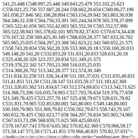
541,25.448 C548.997,25.448 549.943,25.479 553.102,25.623
C556.021,25.756 557.607,26.244 558.662,26.654 C560.06,27.196
561.058,27.846 562.106,28.894 C563.154,29.942 563.803,30.938
564.346,32.338 C564.756,33.391 565.244,34.978 565.378,37.899
C565.522,41.056 565.552,42.003 565.552,50 C565.552,57.996
565.522,58.943 565.378,62.101 M570.82,37.631 C570.674,34.438
570.167,32.258 569.425,30.349 C568.659,28.377 567.633,26.702
565.965,25.035 C564.297,23.368 562.623,22.342 560.652,21.575
C558.743,20.834 556.562,20.326 553.369,20.18 C550.169,20.033
549.148,20 541,20 C532.853,20 531.831,20.033 528.631,20.18
C525.438,20.326 523.257,20.834 521.349,21.575
C519.376,22.342 517.703,23.368 516.035,25.035
C514.368,26.702 513.342,28.377 512.574,30.349
C511.834,32.258 511.326,34.438 511.181,37.631 C511.035,40.831
511,41.851 511,50 C511,58.147 511.035,59.17 511.181,62.369
C511.326,65.562 511.834,67.743 512.574,69.651 C513.342,71.625
514.368,73.296 516.035,74.965 C517.703,76.634 519.376,77.658
521.349,78.425 C523.257,79.167 525.438,79.673 528.631,79.82
C531.831,79.965 532.853,80.001 541,80.001 C549.148,80.001
550.169,79.965 553.369,79.82 C556.562,79.673 558.743,79.167
560.652,78.425 C562.623,77.658 564.297,76.634 565.965,74.965
C567.633,73.296 568.659,71.625 569.425,69.651
C570.167,67.743 570.674,65.562 570.82,62.369 C570.966,59.17
571,58.147 571,50 C571,41.851 570.966,40.831 570.82,37.631″>
</path></g></g></g></svg></div><div style=“padding-top: 8px;“>