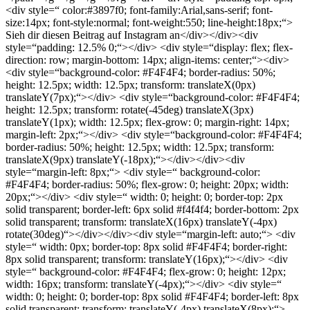
<div style=“ color:#3897f0; font-family:Arial,sans-serif; font-
size:14px; font-style:normal; font-weight:550; line-height:18px;“>
Sieh dir diesen Beitrag auf Instagram an</div></div><div
style=“padding: 12.5% 0;“></div> <div style=“display: flex; flex-
direction: row; margin-bottom: 14px; align-items: center;“><div>
<div style=“background-color: #F4F4F4; border-radius: 50%;
height: 12.5px; width: 12.5px; transform: translateX(0px)
translateY(7px);“></div> <div style=“background-color: #F4F4F4;
height: 12.5px; transform: rotate(-45deg) translateX(3px)
translateY(1px); width: 12.5px; flex-grow: 0; margin-right: 14px;
margin-left: 2px;“></div> <div style=“background-color: #F4F4F4;
border-radius: 50%; height: 12.5px; width: 12.5px; transform:
translateX(9px) translateY(-18px);“></div></div><div
style=“margin-left: 8px;“> <div style=“ background-color:
#F4F4F4; border-radius: 50%; flex-grow: 0; height: 20px; width:
20px;“></div> <div style=“ width: 0; height: 0; border-top: 2px
solid transparent; border-left: 6px solid #f4f4f4; border-bottom: 2px
solid transparent; transform: translateX(16px) translateY(-4px)
rotate(30deg)“></div></div><div style=“margin-left: auto;“> <div
style=“ width: 0px; border-top: 8px solid #F4F4F4; border-right:
8px solid transparent; transform: translateY(16px);“></div> <div
style=“ background-color: #F4F4F4; flex-grow: 0; height: 12px;
width: 16px; transform: translateY(-4px);“></div> <div style=“
width: 0; height: 0; border-top: 8px solid #F4F4F4; border-left: 8px
solid transparent; transform: translateY(-4px) translateX(8px);“>