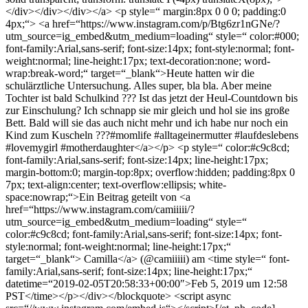
</div></div></div></a> <p style=“ margin:8px 0 0 0; padding:0
4px;“> <a href=“https://www.instagram.com/p/Btg6zr1nGNe/?
utm_source=ig_embed&utm_medium=loading“ style=“ color:#000;
font-family:Arial,sans-serif; font-size:14px; font-style:normal; font-
weight:normal; line-height:17px; text-decoration:none; word-
wrap:break-word;“ target=“_blank“>Heute hatten wir die
schulärztliche Untersuchung. Alles super, bla bla. Aber meine
Tochter ist bald Schulkind ??? Ist das jetzt der Heul-Countdown bis
zur Einschulung? Ich schnapp sie mir gleich und hol sie ins große
Bett. Bald will sie das auch nicht mehr und ich habe nur noch ein
Kind zum Kuscheln ???#momlife #alltageinermutter #laufdeslebens
#lovemygirl #motherdaughter</a></p> <p style=“ color:#c9c8cd;
font-family:Arial,sans-serif; font-size:14px; line-height:17px;
margin-bottom:0; margin-top:8px; overflow:hidden; padding:8px 0
7px; text-align:center; text-overflow:ellipsis; white-
space:nowrap;“>Ein Beitrag geteilt von <a
href=“https://www.instagram.com/camiiiii/?
utm_source=ig_embed&utm_medium=loading“ style=“
color:#c9c8cd; font-family:Arial,sans-serif; font-size:14px; font-
style:normal; font-weight:normal; line-height:17px;“
target=“_blank“> Camilla</a> (@camiiiii) am <time style=“ font-
family:Arial,sans-serif; font-size:14px; line-height:17px;“
datetime=“2019-02-05T20:58:33+00:00″>Feb 5, 2019 um 12:58
PST</time></p></div></blockquote> <script async