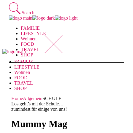
Skip
to
Search
the
content
FAMILIE
LIFESTYLE
Wohnen
FOOD
TRAVEL
SHOP
FAMILIE
LIFESTYLE
Wohnen
FOOD
TRAVEL
SHOP
Home
Allgemein
SCHULE
Los geht’s mit der Schule…
zumindest für einige von uns!
Mummy Mag