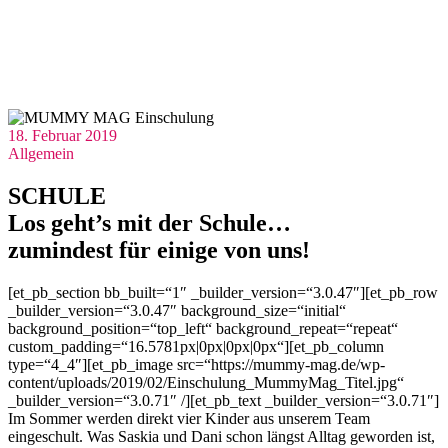
18. Februar 2019
Allgemein
SCHULE
Los geht’s mit der Schule…
zumindest für einige von uns!
[et_pb_section bb_built=“1″ _builder_version=“3.0.47″][et_pb_row
_builder_version=“3.0.47″ background_size=“initial“
background_position=“top_left“ background_repeat=“repeat“
custom_padding=“16.5781px|0px|0px|0px“][et_pb_column
type=“4_4″][et_pb_image src=“https://mummy-mag.de/wp-
content/uploads/2019/02/Einschulung_MummyMag_Titel.jpg“
_builder_version=“3.0.71″ /][et_pb_text _builder_version=“3.0.71″]
Im Sommer werden direkt vier Kinder aus unserem Team
eingeschult. Was Saskia und Dani schon längst Alltag geworden ist,