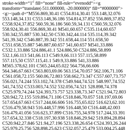
stroke-width=“1″ fill=“none“ fill-rule=“evenodd“><g
transform=“translate(-511.000000, -20.000000)“ fill=“#000000″>
<g><path d=“M556.869,30.41 C554.814,30.41 553.148,32.076
553.148,34.131 C553.148,36.186 554.814,37.852 556.869,37.852
C558.924,37.852 560.59,36.186 560.59,34.131 C560.59,32.076
558.924,30.41 556.869,30.41 M541,60.657 C535.114,60.657
530.342,55.887 530.342,50 C530.342,44.114 535.114,39.342
541,39.342 C546.887,39.342 551.658,44.114 551.658,50
C551.658,55.887 546.887,60.657 541,60.657 M541,33.886
C532.1,33.886 524.886,41.1 524.886,50 C524.886,58.899
532.1,66.113 541,66.113 C549.9,66.113 557.115,58.899
557.115,50 C557.115,41.1 549.9,33.886 541,33.886
M565.378,62.101 C565.244,65.022 564.756,66.606
564.346,67.663 C563.803,69.06 563.154,70.057 562.106,71.106
C561.058,72.155 560.06,72.803 558.662,73.347 C557.607,73.757
556.021,74.244 553.102,74.378 C549.944,74.521 548.997,74.552
541,74.552 C533.003,74.552 532.056,74.521 528.898,74.378
C525.979,74.244 524.393,73.757 523.338,73.347 C521.94,72.803
520.942,72.155 519.894,71.106 C518.846,70.057 518.197,69.06
517.654,67.663 C517.244,66.606 516.755,65.022 516.623,62.101
C516.479,58.943 516.448,57.996 516.448,50 C516.448,42.003
516.479,41.056 516.623,37.899 C516.755,34.978 517.244,33.391
517.654,32.338 C518.197,30.938 518.846,29.942 519.894,28.894
C520.942,27.846 521.94,27.196 523.338,26.654 C524.393,26.244
525.979,25.756 528.898,25.623 C532.057,25.479 533.004,25.448