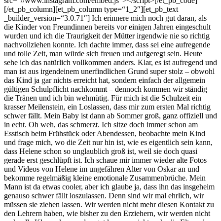
src=“//www.instagram.com/embed.js“></script>[/et_pb_code]
[/et_pb_column][et_pb_column type=“1_2″][et_pb_text
_builder_version=“3.0.71″] Ich erinnere mich noch gut daran, als
die Kinder von Freundinnen bereits vor einigen Jahren eingeschult
wurden und ich die Traurigkeit der Mütter irgendwie nie so richtig
nachvollziehen konnte. Ich dachte immer, dass sei eine aufregende
und tolle Zeit, man würde sich freuen und aufgeregt sein. Heute
sehe ich das natürlich vollkommen anders. Klar, es ist aufregend und
man ist aus irgendeinem unerfindlichen Grund super stolz – obwohl
das Kind ja gar nichts erreicht hat, sondern einfach der allgemein
gültigen Schulpflicht nachkommt – dennoch kommen wir ständig
die Tränen und ich bin wehmütig. Für mich ist die Schulzeit ein
krasser Meilenstein, ein Loslassen, dass mir zum ersten Mal richtig
schwer fällt. Mein Baby ist dann ab Sommer groß, ganz offiziell und
in echt. Oh weh, das schmerzt. Ich sitze doch immer schon am
Esstisch beim Frühstück oder Abendessen, beobachte mein Kind
und frage mich, wo die Zeit nur hin ist, wie es eigentlich sein kann,
dass Helene schon so unglaublich groß ist, weil sie doch quasi
gerade erst geschlüpft ist. Ich schaue mir immer wieder alte Fotos
und Videos von Helene im ungefähren Alter von Oskar an und
bekomme regelmäßig kleine emotionale Zusammenbrüche. Mein
Mann ist da etwas cooler, aber ich glaube ja, dass ihn das insgeheim
genauso schwer fällt loszulassen. Denn sind wir mal ehrlich, wir
müssen sie ziehen lassen. Wir werden nicht mehr diesen Kontakt zu
den Lehrern haben, wie bisher zu den Erziehern, wir werden nicht