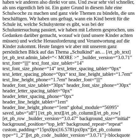
haben wir anderen also direkt vor uns. Und zwar sehr viel schneller,
als uns eigentlich lieb ist. Ein guter Grund in diesem Jahr eine
Schulwoche zu machen und ganz viele Themen zu bündeln, die uns
beschäftigen. Wir haben uns gefragt, wann ein Kind bereit für die
Schule ist, welche Schulsysteme es gibt, was bei der
Schuluntersuchung passiert, wir haben mit Lehrern gesprochen, uns
Gedanken darüber gemacht, worauf wir (und unsere Kinder achten
müssen) und welche Herausforderung und Verantwortung auf die
Kinder zukommt. Heute fangen wir aber mit unserem ganz
persönlichen Blick auf das Thema „Schulkind“ an… [/et_pb_text]
[et_pb_text admin_label=“< MORE >“ _builder_version=“3.0.71″
text_font=“||||“ text_font_size_tablet=“14″
text_font_size_phone=“14″ text_letter_spacing_tablet=“0px“
text_letter_spacing_phone=“0px“ text_line_height_tablet=“1.7em“
text_line_height_phone=“1.7em“ header_font=“||||“
header_font_size_tablet=“30px“ header_font_size_phone=“30px“
header_letter_spacing_tablet=“0px“
header_letter_spacing_phone=“0px“
header_line_height_tablet=“1em“
header_line_height_phone=“1em“ global_module=“56995″
saved_tabs=“all“]
[/et_pb_text][/et_pb_column][/et_pb_row]
[et_pb_row _builder_version=“3.0.47″ background_size=“initial“
background_position=“top_left“ background_repeat=“repeat“
custom_padding=“15px|0px|16.5781px|0px“][et_pb_column
type=“1_2″][et_pb_code _builder_version=“3.0.71″]<blockquote