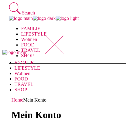
Skip
to
Search
the
content
FAMILIE
LIFESTYLE
Wohnen
FOOD
TRAVEL
SHOP
FAMILIE
LIFESTYLE
Wohnen
FOOD
TRAVEL
SHOP
Home
Mein Konto
Mein Konto