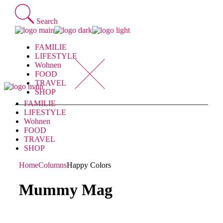
Skip
to
Search
the
content
FAMILIE
LIFESTYLE
Wohnen
FOOD
TRAVEL
SHOP
FAMILIE
LIFESTYLE
Wohnen
FOOD
TRAVEL
SHOP
Home
Columns
Happy Colors
Mummy Mag