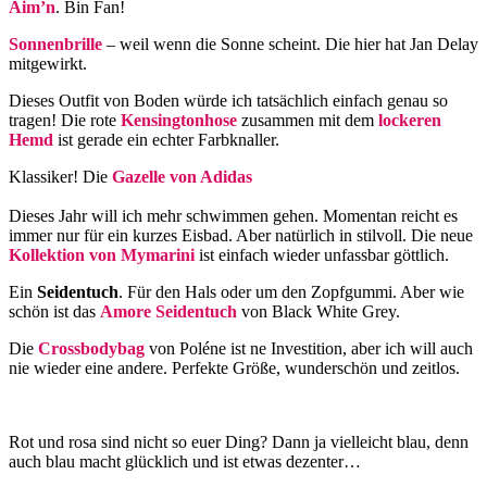
Aim’n
. Bin Fan!
Sonnenbrille
– weil wenn die Sonne scheint. Die hier hat Jan Delay
mitgewirkt.
Dieses Outfit von Boden würde ich tatsächlich einfach genau so
tragen! Die rote
Kensingtonhose
zusammen mit dem
lockeren
Hemd
ist gerade ein echter Farbknaller.
Klassiker! Die
Gazelle von Adidas
Dieses Jahr will ich mehr schwimmen gehen. Momentan reicht es
immer nur für ein kurzes Eisbad. Aber natürlich in stilvoll. Die neue
Kollektion von Mymarini
ist einfach wieder unfassbar göttlich.
Ein
Seidentuch
. Für den Hals oder um den Zopfgummi. Aber wie
schön ist das
Amore Seidentuch
von Black White Grey.
Die
Crossbodybag
von Poléne ist ne Investition, aber ich will auch
nie wieder eine andere. Perfekte Größe, wunderschön und zeitlos.
Rot und rosa sind nicht so euer Ding? Dann ja vielleicht blau, denn
auch blau macht glücklich und ist etwas dezenter…