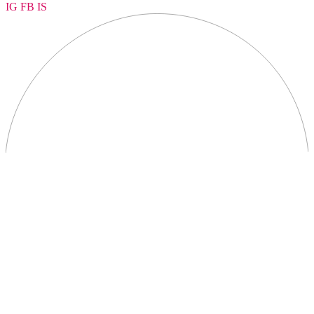
IG
FB
IS