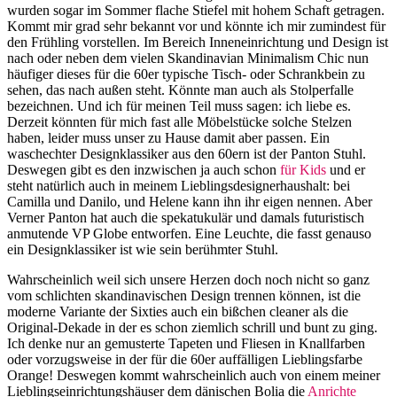
wurden sogar im Sommer flache Stiefel mit hohem Schaft getragen.
Kommt mir grad sehr bekannt vor und könnte ich mir zumindest für
den Frühling vorstellen. Im Bereich Inneneinrichtung und Design ist
nach oder neben dem vielen Skandinavian Minimalism Chic nun
häufiger dieses für die 60er typische Tisch- oder Schrankbein zu
sehen, das nach außen steht. Könnte man auch als Stolperfalle
bezeichnen. Und ich für meinen Teil muss sagen: ich liebe es.
Derzeit könnten für mich fast alle Möbelstücke solche Stelzen
haben, leider muss unser zu Hause damit aber passen. Ein
waschechter Designklassiker aus den 60ern ist der Panton Stuhl.
Deswegen gibt es den inzwischen ja auch schon
für Kids
und er
steht natürlich auch in meinem Lieblingsdesignerhaushalt: bei
Camilla und Danilo, und Helene kann ihn ihr eigen nennen. Aber
Verner Panton hat auch die spekatukulär und damals futuristisch
anmutende VP Globe entworfen. Eine Leuchte, die fasst genauso
ein Designklassiker ist wie sein berühmter Stuhl.
Wahrscheinlich weil sich unsere Herzen doch noch nicht so ganz
vom schlichten skandinavischen Design trennen können, ist die
moderne Variante der Sixties auch ein bißchen cleaner als die
Original-Dekade in der es schon ziemlich schrill und bunt zu ging.
Ich denke nur an gemusterte Tapeten und Fliesen in Knallfarben
oder vorzugsweise in der für die 60er auffälligen Lieblingsfarbe
Orange! Deswegen kommt wahrscheinlich auch von einem meiner
Lieblingseinrichtungshäuser dem dänischen Bolia die
Anrichte