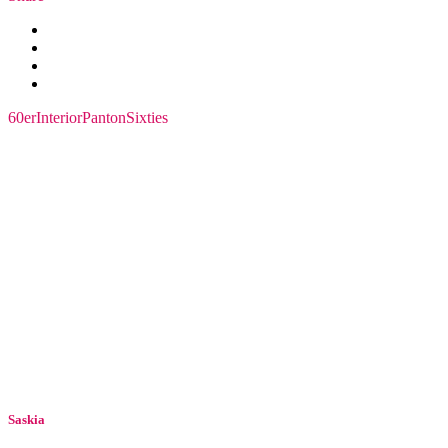
60er
Interior
Panton
Sixties
Saskia