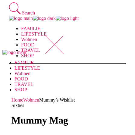
Skip
to
Search
the
content
FAMILIE
LIFESTYLE
Wohnen
FOOD
TRAVEL
SHOP
FAMILIE
LIFESTYLE
Wohnen
FOOD
TRAVEL
SHOP
Home
Wohnen
Mummy’s Wishlist
Sixties
Mummy Mag