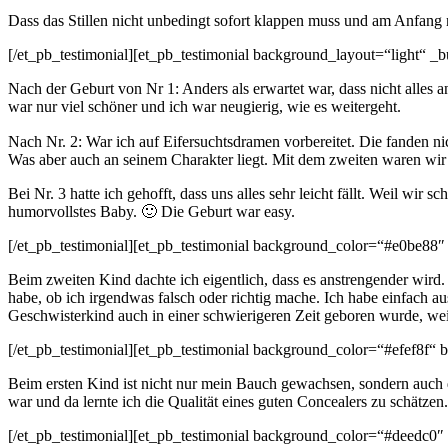
Dass das Stillen nicht unbedingt sofort klappen muss und am Anfang n
[/et_pb_testimonial][et_pb_testimonial background_layout=“light“ 
Nach der Geburt von Nr 1: Anders als erwartet war, dass nicht alles 
war nur viel schöner und ich war neugierig, wie es weitergeht.
Nach Nr. 2: War ich auf Eifersuchtsdramen vorbereitet. Die fanden nich
Was aber auch an seinem Charakter liegt. Mit dem zweiten waren wir e
Bei Nr. 3 hatte ich gehofft, dass uns alles sehr leicht fällt. Weil wir
humorvollstes Baby. 🙂 Die Geburt war easy.
[/et_pb_testimonial][et_pb_testimonial background_color=“#e0be88″
Beim zweiten Kind dachte ich eigentlich, dass es anstrengender wird.
habe, ob ich irgendwas falsch oder richtig mache. Ich habe einfach 
Geschwisterkind auch in einer schwierigeren Zeit geboren wurde, we
[/et_pb_testimonial][et_pb_testimonial background_color=“#efef8f“ 
Beim ersten Kind ist nicht nur mein Bauch gewachsen, sondern auch 
war und da lernte ich die Qualität eines guten Concealers zu schätzen.
[/et_pb_testimonial][et_pb_testimonial background_color=“#deedc0″