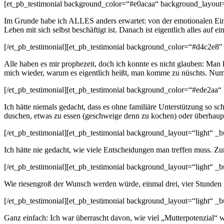
[et_pb_testimonial background_color=“#e0acaa“ background_layout=
Im Grunde habe ich ALLES anders erwartet: von der emotionalen Eins
Leben mit sich selbst beschäftigt ist. Danach ist eigentlich alles auf e
[/et_pb_testimonial][et_pb_testimonial background_color=“#d4c2e8″
Alle haben es mir prophezeit, doch ich konnte es nicht glauben: Ma
mich wieder, warum es eigentlich heißt, man komme zu nüschts. Nummer
[/et_pb_testimonial][et_pb_testimonial background_color=“#ede2aa“
Ich hätte niemals gedacht, dass es ohne familiäre Unterstützung so s
duschen, etwas zu essen (geschweige denn zu kochen) oder überhaupt 
[/et_pb_testimonial][et_pb_testimonial background_layout=“light“ 
Ich hätte nie gedacht, wie viele Entscheidungen man treffen muss. Zu
[/et_pb_testimonial][et_pb_testimonial background_layout=“light“ _
Wie riesengroß der Wunsch werden würde, einmal drei, vier Stunden 
[/et_pb_testimonial][et_pb_testimonial background_layout=“light“ 
Ganz einfach: Ich war überrascht davon, wie viel „Mutterpotenzial“ wi