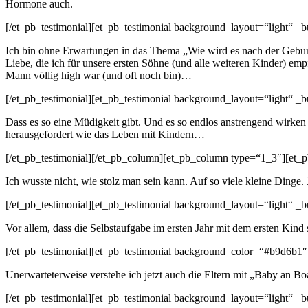
Hormone auch.
[/et_pb_testimonial][et_pb_testimonial background_layout=“light“ 
Ich bin ohne Erwartungen in das Thema „Wie wird es nach der Geburt
Liebe, die ich für unsere ersten Söhne (und alle weiteren Kinder) emp
Mann völlig high war (und oft noch bin)…
[/et_pb_testimonial][et_pb_testimonial background_layout=“light“ 
Dass es so eine Müdigkeit gibt. Und es so endlos anstrengend wirken
herausgefordert wie das Leben mit Kindern…
[/et_pb_testimonial][/et_pb_column][et_pb_column type=“1_3″][et_
Ich wusste nicht, wie stolz man sein kann. Auf so viele kleine Dinge.
[/et_pb_testimonial][et_pb_testimonial background_layout=“light“ 
Vor allem, dass die Selbstaufgabe im ersten Jahr mit dem ersten Kind
[/et_pb_testimonial][et_pb_testimonial background_color=“#b9d6b1″
Unerwarteterweise verstehe ich jetzt auch die Eltern mit „Baby an Bo
[/et_pb_testimonial][et_pb_testimonial background_layout=“light“ 