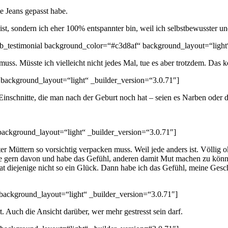
te Jeans gepasst habe.
t, sondern ich eher 100% entspannter bin, weil ich selbstbewusster un
pb_testimonial background_color=“#c3d8af“ background_layout=“light“
n muss. Müsste ich vielleicht nicht jedes Mal, tue es aber trotzdem. Da
 background_layout=“light“ _builder_version=“3.0.71″]
Einschnitte, die man nach der Geburt noch hat – seien es Narben oder d
background_layout=“light“ _builder_version=“3.0.71″]
r Müttern so vorsichtig verpacken muss. Weil jede anders ist. Völlig ok
hle gern davon und habe das Gefühl, anderen damit Mut machen zu könne
at diejenige nicht so ein Glück. Dann habe ich das Gefühl, meine Gesch
 background_layout=“light“ _builder_version=“3.0.71″]
. Auch die Ansicht darüber, wer mehr gestresst sein darf.