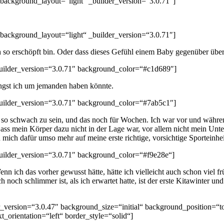
 background_layout=“light“ _builder_version=“3.0.71″]
 background_layout=“light“ _builder_version=“3.0.71″]
ch so erschöpft bin. Oder dass dieses Gefühl einem Baby gegenüber über
_builder_version=“3.0.71″ background_color=“#c1d689″]
 Angst ich um jemanden haben könnte.
_builder_version=“3.0.71″ background_color=“#7ab5c1″]
ch so schwach zu sein, und das noch für Wochen. Ich war vor und währe
ass mein Körper dazu nicht in der Lage war, vor allem nicht mein Unter
ich dafür umso mehr auf meine erste richtige, vorsichtige Sporteinhei
_builder_version=“3.0.71″ background_color=“#f9e28e“]
 Wenn ich das vorher gewusst hätte, hätte ich vielleicht auch schon viel
ch schlimmer ist, als ich erwartet hatte, ist der erste Kitawinter und 
r_version=“3.0.47″ background_size=“initial“ background_position=“
t_orientation=“left“ border_style=“solid“]