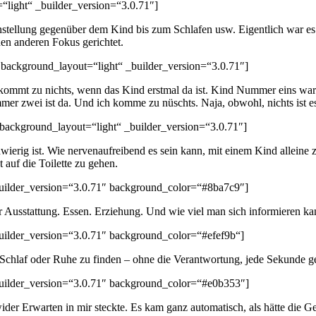
“light“ _builder_version=“3.0.71″]
tellung gegenüber dem Kind bis zum Schlafen usw. Eigentlich war es e
inen anderen Fokus gerichtet.
 background_layout=“light“ _builder_version=“3.0.71″]
n kommt zu nichts, wenn das Kind erstmal da ist. Kind Nummer eins wa
 zwei ist da. Und ich komme zu nüschts. Naja, obwohl, nichts ist es j
 background_layout=“light“ _builder_version=“3.0.71″]
chwierig ist. Wie nervenaufreibend es sein kann, mit einem Kind allein
auf die Toilette zu gehen.
_builder_version=“3.0.71″ background_color=“#8ba7c9″]
r Ausstattung. Essen. Erziehung. Und wie viel man sich informieren ka
builder_version=“3.0.71″ background_color=“#efef9b“]
Schlaf oder Ruhe zu finden – ohne die Verantwortung, jede Sekunde g
_builder_version=“3.0.71″ background_color=“#e0b353″]
der Erwarten in mir steckte. Es kam ganz automatisch, als hätte die Ge