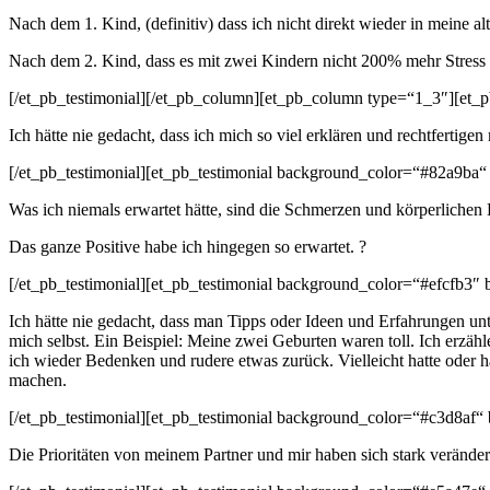
Nach dem 1. Kind, (definitiv) dass ich nicht direkt wieder in meine al
Nach dem 2. Kind, dass es mit zwei Kindern nicht 200% mehr Stress is
[/et_pb_testimonial][/et_pb_column][et_pb_column type=“1_3″][et_
Ich hätte nie gedacht, dass ich mich so viel erklären und rechtfertige
[/et_pb_testimonial][et_pb_testimonial background_color=“#82a9ba“
Was ich niemals erwartet hätte, sind die Schmerzen und körperlichen 
Das ganze Positive habe ich hingegen so erwartet. ?
[/et_pb_testimonial][et_pb_testimonial background_color=“#efcfb3″ 
Ich hätte nie gedacht, dass man Tipps oder Ideen und Erfahrungen unte
mich selbst. Ein Beispiel: Meine zwei Geburten waren toll. Ich erzä
ich wieder Bedenken und rudere etwas zurück. Vielleicht hatte oder h
machen.
[/et_pb_testimonial][et_pb_testimonial background_color=“#c3d8af“
Die Prioritäten von meinem Partner und mir haben sich stark verändert