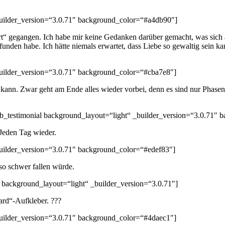
_builder_version=“3.0.71″ background_color=“#a4db90″]
“ gegangen. Ich habe mir keine Gedanken darüber gemacht, was sich ä
funden habe. Ich hätte niemals erwartet, dass Liebe so gewaltig sein k
_builder_version=“3.0.71″ background_color=“#cba7e8″]
 kann. Zwar geht am Ende alles wieder vorbei, denn es sind nur Phasen
pb_testimonial background_layout=“light“ _builder_version=“3.0.71″
 Jeden Tag wieder.
_builder_version=“3.0.71″ background_color=“#edef83″]
 so schwer fallen würde.
 background_layout=“light“ _builder_version=“3.0.71″]
ard“-Aufkleber. ???
_builder_version=“3.0.71″ background_color=“#4daec1″]