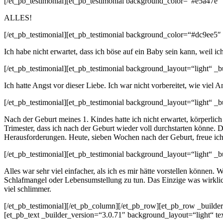
[/et_pb_testimonial][et_pb_testimonial background_color=“#e5a47e“
ALLES!
[/et_pb_testimonial][et_pb_testimonial background_color=“#dc9ee5″
Ich habe nicht erwartet, dass ich böse auf ein Baby sein kann, weil i
[/et_pb_testimonial][et_pb_testimonial background_layout=“light“ 
Ich hatte Angst vor dieser Liebe. Ich war nicht vorbereitet, wie viel
[/et_pb_testimonial][et_pb_testimonial background_layout=“light“ 
Nach der Geburt meines 1. Kindes hatte ich nicht erwartet, körperli
Trimester, dass ich nach der Geburt wieder voll durchstarten könne. D
Herausforderungen. Heute, sieben Wochen nach der Geburt, freue ich m
[/et_pb_testimonial][et_pb_testimonial background_layout=“light“ 
Alles war sehr viel einfacher, als ich es mir hätte vorstellen können.
Schlafmangel oder Lebensumstellung zu tun. Das Einzige was wirklich no
viel schlimmer.
[/et_pb_testimonial][/et_pb_column][/et_pb_row][et_pb_row _builde
[et_pb_text _builder_version=“3.0.71″ background_layout=“light“ tex