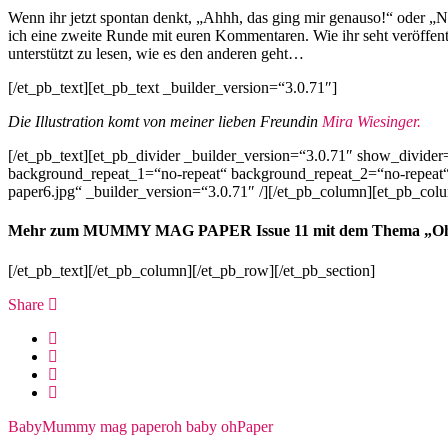
Wenn ihr jetzt spontan denkt, „Ahhh, das ging mir genauso!“ oder „N
ich eine zweite Runde mit euren Kommentaren. Wie ihr seht veröffen
unterstützt zu lesen, wie es den anderen geht…
[/et_pb_text][et_pb_text _builder_version=“3.0.71″]
Die Illustration komt von meiner lieben Freundin
Mira Wiesinger.
[/et_pb_text][et_pb_divider _builder_version=“3.0.71″ show_divide
background_repeat_1=“no-repeat“ background_repeat_2=“no-repeat“
paper6.jpg“ _builder_version=“3.0.71″ /][/et_pb_column][et_pb_col
Mehr zum MUMMY MAG PAPER Issue 11 mit dem Thema „Oh Bab
[/et_pb_text][/et_pb_column][/et_pb_row][/et_pb_section]
Share
Baby
Mummy mag paper
oh baby oh
Paper