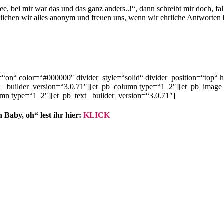
ee, bei mir war das und das ganz anders..!“, dann schreibt mir doch,
tlichen wir alles anonym und freuen uns, wenn wir ehrliche Antworte
r=“on“ color=“#000000″ divider_style=“solid“ divider_position=“top
 _builder_version=“3.0.71″][et_pb_column type=“1_2″][et_pb_image
umn type=“1_2″][et_pb_text _builder_version=“3.0.71″]
y, oh“ lest ihr hier:
KLICK