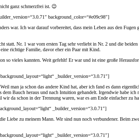
icht ganz schmerzfrei ist. 😉
_builder_version=“3.0.71″ background_color=“#e09c98″]
anders war. Ich war darauf vorbereitet, dass mein Leben aus den Fugen 
t statt. Nr. 1 war vom ersten Tag sehr verliebt in Nr. 2 und die beiden
ine richtige Familie, davor eher ein Paar mit Kind.
 schon so vieles kannten. Weit gefehlt! Er war und ist eine große Heraus
 background_layout=“light“ _builder_version=“3.0.71″]
 Weil man ja schon das andere Kind hat, aber ich fand es dann eigentli
aus dem Bauch heraus und nach Intuition gehandelt. Irgendwie habe ich
il wir da schon in der Trennung waren, war es am Ende einfacher zu h
background_layout=“light“ _builder_version=“3.0.71″]
die Liebe zu meinem Mann. Wir sind nun noch verbundener. Beim zweit
 background_layout=“light“ _builder_version=“3.0.71″]