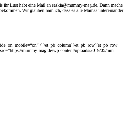
 falls ihr Lust habt eine Mail an saskia@mummy-mag.de. Dann mache
n bekommen. Wir glauben nämlich, dass es alle Mamas untereinander
“ hide_on_mobile=“on“ /][/et_pb_column][/et_pb_row][et_pb_row
 src=“https://mummy-mag.de/wp-content/uploads/2019/05/mm-