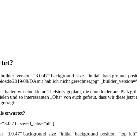
tet?
_builder_version=“3.0.47″ background_size=“initial“ background_pos
ads/2019/08/DAmit-hab-ich-nicht-gerechnet.jpg“ _builder_version=“3
tten wir eine kleine Titelstory geplant, die dann leider aus Platzg
ielen und so interessanten „Ohs“ von euch gefreut, dass wir diese jetzt
gefragt:
als erwartet?
=“3.0.71″ saved_tabs=“all“]
on=“3.0.47″ background_size=“initial“ background_position=“top_lef