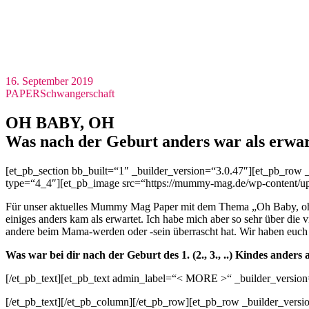
16. September 2019
PAPER
Schwangerschaft
OH BABY, OH
Was nach der Geburt anders war als erwar
[et_pb_section bb_built=“1″ _builder_version=“3.0.47″][et_pb_row 
type=“4_4″][et_pb_image src=“https://mummy-mag.de/wp-content/uplo
Für unser aktuelles Mummy Mag Paper mit dem Thema „Oh Baby, oh“ ha
einiges anders kam als erwartet. Ich habe mich aber so sehr über die v
andere beim Mama-werden oder -sein überrascht hat. Wir haben euch 
Was war bei dir nach der Geburt des 1. (2., 3., ..) Kindes anders 
[/et_pb_text][et_pb_text admin_label=“< MORE >“ _builder_version
[/et_pb_text][/et_pb_column][/et_pb_row][et_pb_row _builder_versi