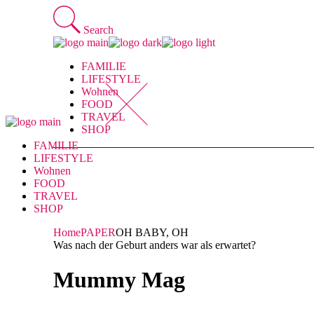
Skip
to
Search
the
content
FAMILIE
LIFESTYLE
Wohnen
FOOD
TRAVEL
SHOP
FAMILIE
LIFESTYLE
Wohnen
FOOD
TRAVEL
SHOP
Home
PAPER
OH BABY, OH
Was nach der Geburt anders war als erwartet?
Mummy Mag