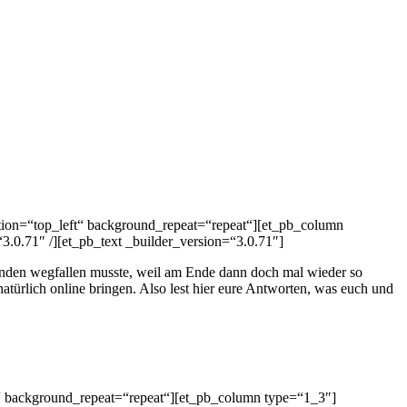
ition=“top_left“ background_repeat=“repeat“][et_pb_column
.0.71″ /][et_pb_text _builder_version=“3.0.71″]
ründen wegfallen musste, weil am Ende dann doch mal wieder so
 natürlich online bringen. Also lest hier eure Antworten, was euch und
t“ background_repeat=“repeat“][et_pb_column type=“1_3″]