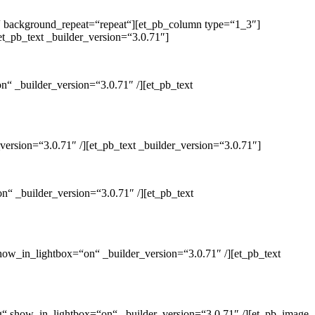
t“ background_repeat=“repeat“][et_pb_column type=“1_3″]
t_pb_text _builder_version=“3.0.71″]
“ _builder_version=“3.0.71″ /][et_pb_text
rsion=“3.0.71″ /][et_pb_text _builder_version=“3.0.71″]
“ _builder_version=“3.0.71″ /][et_pb_text
w_in_lightbox=“on“ _builder_version=“3.0.71″ /][et_pb_text
“ show_in_lightbox=“on“ _builder_version=“3.0.71″ /][et_pb_image