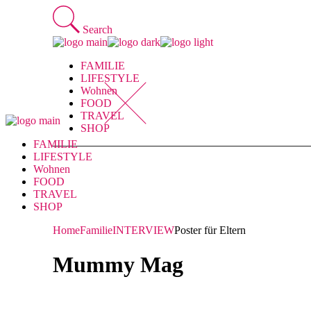
Skip
to
Search
the
content
FAMILIE
LIFESTYLE
Wohnen
FOOD
TRAVEL
SHOP
FAMILIE
LIFESTYLE
Wohnen
FOOD
TRAVEL
SHOP
Home
Familie
INTERVIEW
Poster für Eltern
Mummy Mag