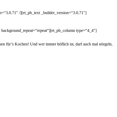
=“3.0.71″ /][et_pb_text _builder_version=“3.0.71″]
t“ background_repeat=“repeat“][et_pb_column type=“4_4″]
sen für’s Kochen! Und wer immer höflich ist, darf auch mal nörgeln,