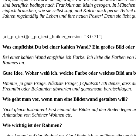
sind
beruflich bedingt nach Frankfurt am Main gezogen. I
n München h
einfach brauchen, wie sie selbst sagt, und Katrin auch gerne Teilzei
Jahren regelmäßig ihr Leben und ihre neuen Poster! Denn sie liebt
gu
[/et_pb_text][et_pb_text _builder_version=“3.0.71″]
Was empfiehlst Du bei einer kahlen Wand? Ein großes Bild oder v
Bei einer kahlen Wand empfehle ich Farbe.
Ich liebe die Farben von 
Raumes an.
Gute Idee. Woher weiß ich, welche Farbe oder welches Bild am b
Hmmm, ja gute Frage. Nächste Frage;-)
Quatsch!
Ich denke, dass d
Freundin oder
Bekannten abwarten und gemeinsam beratschlagen.
Wie geht man vor, wenn man eine Bilderwand gestalten will?
Nicht gleich losbohren! Erst einmal die Bilder auf den Boden legen u
Animation von Schöner Wohnen etc.
Wie wichtig ist der Rahmen?
…das kommt auf das Budget an. Cool finde ich es mittlerweile auch 