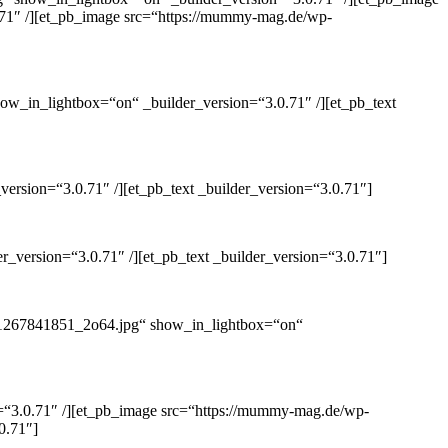
71″ /][et_pb_image src=“https://mummy-mag.de/wp-
w_in_lightbox=“on“ _builder_version=“3.0.71″ /][et_pb_text
rsion=“3.0.71″ /][et_pb_text _builder_version=“3.0.71″]
_version=“3.0.71″ /][et_pb_text _builder_version=“3.0.71″]
N.1267841851_2o64.jpg“ show_in_lightbox=“on“
=“3.0.71″ /][et_pb_image src=“https://mummy-mag.de/wp-
0.71″]