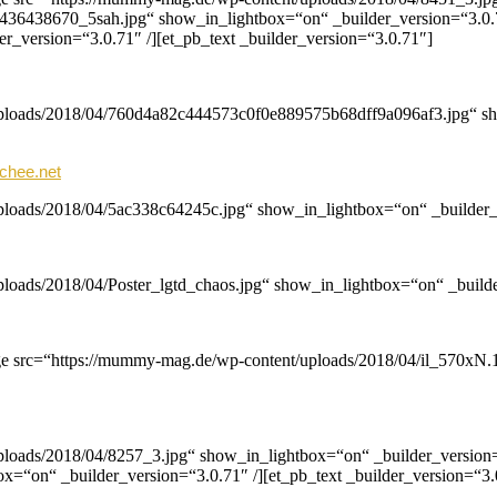
436438670_5sah.jpg“ show_in_lightbox=“on“ _builder_version=“3.0.
r_version=“3.0.71″ /][et_pb_text _builder_version=“3.0.71″]
uploads/2018/04/760d4a82c444573c0f0e889575b68dff9a096af3.jpg“ sho
chee.net
ploads/2018/04/5ac338c64245c.jpg“ show_in_lightbox=“on“ _builder_ve
loads/2018/04/Poster_lgtd_chaos.jpg“ show_in_lightbox=“on“ _builder
age src=“https://mummy-mag.de/wp-content/uploads/2018/04/il_570x
ploads/2018/04/8257_3.jpg“ show_in_lightbox=“on“ _builder_version
=“on“ _builder_version=“3.0.71″ /][et_pb_text _builder_version=“3.