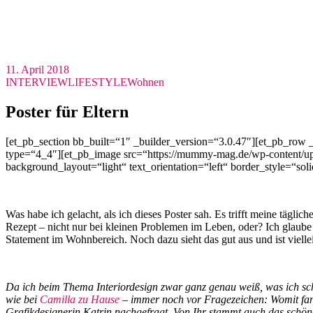
11. April 2018
INTERVIEW
LIFESTYLE
Wohnen
Poster für Eltern
[et_pb_section bb_built=“1″ _builder_version=“3.0.47″][et_pb_row 
type=“4_4″][et_pb_image src=“https://mummy-mag.de/wp-content/upl
background_layout=“light“ text_orientation=“left“ border_style=“soli
Was habe ich gelacht, als ich dieses Poster sah. Es trifft meine täglic
Rezept – nicht nur bei kleinen Problemen im Leben, oder? Ich glaube z
Statement im Wohnbereich. Noch dazu sieht das gut aus und ist viell
Da ich beim Thema Interiordesign zwar ganz genau weiß, was ich sc
wie bei
Camilla zu Hause
– immer noch vor Fragezeichen: Womit fan
Grafikdesignerin Katrin nachgefragt. Von Ihr stammt auch das schöne