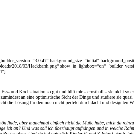
_builder_version=“3.0.47″ background_size=“initial“ background_pos
oads/2018/03/Hackbarth.png“ show_in_lightbox=“on“ _builder_versio
d“]
he Ess- und Kochsituation so gut und hilft mir – ernsthaft – sie nicht so
umindest an eine optimistische Sicht der Dinge und studiere sie quasi 
eicht die Lösung für den noch nicht perfekt durchdacht und designten
hön finde, aber manchmal einfach nicht die Muße habe, mich da reinz
ge ich an? Und was soll ich überhaupt aufhängen und in welche Rah
 Poster oben. Und sie hat natürlich Kinder (4 und 8 Jahre)
.
Vor 8 Jah