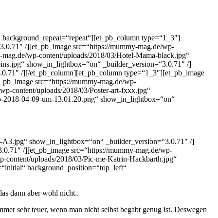
t“ background_repeat=“repeat“][et_pb_column type=“1_3″]
“3.0.71″ /][et_pb_image src=“https://mummy-mag.de/wp-
y-mag.de/wp-content/uploads/2018/03/Hotel-Mama-black.jpg“
ns.jpg“ show_in_lightbox=“on“ _builder_version=“3.0.71″ /]
3.0.71″ /][/et_pb_column][et_pb_column type=“1_3″][et_pb_image
et_pb_image src=“https://mummy-mag.de/wp-
p-content/uploads/2018/03/Poster-art-fxxx.jpg“
to-2018-04-09-um-13.01.20.png“ show_in_lightbox=“on“
-A3.jpg“ show_in_lightbox=“on“ _builder_version=“3.0.71″ /]
3.0.71″ /][et_pb_image src=“https://mummy-mag.de/wp-
p-content/uploads/2018/03/Pic-me-Katrin-Hackbarth.jpg“
initial“ background_position=“top_left“
as dann aber wohl nicht..
immer sehr teuer, wenn man nicht selbst begabt genug ist. Deswegen