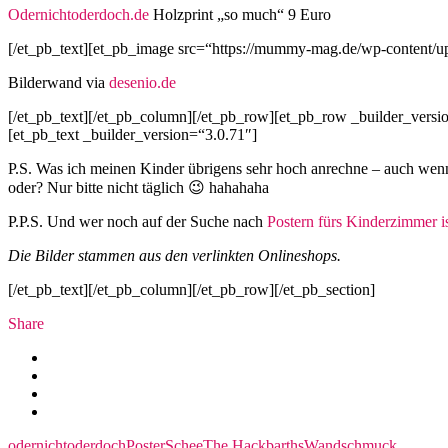
Odernichtoderdoch.de
Holzprint „so much“ 9 Euro
[/et_pb_text][et_pb_image src=“https://mummy-mag.de/wp-content/up
Bilderwand via
desenio.de
[/et_pb_text][/et_pb_column][/et_pb_row][et_pb_row _builder_versi
[et_pb_text _builder_version=“3.0.71″]
P.S. Was ich meinen Kinder übrigens sehr hoch anrechne – auch wenn 
oder? Nur bitte nicht täglich 😉 hahahaha
P.P.S. Und wer noch auf der Suche nach
Postern fürs Kinderzimmer is
Die Bilder stammen aus den verlinkten Onlineshops.
[/et_pb_text][/et_pb_column][/et_pb_row][/et_pb_section]
Share
odernichtoderdoch
Poster
Schee
The Hackbarths
Wandschmuck