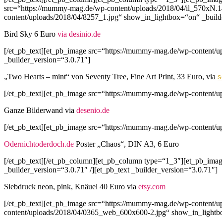
src=“https://mummy-mag.de/wp-content/uploads/2018/04/il_570xN.1
content/uploads/2018/04/8257_1.jpg“ show_in_lightbox=“on“ _builde
Bird Sky 6 Euro
via desinio.de
[/et_pb_text][et_pb_image src=“https://mummy-mag.de/wp-content/
_builder_version=“3.0.71″]
„Two Hearts – mint“ von Seventy Tree, Fine Art Print, 33 Euro, via
s
[/et_pb_text][et_pb_image src=“https://mummy-mag.de/wp-content/u
Ganze Bilderwand via
desenio.de
[/et_pb_text][et_pb_image src=“https://mummy-mag.de/wp-content/up
Odernichtoderdoch.de
Poster „Chaos“, DIN A3, 6 Euro
[/et_pb_text][/et_pb_column][et_pb_column type=“1_3″][et_pb_im
_builder_version=“3.0.71″ /][et_pb_text _builder_version=“3.0.71″]
Siebdruck neon, pink, Knäuel 40 Euro via
etsy.com
[/et_pb_text][et_pb_image src=“https://mummy-mag.de/wp-content/u
content/uploads/2018/04/0365_web_600x600-2.jpg“ show_in_lightbox