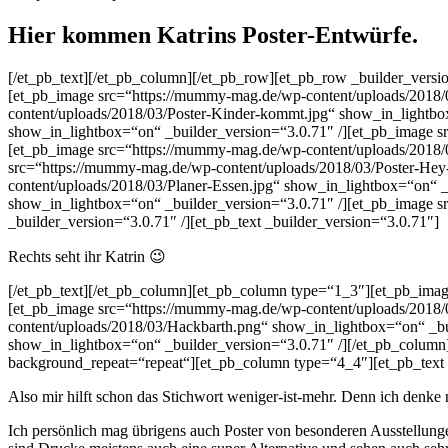
Hier kommen Katrins Poster-Entwürfe.
[/et_pb_text][/et_pb_column][/et_pb_row][et_pb_row _builder_versi
[et_pb_image src=“https://mummy-mag.de/wp-content/uploads/2018/0
content/uploads/2018/03/Poster-Kinder-kommt.jpg“ show_in_lightbo
show_in_lightbox=“on“ _builder_version=“3.0.71″ /][et_pb_image s
[et_pb_image src=“https://mummy-mag.de/wp-content/uploads/2018/0
src=“https://mummy-mag.de/wp-content/uploads/2018/03/Poster-He
content/uploads/2018/03/Planer-Essen.jpg“ show_in_lightbox=“on“ _
show_in_lightbox=“on“ _builder_version=“3.0.71″ /][et_pb_image 
_builder_version=“3.0.71″ /][et_pb_text _builder_version=“3.0.71″]
Rechts seht ihr Katrin 😉
[/et_pb_text][/et_pb_column][et_pb_column type=“1_3″][et_pb_imag
[et_pb_image src=“https://mummy-mag.de/wp-content/uploads/2018/
content/uploads/2018/03/Hackbarth.png“ show_in_lightbox=“on“ _bu
show_in_lightbox=“on“ _builder_version=“3.0.71″ /][/et_pb_column]
background_repeat=“repeat“][et_pb_column type=“4_4″][et_pb_text 
Also mir hilft schon das Stichwort weniger-ist-mehr. Denn ich denke
Ich persönlich mag übrigens auch Poster von besonderen Ausstellungen