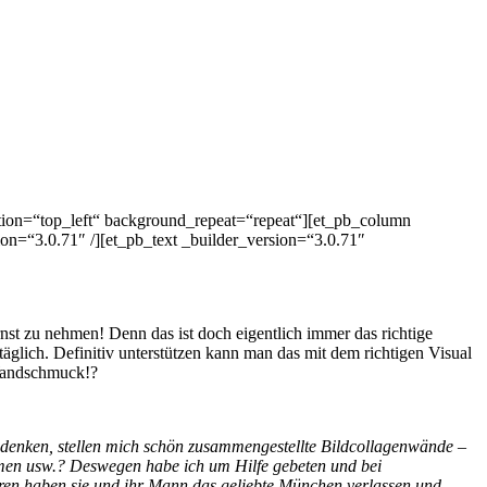
ition=“top_left“ background_repeat=“repeat“][et_pb_column
n=“3.0.71″ /][et_pb_text _builder_version=“3.0.71″
 ernst zu nehmen! Denn das ist doch eigentlich immer das richtige
täglich. Definitiv unterstützen kann man das mit dem richtigen Visual
 Wandschmuck!?
udenken, stellen mich schön zusammengestellte Bildcollagenwände –
men usw.? Deswegen habe ich um Hilfe gebeten und bei
ren haben sie und ihr Mann das geliebte München verlassen und