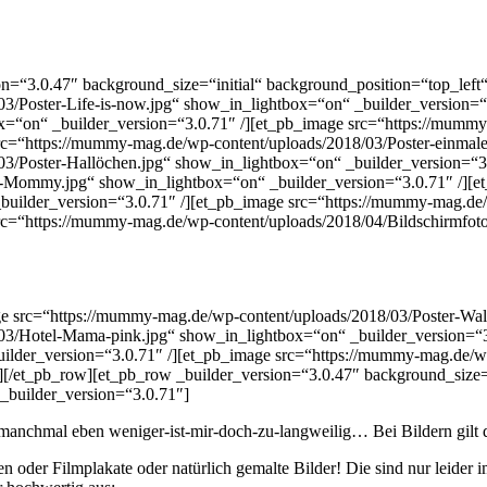
on=“3.0.47″ background_size=“initial“ background_position=“top_lef
3/Poster-Life-is-now.jpg“ show_in_lightbox=“on“ _builder_version=
x=“on“ _builder_version=“3.0.71″ /][et_pb_image src=“https://mumm
rc=“https://mummy-mag.de/wp-content/uploads/2018/03/Poster-einmalei
3/Poster-Hallöchen.jpg“ show_in_lightbox=“on“ _builder_version=“
y-Mommy.jpg“ show_in_lightbox=“on“ _builder_version=“3.0.71″ /][
builder_version=“3.0.71″ /][et_pb_image src=“https://mummy-mag.de/w
src=“https://mummy-mag.de/wp-content/uploads/2018/04/Bildschirmfo
e src=“https://mummy-mag.de/wp-content/uploads/2018/03/Poster-Wal
03/Hotel-Mama-pink.jpg“ show_in_lightbox=“on“ _builder_version=“
ilder_version=“3.0.71″ /][et_pb_image src=“https://mummy-mag.de/w
[/et_pb_row][et_pb_row _builder_version=“3.0.47″ background_size=“
_builder_version=“3.0.71″]
 manchmal eben weniger-ist-mir-doch-zu-langweilig… Bei Bildern gilt d
 oder Filmplakate oder natürlich gemalte Bilder! Die sind nur leider 