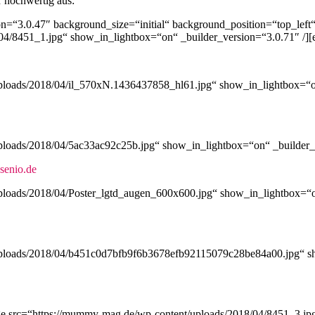
r hochwertig aus:
on=“3.0.47″ background_size=“initial“ background_position=“top_lef
4/8451_1.jpg“ show_in_lightbox=“on“ _builder_version=“3.0.71″ /][e
ploads/2018/04/il_570xN.1436437858_hl61.jpg“ show_in_lightbox=“on
loads/2018/04/5ac33ac92c25b.jpg“ show_in_lightbox=“on“ _builder_ve
senio.de
ploads/2018/04/Poster_lgtd_augen_600x600.jpg“ show_in_lightbox=“on
uploads/2018/04/b451c0d7bfb9f6b3678efb92115079c28be84a00.jpg“ sho
ge src=“https://mummy-mag.de/wp-content/uploads/2018/04/8451_3.jpg