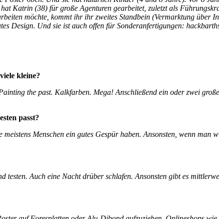
at Katrin (38) für große Agenturen gearbeitet, zuletzt als Führungskr
t arbeiten möchte, kommt ihr ihr zweites Standbein (Vermarktung über 
tes Design. Und sie ist auch offen für Sonderanfertigungen: hackbar
iele kleine?
Painting the past.
Kalkfarben. Mega!
Anschließend ein oder zwei gro
esten passt?
ie meistens Menschen ein gutes Gespür haben.
Ansonsten, wenn man wir
nd testen.
Auch eine Nacht drüber schlafen.
Ansonsten gibt es mittlerwe
Poster auf Foresplatten oder
Alu-Dibond aufzuziehen. Onlineshops wie 