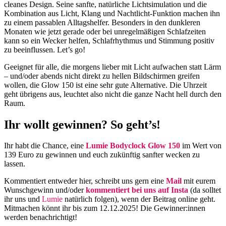
cleanes Design. Seine sanfte, natürliche Lichtsimulation und die
Kombination aus Licht, Klang und Nachtlicht-Funktion machen ihn
zu einem passablen Alltagshelfer. Besonders in den dunkleren
Monaten wie jetzt gerade oder bei unregelmäßigen Schlafzeiten
kann so ein Wecker helfen, Schlafrhythmus und Stimmung positiv
zu beeinflussen. Let’s go!
Geeignet für alle, die morgens lieber mit Licht aufwachen statt Lärm
– und/oder abends nicht direkt zu hellen Bildschirmen greifen
wollen, die Glow 150 ist eine sehr gute Alternative. Die Uhrzeit
geht übrigens aus, leuchtet also nicht die ganze Nacht hell durch den
Raum.
Ihr wollt gewinnen? So geht’s!
Ihr habt die Chance, eine
Lumie Bodyclock Glow 150
im Wert von
139 Euro zu gewinnen und euch zukünftig sanfter wecken zu
lassen.
Kommentiert entweder hier, schreibt uns gern eine
Mail
mit eurem
Wunschgewinn und/oder
kommentiert bei uns auf Insta
(da solltet
ihr uns und
Lumie
natürlich folgen), wenn der Beitrag online geht.
Mitmachen könnt ihr bis zum 12.12.2025! Die Gewinner:innen
werden benachrichtigt!