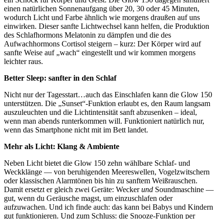
einen natürlichen Sonnenaufgang über 20, 30 oder 45 Minuten,
wodurch Licht und Farbe ähnlich wie morgens draußen auf uns
einwirken. Dieser sanfte Lichtwechsel kann helfen, die Produktion
des Schlafhormons Melatonin zu dämpfen und die des
Aufwachhormons Cortisol steigern – kurz: Der Körper wird auf
sanfte Weise auf „wach“ eingestellt und wir kommen morgens
leichter raus.
Better Sleep: sanfter in den Schlaf
Nicht nur der Tagesstart…auch das Einschlafen kann die Glow 150
unterstützen. Die „Sunset“-Funktion erlaubt es, den Raum langsam
auszuleuchten und die Lichtintensität sanft abzusenken – ideal,
wenn man abends runterkommen will. Funktioniert natürlich nur,
wenn das Smartphone nicht mit im Bett landet.
Mehr als Licht: Klang & Ambiente
Neben Licht bietet die Glow 150 zehn wählbare Schlaf- und
Weckklänge — von beruhigenden Meereswellen, Vogelzwitschern
oder klassischen Alarmtönen bis hin zu sanftem Weißrauschen.
Damit ersetzt er gleich zwei Geräte: Wecker
und
Soundmaschine —
gut, wenn du Geräusche magst, um einzuschlafen oder
aufzuwachen. Und ich finde auch: das kann bei Babys und Kindern
gut funktionieren. Und zum Schluss: die Snooze-Funktion per