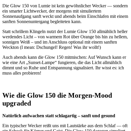
Die Glow 150 von Lumie ist kein gewöhnlicher Wecker — sondern
ein smarter Lichtwecker, der morgens mit simuliertem
Sonnenaufgang sanft weckt und abends beim Einschlafen mit einem
sanften Sonnenuntergang begleiteten kann.
Statt schrillem Klingeln nutzt der Lumie Glow 150 allmählich heller
werdendes Licht – von warmem Rot über Orange bis hin zu hellem,
sonnigen Weiß – und im Anschluss optional mit einem sanften
Weckton (I mean: Dschungel! Regen! Was ihr wollt!)
Auch abends kann die Glow 150 mitmischen: Auf Wunsch kann er
wie eine Art „Sunset-Lampe“ fungieren, die das Licht allmählich
dimmt und so Ruhe und Entspannung signalisiert. Ihr wisst es: ich
muss alles probieren!
Wie die Glow 150 die Morgen-Mood
upgraded
Natürlich aufwachen statt schlagartig – sanft und gesund
Ein typischer Wecker reißt uns mit Lautstärke aus dem Schlaf — oft
ein Schock für Körper und Geist. Die Glow 150 dagegen simuliert