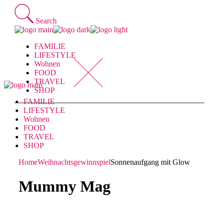
Skip
to
Search
the
content
FAMILIE
LIFESTYLE
Wohnen
FOOD
TRAVEL
SHOP
FAMILIE
LIFESTYLE
Wohnen
FOOD
TRAVEL
SHOP
Home
Weihnachtsgewinnspiel
Sonnenaufgang mit Glow
Mummy Mag