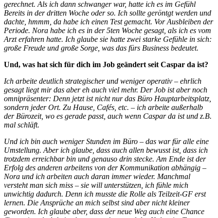
gerechnet. Als ich dann schwanger war, hatte ich es im Gefühl
Bereits in der dritten Woche oder so. Ich sollte geröntgt werden und
dachte, hmmm, da habe ich einen Test gemacht. Vor Ausbleiben der
Periode. Nora habe ich es in der 5ten Woche gesagt, als ich es vom
Arzt erfahren hatte. Ich glaube sie hatte zwei starke Gefühle in sich:
große Freude und große Sorge, was das fürs Business bedeutet.
Und, was hat sich für dich im Job geändert seit Caspar da ist?
Ich arbeite deutlich strategischer und weniger operativ – ehrlich
gesagt liegt mir das aber eh auch viel mehr. Der Job ist aber noch
omnipräsenter: Denn jetzt ist nicht nur das Büro Hauptarbeitsplatz,
sondern jeder Ort. Zu Hause, Cafés, etc. – ich arbeite außerhalb
der Bürozeit, wo es gerade passt, auch wenn Caspar da ist und z.B.
mal schläft.
Und ich bin auch weniger Stunden im Büro – das war für alle eine
Umstellung. Aber ich glaube, dass auch allen bewusst ist, dass ich
trotzdem erreichbar bin und genauso drin stecke. Am Ende ist der
Erfolg des anderen arbeitens von der Kommunikation abhängig –
Nora und ich arbeiten auch daran immer wieder. Manchmal
versteht man sich miss – sie will unterstützen, ich fühle mich
unwichtig dadurch. Denn ich musste die Rolle als Teilzeit-GF erst
lernen. Die Ansprüche an mich selbst sind aber nicht kleiner
geworden. Ich glaube aber, dass der neue Weg auch eine Chance