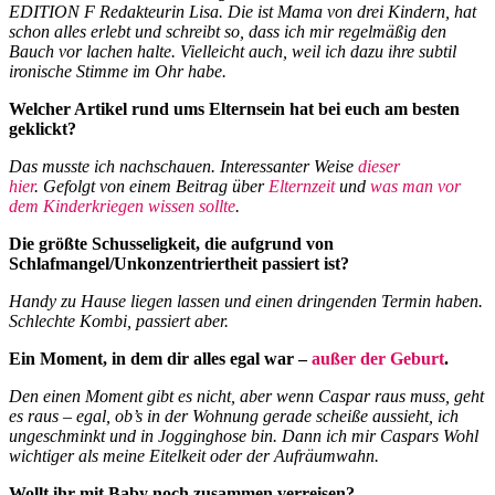
EDITION F Redakteurin Lisa. Die ist Mama von drei Kindern, hat
schon alles erlebt und schreibt so, dass ich mir regelmäßig den
Bauch vor lachen halte. Vielleicht auch, weil ich dazu ihre subtil
ironische Stimme im Ohr habe.
Welcher Artikel rund ums Elternsein hat bei euch am besten
geklickt?
Das musste ich nachschauen. Interessanter Weise
dieser
hier
. Gefolgt von einem Beitrag über
Elternzeit
und
was man vor
dem Kinderkriegen wissen sollte
.
Die größte Schusseligkeit, die aufgrund von
Schlafmangel/Unkonzentriertheit passiert ist?
Handy zu Hause liegen lassen und einen dringenden Termin haben.
Schlechte Kombi, passiert aber.
Ein Moment, in dem dir alles egal war –
außer der Geburt
.
Den einen Moment gibt es nicht, aber wenn Caspar raus muss, geht
es raus – egal, ob’s in der Wohnung gerade scheiße aussieht, ich
ungeschminkt und in Jogginghose bin. Dann ich mir Caspars Wohl
wichtiger als meine Eitelkeit oder der Aufräumwahn.
Wollt ihr mit Baby noch zusammen verreisen?