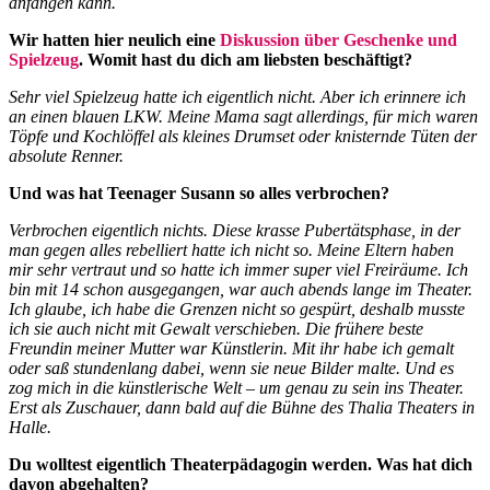
anfangen kann.
Wir hatten hier neulich eine
Diskussion über Geschenke und
Spielzeug
. Womit hast du dich am liebsten beschäftigt?
Sehr viel Spielzeug hatte ich eigentlich nicht. Aber ich erinnere ich
an einen blauen LKW. Meine Mama sagt allerdings, für mich waren
Töpfe und Kochlöffel als kleines Drumset oder knisternde Tüten der
absolute Renner.
Und was hat Teenager Susann so alles verbrochen?
Verbrochen eigentlich nichts. Diese krasse Pubertätsphase, in der
man gegen alles rebelliert hatte ich nicht so. Meine Eltern haben
mir sehr vertraut und so hatte ich immer super viel Freiräume. Ich
bin mit 14 schon ausgegangen, war auch abends lange im Theater.
Ich glaube, ich habe die Grenzen nicht so gespürt, deshalb musste
ich sie auch nicht mit Gewalt verschieben. Die frühere beste
Freundin meiner Mutter war Künstlerin. Mit ihr habe ich gemalt
oder saß stundenlang dabei, wenn sie neue Bilder malte. Und es
zog mich in die künstlerische Welt – um genau zu sein ins Theater.
Erst als Zuschauer, dann bald auf die Bühne des Thalia Theaters in
Halle.
Du wolltest eigentlich Theaterpädagogin werden. Was hat dich
davon abgehalten?