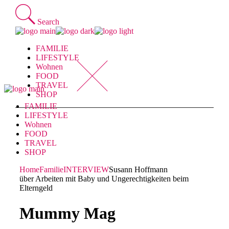
Skip
to
Search
the
content
FAMILIE
LIFESTYLE
Wohnen
FOOD
TRAVEL
SHOP
FAMILIE
LIFESTYLE
Wohnen
FOOD
TRAVEL
SHOP
Home
Familie
INTERVIEW
Susann Hoffmann
über Arbeiten mit Baby und Ungerechtigkeiten beim
Elterngeld
Mummy Mag