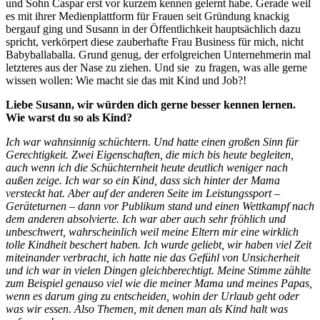
und Sohn Caspar erst vor kurzem kennen gelernt habe. Gerade weil
es mit ihrer Medienplattform für Frauen seit Gründung knackig
bergauf ging und Susann in der Öffentlichkeit hauptsächlich dazu
spricht, verkörpert diese zauberhafte Frau Business für mich, nicht
Babyballaballa. Grund genug, der erfolgreichen Unternehmerin mal
letzteres aus der Nase zu ziehen. Und sie zu fragen, was alle gerne
wissen wollen: Wie macht sie das mit Kind und Job?!
Liebe Susann, wir würden dich gerne besser kennen lernen.
Wie warst du so als Kind?
Ich war wahnsinnig schüchtern. Und hatte einen großen Sinn für
Gerechtigkeit. Zwei Eigenschaften, die mich bis heute begleiten,
auch wenn ich die Schüchternheit heute deutlich weniger nach
außen zeige.
Ich war so ein Kind, dass sich hinter der Mama
versteckt hat. Aber auf der anderen Seite im Leistungssport –
Geräteturnen – dann vor Publikum stand und einen Wettkampf nach
dem anderen absolvierte. Ich war aber auch sehr fröhlich und
unbeschwert, wahrscheinlich weil meine Eltern mir eine wirklich
tolle Kindheit beschert haben. Ich wurde geliebt, wir haben viel Zeit
miteinander verbracht, ich hatte nie das Gefühl von Unsicherheit
und ich war in vielen Dingen gleichberechtigt. Meine Stimme zählte
zum Beispiel genauso viel wie die meiner Mama und meines Papas,
wenn es darum ging zu entscheiden, wohin der Urlaub geht oder
was wir essen. Also Themen, mit denen man als Kind halt was