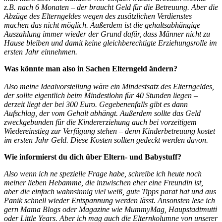
z.B. nach 6 Monaten – der braucht Geld für die Betreuung. Aber die
Abzüge des Elterngeldes wegen des zusätzlichen Verdienstes
machen das nicht möglich. Außerdem ist die gehaltsabhängige
Auszahlung immer wieder der Grund dafür, dass Männer nicht zu
Hause bleiben und damit keine gleichberechtigte Erziehungsrolle im
ersten Jahr einnehmen.
Was könnte man also in Sachen Elterngeld ändern?
Also meine Idealvorstellung wäre ein Mindestsatz des Elterngeldes,
der sollte eigentlich beim Mindestlohn für 40 Stunden liegen –
derzeit liegt der bei 300 Euro. Gegebenenfalls gibt es dann
Aufschlag, der vom Gehalt abhängt. Außerdem sollte das Geld
zweckgebunden für die Kindererziehung auch bei vorzeitigem
Wiedereinstieg zur Verfügung stehen – denn Kinderbetreuung kostet
im ersten Jahr Geld. Diese Kosten sollten gedeckt werden davon.
Wie informierst du dich über Eltern- und Babystuff?
Also wenn ich ne spezielle Frage habe, schreibe ich heute noch
meiner lieben Hebamme, die inzwischen eher eine Freundin ist,
aber die einfach wahnsinnig viel weiß, gute Tipps parat hat und aus
Panik schnell wieder Entspannung werden lässt. Ansonsten lese ich
gern Mama Blogs oder Magazine wie MummyMag, Haupstadtmutti
oder Little Years. Aber ich mag auch die Elternkolumne von unserer