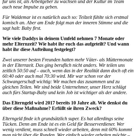
für uns ist, als Arbeitgeber zu wachsen und der Kultur im Team
auch neue Impulse zu geben.
Für Waldemar ist es natürlich auch so: Teilzeit fühlte sich erstmal
komisch an. Aber am Ende folgt man der inneren Stimme und die
sagt halt: Baby first.
Wie viele Daddys in deinem Umfeld nehmen 7 Monate oder
mehr Elternzeit? Wie habt ihr euch das aufgeteilt? Und wann
habt ihr diese Aufteilung festgelegt?
Zwei unserer besten Freunden hatten mehr Väter- als Müttermonate
in der Elternzeit. Das ging beruflich nicht anders. Wir teilen uns
zeitlich 50:50 auf – auch, wenn das in der Realität dann doch oft ein
60:40 oder auch mal 70:30 wird. Mir war schon vor der
Schwangerschaft wichtig: Wir machen das zusammen und zu
gleichen Teilen. Wir sind beide Unternehmer, unser Herz schlägt
auch fürs Startup-Baby und kein Job ist wichtiger als der andere.
Das Elterngeld wird 2017 bereits 10 Jahre alt. Wie denkst du
über diese Maßnahme? Erfüllt sie ihren Zweck?
Elterngeld finde ich grundsätzlich super. Es hat allerdings seine
Tücken. Denn am Ende ist es ein Geld für Besserverdiener. Wer
wenig verdient, muss schnell wieder arbeiten, denn mit 60% kommt
man nicht über die Runden. Wer einfach wieder arbeiten möchte –