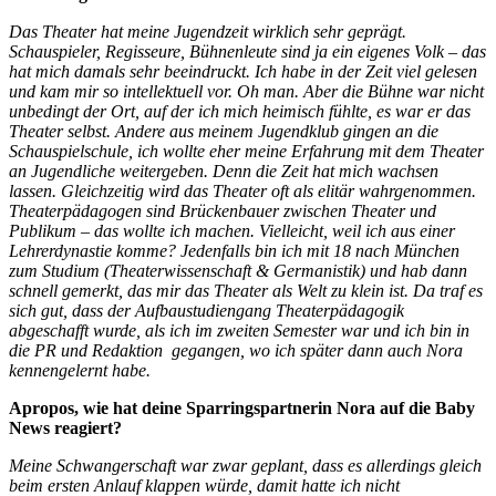
Das Theater hat meine Jugendzeit wirklich sehr geprägt.
Schauspieler, Regisseure, Bühnenleute sind ja ein eigenes Volk – das
hat mich damals sehr beeindruckt. Ich habe in der Zeit viel gelesen
und kam mir so intellektuell vor. Oh man. Aber die Bühne war nicht
unbedingt der Ort, auf der ich mich heimisch fühlte, es war er das
Theater selbst. Andere aus meinem Jugendklub gingen an die
Schauspielschule, ich wollte eher meine Erfahrung mit dem Theater
an Jugendliche weitergeben. Denn die Zeit hat mich wachsen
lassen. Gleichzeitig wird das Theater oft als elitär wahrgenommen.
Theaterpädagogen sind Brückenbauer zwischen Theater und
Publikum – das wollte ich machen. Vielleicht, weil ich aus einer
Lehrerdynastie komme? Jedenfalls bin ich mit 18 nach München
zum Studium (Theaterwissenschaft & Germanistik) und hab dann
schnell gemerkt, das mir das Theater als Welt zu klein ist. Da traf es
sich gut, dass der Aufbaustudiengang Theaterpädagogik
abgeschafft wurde, als ich im zweiten Semester war und ich bin in
die PR und Redaktion gegangen, wo ich später dann auch Nora
kennengelernt habe.
Apropos, wie hat deine Sparringspartnerin Nora auf die Baby
News reagiert?
Meine Schwangerschaft war zwar geplant, dass es allerdings gleich
beim ersten Anlauf klappen würde, damit hatte ich nicht