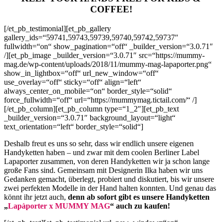
COFFEE!
[/et_pb_testimonial][et_pb_gallery
gallery_ids=“59741,59743,59739,59740,59742,59737″
fullwidth=“on“ show_pagination=“off“ _builder_version=“3.0.71″
/][et_pb_image _builder_version=“3.0.71″ src=“https://mummy-
mag.de/wp-content/uploads/2018/11/mummy-mag-lapaporter.png“
show_in_lightbox=“off“ url_new_window=“off“
use_overlay=“off“ sticky=“off“ align=“left“
always_center_on_mobile=“on“ border_style=“solid“
force_fullwidth=“off“ url=“https://mummymag.tictail.com/“ /]
[/et_pb_column][et_pb_column type=“1_2″][et_pb_text
_builder_version=“3.0.71″ background_layout=“light“
text_orientation=“left“ border_style=“solid“]
Deshalb freut es uns so sehr, dass wir endlich unsere eigenen
Handyketten haben – und zwar mit dem coolen Berliner Label
Lapaporter zusammen, von deren Handyketten wir ja schon lange
große Fans sind. Gemeinsam mit Designerin Ilka haben wir uns
Gedanken gemacht, überlegt, probiert und diskutiert, bis wir unsere
zwei perfekten Modelle in der Hand halten konnten. Und genau das
könnt ihr jetzt auch,
denn ab sofort gibt es unsere Handyketten
„
Lapàporter x MUMMY MAG
“ auch zu kaufen!