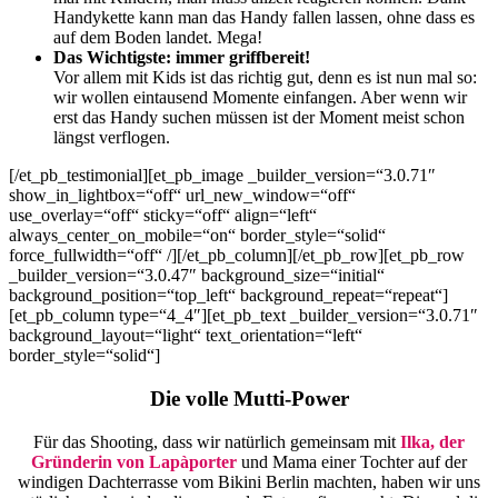
Handykette kann man das Handy fallen lassen, ohne dass es
auf dem Boden landet. Mega!
Das Wichtigste: immer griffbereit!
Vor allem mit Kids ist das richtig gut, denn es ist nun mal so:
wir wollen eintausend Momente einfangen. Aber wenn wir
erst das Handy suchen müssen ist der Moment meist schon
längst verflogen.
[/et_pb_testimonial][et_pb_image _builder_version=“3.0.71″
show_in_lightbox=“off“ url_new_window=“off“
use_overlay=“off“ sticky=“off“ align=“left“
always_center_on_mobile=“on“ border_style=“solid“
force_fullwidth=“off“ /][/et_pb_column][/et_pb_row][et_pb_row
_builder_version=“3.0.47″ background_size=“initial“
background_position=“top_left“ background_repeat=“repeat“]
[et_pb_column type=“4_4″][et_pb_text _builder_version=“3.0.71″
background_layout=“light“ text_orientation=“left“
border_style=“solid“]
Die volle Mutti-Power
Für das Shooting, dass wir natürlich gemeinsam mit
Ilka, der
Gründerin von Lapàporter
und Mama einer Tochter auf der
windigen Dachterrasse vom Bikini Berlin machten, haben wir uns