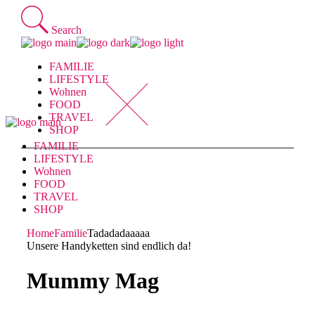
Skip
to
Search
the
content
FAMILIE
LIFESTYLE
Wohnen
FOOD
TRAVEL
SHOP
FAMILIE
LIFESTYLE
Wohnen
FOOD
TRAVEL
SHOP
Home
Familie
Tadadadaaaaa
Unsere Handyketten sind endlich da!
Mummy Mag