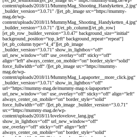
[/et_pb_testimonial][et_pb_image src=“https://mummy-mag.de/wp-
content/uploads/2018/11/MummyMag_Shooting_Handyketten_2.jpg
_builder_version=“3.0.71″ /][et_pb_image src=“https://mummy-
mag.de/wp-
content/uploads/2018/11/MummyMag_Shooting_Handyketten_4.jpg
_builder_version=“3.0.71″ /][/et_pb_column][/et_pb_row]
[et_pb_row _builder_version=“3.0.47″ background_size=“initial“
background_position=“top_left“ background_repeat=“repeat“]
[et_pb_column type=“4_4″][et_pb_image
_builder_version=“3.0.71″ show_in_lightbox=“off“
url_new_window=“off“ use_overlay=“off“ sticky=“off“
align=“left“ always_center_on_mobile=“on“ border_style=“solid“
force_fullwidth=“off“ /][et_pb_image src=“https://mummy-
mag.de/wp-
content/uploads/2018/11/MummyMag_Lapaporter__more_click.jpg“
_builder_version=“3.0.71″ show_in_lightbox=“off“
url=“https://mummy-mag.de/mummy-mag-x-lapaporter/“
url_new_window=“on“ use_overlay=“off“ sticky=“off“ align=“left“
always_center_on_mobile=“on“ border_style=“solid“
force_fullwidth=“off“ /][et_pb_image _builder_version=“3.0.71″
src=“https://mummy-mag.de/wp-
content/uploads/2018/11/lovelovelove_lang.jpg“
show_in_lightbox=“off“ url_new_window=“off“
use_overlay=“off“ sticky=“off“ align=“left“
always_center_on_mobile=“on“ border_style=“solid“