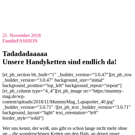
21. November 2018
Familie
FASHION
Tadadadaaaaa
Unsere Handyketten sind endlich da!
[et_pb_section bb_built=“1″ _builder_version=“3.0.47″][et_pb_row
_builder_version=“3.0.47″ background_size=“initial“
background_position=“top_left“ background_repeat=“repeat“]
[et_pb_column type=“4_4″][et_pb_image src=“https://mummy-
mag.de/wp-
content/uploads/2018/11/MummyMag_Lapaporter_40.jpg“
_builder_version=“3.0.71″ /][et_pb_text _builder_version=“3.0.71″
background_layout=“light“ text_orientation=“left“
border_style=“solid“]
Wer uns kennt, der weiß, uns gibt es schon lange nicht mehr ohne
sie – die wunderschönen Ketten um den Hals, an denen unser