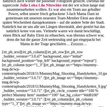
natürlich auch wieder die passende Fotografin gesucht. Diesmal die
supercoole
Julia Luka Lila Nitzschke
mit der wir schon lange mal
zusammenarbeiten wollten. Es war also ein Team aus geballter
Power, selbst unsere frisch gebackene 3-fach Mama Dani ist
gemeinsam mit unserem neuesten Team-Member Eleni aus dem
späten Wochenbett dazugekommen – auf die andere Seite der Stadt.
Natürlich hat sie uns alle um Längen überstrahlt, aber gestört hat das
natürlich keine von uns. Vielmehr waren wir damit beschäftigt,
einen Blick auf Baby Eleni zu erhaschen, was überaus schwer war,
denn die hat die ganze Zeit seelenruhig und gut eingepackt bei
Mama in der Trage geschlafen… Zzzzzzz…
[/et_pb_text][/et_pb_column][/et_pb_row][et_pb_row
_builder_version=“3.0.47″ background_size=“initial“
background_position=“top_left“ background_repeat=“repeat“]
[et_pb_column type=“1_3″][et_pb_image src=“https://mummy-
mag.de/wp-
content/uploads/2018/11/MummyMag_Shooting_Handyketten_10.jp
_builder_version=“3.0.71″ /][et_pb_image src=“https://mummy-
mag.de/wp-
content/uploads/2018/11/MummyMag_Shooting_Handyketten_9.jpg
_builder_version=“3.0.71″ /][et_pb_circle_counter title=“100 %
perfect Mummy Item“ number=“100″ bar_bg_color=“#dd8100″
_builder_version=“3.0.71″ /][/et_pb_column][et_pb_column
type=“1_3″][et_pb_image src=“https://mummy-mag.de/wp-