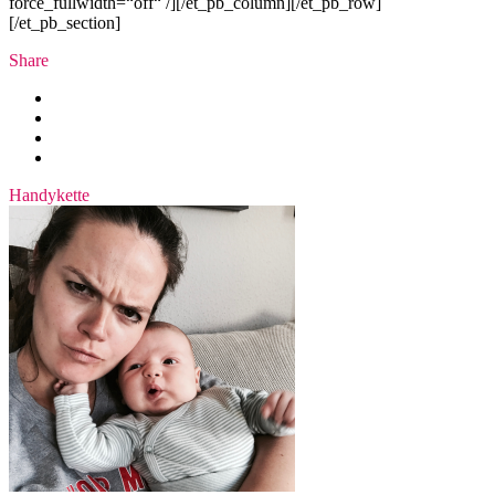
force_fullwidth=“off“ /][/et_pb_column][/et_pb_row]
[/et_pb_section]
Share
Handykette