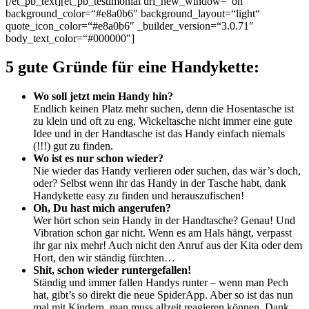
[/et_pb_text][et_pb_testimonial url_new_window=“on“
background_color=“#e8a0b6″ background_layout=“light“
quote_icon_color=“#e8a0b6″ _builder_version=“3.0.71″
body_text_color=“#000000″]
5 gute Gründe für eine Handykette:
Wo soll jetzt mein Handy hin?
Endlich keinen Platz mehr suchen, denn die Hosentasche ist
zu klein und oft zu eng, Wickeltasche nicht immer eine gute
Idee und in der Handtasche ist das Handy einfach niemals
(!!!) gut zu finden.
Wo ist es nur schon wieder?
Nie wieder das Handy verlieren oder suchen, das wär’s doch,
oder? Selbst wenn ihr das Handy in der Tasche habt, dank
Handykette easy zu finden und herauszufischen!
Oh, Du hast mich angerufen?
Wer hört schon sein Handy in der Handtasche? Genau! Und
Vibration schon gar nicht. Wenn es am Hals hängt, verpasst
ihr gar nix mehr! Auch nicht den Anruf aus der Kita oder dem
Hort, den wir ständig fürchten…
Shit, schon wieder
runtergefallen!
Ständig und immer fallen Handys runter – wenn man Pech
hat, gibt’s so direkt die neue SpiderApp. Aber so ist das nun
mal mit Kindern, man muss allzeit reagieren können. Dank