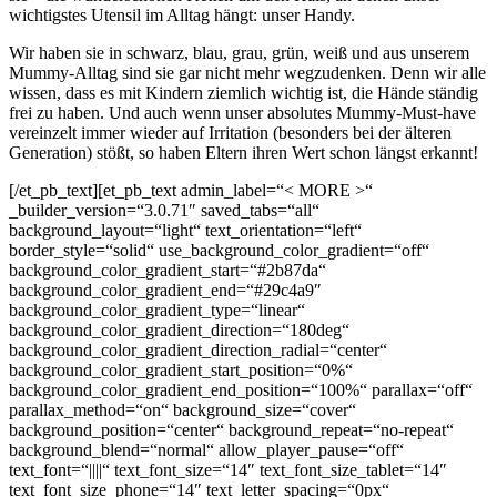
wichtigstes Utensil im Alltag hängt: unser Handy.
Wir haben sie in schwarz, blau, grau, grün, weiß und aus unserem
Mummy-Alltag sind sie gar nicht mehr wegzudenken. Denn wir alle
wissen, dass es mit Kindern ziemlich wichtig ist, die Hände ständig
frei zu haben. Und auch wenn unser absolutes Mummy-Must-have
vereinzelt immer wieder auf Irritation (besonders bei der älteren
Generation) stößt, so haben Eltern ihren Wert schon längst erkannt!
[/et_pb_text][et_pb_text admin_label=“< MORE >“
_builder_version=“3.0.71″ saved_tabs=“all“
background_layout=“light“ text_orientation=“left“
border_style=“solid“ use_background_color_gradient=“off“
background_color_gradient_start=“#2b87da“
background_color_gradient_end=“#29c4a9″
background_color_gradient_type=“linear“
background_color_gradient_direction=“180deg“
background_color_gradient_direction_radial=“center“
background_color_gradient_start_position=“0%“
background_color_gradient_end_position=“100%“ parallax=“off“
parallax_method=“on“ background_size=“cover“
background_position=“center“ background_repeat=“no-repeat“
background_blend=“normal“ allow_player_pause=“off“
text_font=“||||“ text_font_size=“14″ text_font_size_tablet=“14″
text_font_size_phone=“14″ text_letter_spacing=“0px“