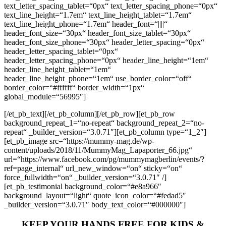
text_letter_spacing_tablet=“0px“ text_letter_spacing_phone=“0px“
text_line_height=“1.7em“ text_line_height_tablet=“1.7em“
text_line_height_phone=“1.7em“ header_font=“||||“
header_font_size=“30px“ header_font_size_tablet=“30px“
header_font_size_phone=“30px“ header_letter_spacing=“0px“
header_letter_spacing_tablet=“0px“
header_letter_spacing_phone=“0px“ header_line_height=“1em“
header_line_height_tablet=“1em“
header_line_height_phone=“1em“ use_border_color=“off“
border_color=“#ffffff“ border_width=“1px“
global_module=“56995″]
[/et_pb_text][/et_pb_column][/et_pb_row][et_pb_row
background_repeat_1=“no-repeat“ background_repeat_2=“no-
repeat“ _builder_version=“3.0.71″][et_pb_column type=“1_2″]
[et_pb_image src=“https://mummy-mag.de/wp-
content/uploads/2018/11/MummyMag_Lapaporter_66.jpg“
url=“https://www.facebook.com/pg/mummymagberlin/events/?
ref=page_internal“ url_new_window=“on“ sticky=“on“
force_fullwidth=“on“ _builder_version=“3.0.71″ /]
[et_pb_testimonial background_color=“#e8a966″
background_layout=“light“ quote_icon_color=“#fedad5″
_builder_version=“3.0.71″ body_text_color=“#000000″]
KEEP YOUR HANDS FREE FOR KIDS &