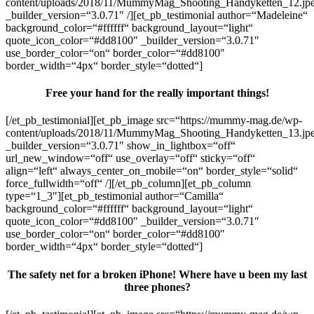
content/uploads/2018/11/MummyMag_Shooting_Handyketten_12.jp
_builder_version=“3.0.71″ /][et_pb_testimonial author=“Madeleine“
background_color=“#ffffff“ background_layout=“light“
quote_icon_color=“#dd8100″ _builder_version=“3.0.71″
use_border_color=“on“ border_color=“#dd8100″
border_width=“4px“ border_style=“dotted“]
Free your hand for the really important things!
[/et_pb_testimonial][et_pb_image src=“https://mummy-mag.de/wp-
content/uploads/2018/11/MummyMag_Shooting_Handyketten_13.jp
_builder_version=“3.0.71″ show_in_lightbox=“off“
url_new_window=“off“ use_overlay=“off“ sticky=“off“
align=“left“ always_center_on_mobile=“on“ border_style=“solid“
force_fullwidth=“off“ /][/et_pb_column][et_pb_column
type=“1_3″][et_pb_testimonial author=“Camilla“
background_color=“#ffffff“ background_layout=“light“
quote_icon_color=“#dd8100″ _builder_version=“3.0.71″
use_border_color=“on“ border_color=“#dd8100″
border_width=“4px“ border_style=“dotted“]
The safety net for a broken iPhone! Where have u been my last
three phones?