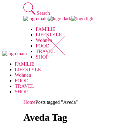
Skip
to
Search
the
content
FAMILIE
LIFESTYLE
Wohnen
FOOD
TRAVEL
SHOP
FAMILIE
LIFESTYLE
Wohnen
FOOD
TRAVEL
SHOP
Home
Posts tagged "Aveda"
Aveda Tag