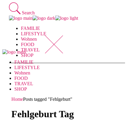
Skip
to
Search
the
content
FAMILIE
LIFESTYLE
Wohnen
FOOD
TRAVEL
SHOP
FAMILIE
LIFESTYLE
Wohnen
FOOD
TRAVEL
SHOP
Home
Posts tagged "Fehlgeburt"
Fehlgeburt Tag