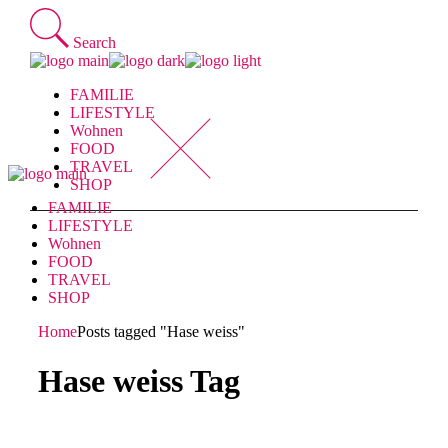
Skip
to
Search
the
content
FAMILIE
LIFESTYLE
Wohnen
FOOD
TRAVEL
SHOP
FAMILIE
LIFESTYLE
Wohnen
FOOD
TRAVEL
SHOP
Home
Posts tagged "Hase weiss"
Hase weiss Tag