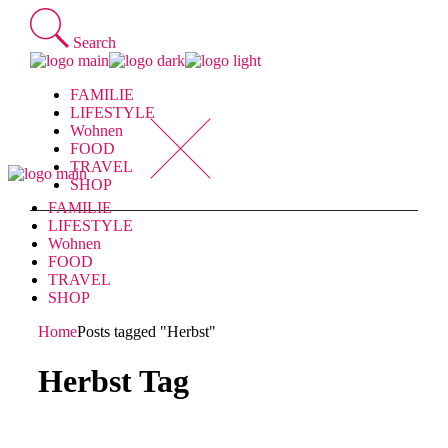
Skip
to
Search
the
content
FAMILIE
LIFESTYLE
Wohnen
FOOD
TRAVEL
SHOP
FAMILIE
LIFESTYLE
Wohnen
FOOD
TRAVEL
SHOP
Home
Posts tagged "Herbst"
Herbst Tag