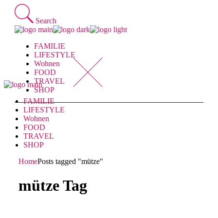
Skip
to
Search
the
content
FAMILIE
LIFESTYLE
Wohnen
FOOD
TRAVEL
SHOP
FAMILIE
LIFESTYLE
Wohnen
FOOD
TRAVEL
SHOP
Home
Posts tagged "mütze"
mütze Tag