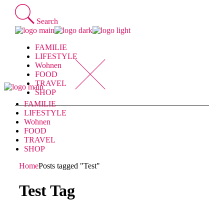
Skip
to
Search
the
content
FAMILIE
LIFESTYLE
Wohnen
FOOD
TRAVEL
SHOP
FAMILIE
LIFESTYLE
Wohnen
FOOD
TRAVEL
SHOP
Home
Posts tagged "Test"
Test Tag