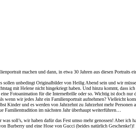
ilienportrait machen und dann, in etwa 30 Jahren aus diesen Portraits 
es sollen unbedingt Originalbilder von Heilig Abend sein und wir müss
chtstag mit Helene nicht hingekriegt haben. Und hinzu kommt, dass ich 
eine Fotoanimation für die Internetbrille oder so. Wichtig ist doch n
als wenn wir jedes Jahr ein Familienportrait aufnehmen? Vielleicht kom
bst Kinder und es werden von Jahrzehnt zu Jahrzehnt mehr Personen au
eue Familientradition im nächsten Jahr überhaupt weiterführen…
ber was soll’s, wir haben dafür das Fest umso mehr genossen! Aber ich
von Burberry und eine Hose von Gucci (beides natürlich Geschenke!)