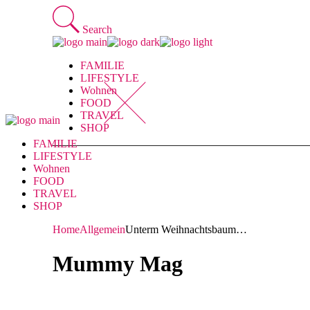
Skip
to
Search
the
content
FAMILIE
LIFESTYLE
Wohnen
FOOD
TRAVEL
SHOP
FAMILIE
LIFESTYLE
Wohnen
FOOD
TRAVEL
SHOP
Home
Allgemein
Unterm Weihnachtsbaum…
Mummy Mag