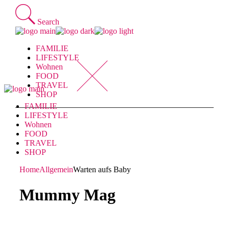
Skip
to
Search
the
content
FAMILIE
LIFESTYLE
Wohnen
FOOD
TRAVEL
SHOP
FAMILIE
LIFESTYLE
Wohnen
FOOD
TRAVEL
SHOP
Home
Allgemein
Warten aufs Baby
Mummy Mag