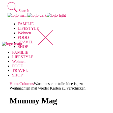
Skip
to
Search
the
content
FAMILIE
LIFESTYLE
Wohnen
FOOD
TRAVEL
SHOP
FAMILIE
LIFESTYLE
Wohnen
FOOD
TRAVEL
SHOP
Home
Columns
Warum es eine tolle Idee ist, zu
Weihnachten mal wieder Karten zu verschicken
Mummy Mag