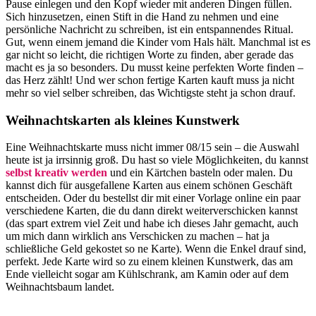
Pause einlegen und den Kopf wieder mit anderen Dingen füllen.
Sich hinzusetzen, einen Stift in die Hand zu nehmen und eine
persönliche Nachricht zu schreiben, ist ein entspannendes Ritual.
Gut, wenn einem jemand die Kinder vom Hals hält. Manchmal ist es
gar nicht so leicht, die richtigen Worte zu finden, aber gerade das
macht es ja so besonders. Du musst keine perfekten Worte finden –
das Herz zählt! Und wer schon fertige Karten kauft muss ja nicht
mehr so viel selber schreiben, das Wichtigste steht ja schon drauf.
Weihnachtskarten als kleines Kunstwerk
Eine Weihnachtskarte muss nicht immer 08/15 sein – die Auswahl
heute ist ja irrsinnig groß. Du hast so viele Möglichkeiten, du kannst
selbst kreativ werden
und ein Kärtchen basteln oder malen. Du
kannst dich für ausgefallene Karten aus einem schönen Geschäft
entscheiden. Oder du bestellst dir mit einer Vorlage online ein paar
verschiedene Karten, die du dann direkt weiterverschicken kannst
(das spart extrem viel Zeit und habe ich dieses Jahr gemacht, auch
um mich dann wirklich ans Verschicken zu machen – hat ja
schließliche Geld gekostet so ne Karte). Wenn die Enkel drauf sind,
perfekt. Jede Karte wird so zu einem kleinen Kunstwerk, das am
Ende vielleicht sogar am Kühlschrank, am Kamin oder auf dem
Weihnachtsbaum landet.