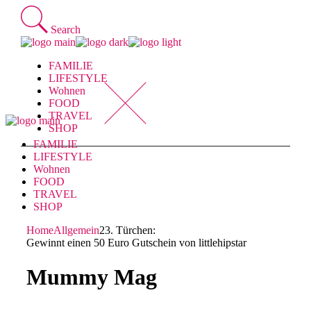
Skip
to
Search
the
content
FAMILIE
LIFESTYLE
Wohnen
FOOD
TRAVEL
SHOP
FAMILIE
LIFESTYLE
Wohnen
FOOD
TRAVEL
SHOP
Home
Allgemein
23. Türchen:
Gewinnt einen 50 Euro Gutschein von littlehipstar
Mummy Mag