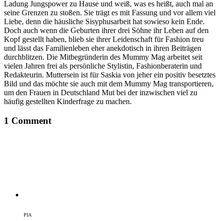
Ladung Jungspower zu Hause und weiß, was es heißt, auch mal an
seine Grenzen zu stoßen. Sie trägt es mit Fassung und vor allem viel
Liebe, denn die häusliche Si­sy­phus­ar­beit hat sowieso kein Ende.
Doch auch wenn die Geburten ihrer drei Söhne ihr Leben auf den
Kopf gestellt haben, blieb sie ihrer Leidenschaft für Fashion treu
und lässt das Familienleben eher anekdotisch in ihren Beiträgen
durchblitzen. Die Mitbegründerin des Mummy Mag arbeitet seit
vielen Jahren frei als persönliche Stylistin, Fashionberaterin und
Redakteurin. Muttersein ist für Saskia von jeher ein positiv besetztes
Bild und das möchte sie auch mit dem Mummy Mag transportieren,
um den Frauen in Deutschland Mut bei der inzwischen viel zu
häufig gestellten Kinderfrage zu machen.
1 Comment
PIA