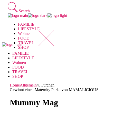
Skip
to
Search
the
content
FAMILIE
LIFESTYLE
Wohnen
FOOD
TRAVEL
SHOP
FAMILIE
LIFESTYLE
Wohnen
FOOD
TRAVEL
SHOP
Home
Allgemein
4. Türchen
Gewinnt einen Maternity Parka von MAMALICIOUS
Mummy Mag