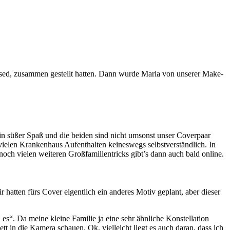
sed, zusammen gestellt hatten. Dann wurde Maria von unserer Make-
ein süßer Spaß und die beiden sind nicht umsonst unser Coverpaar
vielen Krankenhaus Aufenthalten keineswegs selbstverständlich. In
och vielen weiteren Großfamilientricks gibt’s dann auch bald online.
r hatten fürs Cover eigentlich ein anderes Motiv geplant, aber dieser
es“. Da meine kleine Familie ja eine sehr ähnliche Konstellation
tt in die Kamera schauen. Ok, vielleicht liegt es auch daran, dass ich