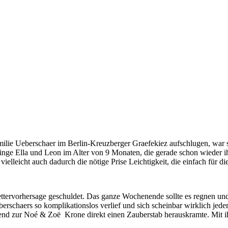
ie Ueberschaer im Berlin-Kreuzberger Graefekiez aufschlugen, war sofo
inge Ella und Leon im Alter von 9 Monaten, die gerade schon wieder ih
vielleicht auch dadurch die nötige Prise Leichtigkeit, die einfach für 
tervorhersage geschuldet. Das ganze Wochenende sollte es regnen und 
erschaers so komplikationslos verlief und sich scheinbar wirklich jede
ssend zur Noé & Zoë Krone direkt einen Zauberstab herauskramte. Mit i