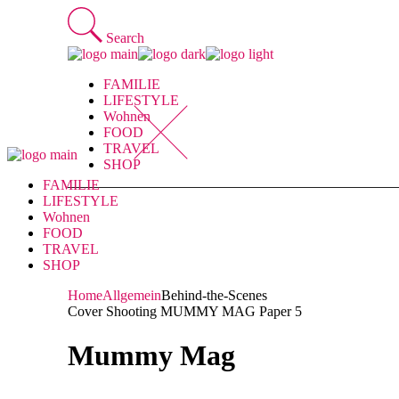
Skip
to
Search
the
content
FAMILIE
LIFESTYLE
Wohnen
FOOD
TRAVEL
SHOP
FAMILIE
LIFESTYLE
Wohnen
FOOD
TRAVEL
SHOP
Home
Allgemein
Behind-the-Scenes
Cover Shooting MUMMY MAG Paper 5
Mummy Mag