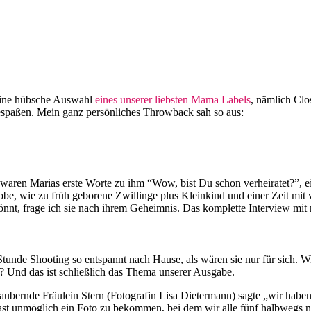
 eine hübsche Auswahl
eines unserer liebsten Mama Labels
, nämlich Clo
espaßen. Mein ganz persönliches Throwback sah so aus:
, waren Marias erste Worte zu ihm “Wow, bist Du schon verheiratet?”, 
be, wie zu früh geborene Zwillinge plus Kleinkind und einer Zeit mit 
nt, frage ich sie nach ihrem Geheimnis. Das komplette Interview mit n
Stunde Shooting so entspannt nach Hause, als wären sie nur für sich. Wi
? Und das ist schließlich das Thema unserer Ausgabe.
zaubernde Fräulein Stern (Fotografin Lisa Dietermann) sagte „wir haben 
 fast unmöglich ein Foto zu bekommen, bei dem wir alle fünf halbwegs ne