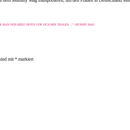
 mit dem Mummy Mag transportieren, um den Frauen in Deutschland Mut 
RDE MAN SEIN HERZ OFFEN VOR SICH HER TRAGEN…" | MUMMY MAG
sind mit
*
markiert