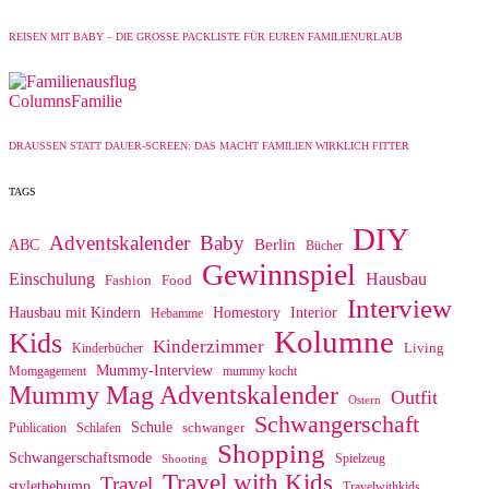
REISEN MIT BABY – DIE GROSSE PACKLISTE FÜR EUREN FAMILIENURLAUB
Columns
Familie
DRAUSSEN STATT DAUER-SCREEN: DAS MACHT FAMILIEN WIRKLICH FITTER
TAGS
DIY
Adventskalender
Baby
Berlin
ABC
Bücher
Gewinnspiel
Einschulung
Hausbau
Fashion
Food
Interview
Homestory
Interior
Hausbau mit Kindern
Hebamme
Kolumne
Kids
Kinderzimmer
Living
Kinderbücher
Mummy-Interview
Momgagement
mummy kocht
Mummy Mag Adventskalender
Outfit
Ostern
Schwangerschaft
Schule
schwanger
Publication
Schlafen
Shopping
Schwangerschaftsmode
Spielzeug
Shooting
Travel with Kids
Travel
stylethebump
Travelwithkids