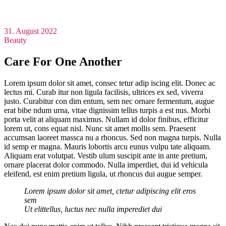
31. August 2022
Beauty
Care For One Another
Lorem ipsum dolor sit amet, consec tetur adip iscing elit. Donec ac
lectus mi. Curab itur non ligula facilisis, ultrices ex sed, viverra
justo. Curabitur con dim entum, sem nec ornare fermentum, augue
erat bibe ndum urna, vitae dignissim tellus turpis a est nus. Morbi
porta velit at aliquam maximus. Nullam id dolor finibus, efficitur
lorem ut, cons equat nisl. Nunc sit amet mollis sem. Praesent
accumsan laoreet massca nu a rhoncus. Sed non magna turpis. Nulla
id semp er magna. Mauris lobortis arcu eunus vulpu tate aliquam.
Aliquam erat volutpat. Vestib ulum suscipit ante in ante pretium,
ornare placerat dolor commodo. Nulla imperdiet, dui id vehicula
eleifend, est enim pretium ligula, ut rhoncus dui augue semper.
Lorem ipsum dolor sit amet, ctetur adipiscing elit eros
sem
Ut elittellus, luctus nec nulla imperediet dui