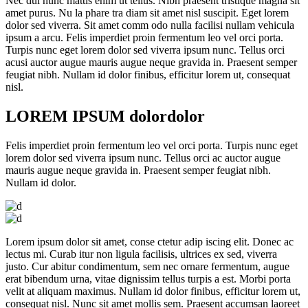
Nec dui nunc mattis enim ut tellus. Nibh praesent tristique magna sit
amet purus. Nu la phare tra diam sit amet nisl suscipit. Eget lorem
dolor sed viverra. Sit amet comm odo nulla facilisi nullam vehicula
ipsum a arcu. Felis imperdiet proin fermentum leo vel orci porta.
Turpis nunc eget lorem dolor sed viverra ipsum nunc. Tellus orci
acusi auctor augue mauris augue neque gravida in. Praesent semper
feugiat nibh. Nullam id dolor finibus, efficitur lorem ut, consequat
nisl.
LOREM IPSUM
dolor
dolor
Felis imperdiet proin fermentum leo vel orci porta. Turpis nunc eget
lorem dolor sed viverra ipsum nunc. Tellus orci ac auctor augue
mauris augue neque gravida in. Praesent semper feugiat nibh.
Nullam id dolor.
Lorem ipsum dolor sit amet, conse ctetur adip iscing elit. Donec ac
lectus mi. Curab itur non ligula facilisis, ultrices ex sed, viverra
justo. Cur abitur condimentum, sem nec ornare fermentum, augue
erat bibendum urna, vitae dignissim tellus turpis a est. Morbi porta
velit at aliquam maximus. Nullam id dolor finibus, efficitur lorem ut,
consequat nisl. Nunc sit amet mollis sem. Praesent accumsan laoreet