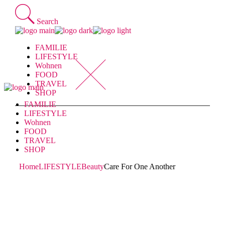
Skip
to
Search
the
content
FAMILIE
LIFESTYLE
Wohnen
FOOD
TRAVEL
SHOP
FAMILIE
LIFESTYLE
Wohnen
FOOD
TRAVEL
SHOP
Home
LIFESTYLE
Beauty
Care For One Another