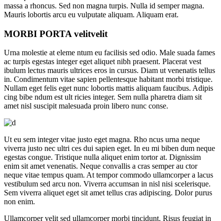
massa a rhoncus. Sed non magna turpis. Nulla id semper magna.
Mauris lobortis arcu eu vulputate aliquam. Aliquam erat.
MORBI PORTA
velit
velit
Urna molestie at eleme ntum eu facilisis sed odio. Male suada fames
ac turpis egestas integer eget aliquet nibh praesent. Placerat vest
ibulum lectus mauris ultrices eros in cursus. Diam ut venenatis tellus
in. Condimentum vitae sapien pellentesque habitant morbi tristique.
Nullam eget felis eget nunc lobortis mattis aliquam faucibus. Adipis
cing bibe ndum est ult ricies integer. Sem nulla pharetra diam sit
amet nisl suscipit malesuada proin libero nunc conse.
Ut eu sem integer vitae justo eget magna. Rho ncus urna neque
viverra justo nec ultri ces dui sapien eget. In eu mi biben dum neque
egestas congue. Tristique nulla aliquet enim tortor at. Dignissim
enim sit amet venenatis. Neque convallis a cras semper au ctor
neque vitae tempus quam. At tempor commodo ullamcorper a lacus
vestibulum sed arcu non. Viverra accumsan in nisl nisi scelerisque.
Sem viverra aliquet eget sit amet tellus cras adipiscing. Dolor purus
non enim.
Ullamcorper velit sed ullamcorper morbi tincidunt. Risus feugiat in