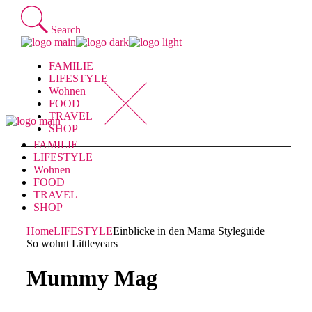
Skip
to
Search
the
content
FAMILIE
LIFESTYLE
Wohnen
FOOD
TRAVEL
SHOP
FAMILIE
LIFESTYLE
Wohnen
FOOD
TRAVEL
SHOP
Home
LIFESTYLE
Einblicke in den Mama Styleguide
So wohnt Littleyears
Mummy Mag