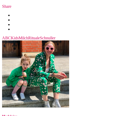
Share
ABC
Kids
Milch
Rituale
Schnuller