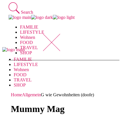
Skip
to
Search
the
content
FAMILIE
LIFESTYLE
Wohnen
FOOD
TRAVEL
SHOP
FAMILIE
LIFESTYLE
Wohnen
FOOD
TRAVEL
SHOP
Home
Allgemein
G wie Gewohnheiten (doofe)
Mummy Mag