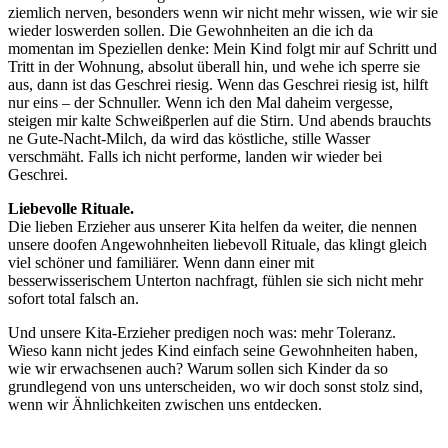
ziemlich nerven, besonders wenn wir nicht mehr wissen, wie wir sie
wieder loswerden sollen. Die Gewohnheiten an die ich da
momentan im Speziellen denke: Mein Kind folgt mir auf Schritt und
Tritt in der Wohnung, absolut überall hin, und wehe ich sperre sie
aus, dann ist das Geschrei riesig. Wenn das Geschrei riesig ist, hilft
nur eins – der Schnuller. Wenn ich den Mal daheim vergesse,
steigen mir kalte Schweißperlen auf die Stirn. Und abends brauchts
ne Gute-Nacht-Milch, da wird das köstliche, stille Wasser
verschmäht. Falls ich nicht performe, landen wir wieder bei
Geschrei.
Liebevolle Rituale.
Die lieben Erzieher aus unserer Kita helfen da weiter, die nennen
unsere doofen Angewohnheiten liebevoll Rituale, das klingt gleich
viel schöner und familiärer. Wenn dann einer mit
besserwisserischem Unterton nachfragt, fühlen sie sich nicht mehr
sofort total falsch an.
Und unsere Kita-Erzieher predigen noch was: mehr Toleranz.
Wieso kann nicht jedes Kind einfach seine Gewohnheiten haben,
wie wir erwachsenen auch? Warum sollen sich Kinder da so
grundlegend von uns unterscheiden, wo wir doch sonst stolz sind,
wenn wir Ähnlichkeiten zwischen uns entdecken.