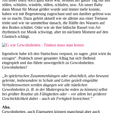
Als unser Baby noch ganz klein war, bestand der ganze Tag nur aus
stillen, schlafen, windeln, stillen, schlafen, usw. Als unser Baby
dann Monat für Monat größer wurde und immer mehr konnte,
haben wir mit Begeisterung zugeschaut und uns darüber gefreut was
sie so macht. Dazu gehört aktuell wie sie alleine aus einer Teetasse
trinkt und wie sie unmittelbar danach, die Hälfte des Wassers auf
den Boden schüttet. Oder wie sie ihre hübsche Rassel von Ari
rhythmisch zur Musik schwingt, aber im nächsten Moment auf den
Glastisch schlägt.
Irgendwie habe ich den Startschuss verpasst, zu sagen „jetzt wirst du
erzogen“. Praktisch unser gesamter Alltag hat sich fließend
eingespielt und das führte unweigerlich zu Gewohnheiten.
Gewohnheiten?
„In spielerischen Zusammenhängen oder absichtlich, also bewusst
gelernte, insbesondere in Schule und Lehre gezielt eingeübte
Verhaltensweisen werden dagegen wie alle nützlichen
Gewohnheiten (z. B. in der Muttersprache reden zu können) selbst
bei größter Routine als Fähigkeiten oder – vor allem bei größerer
Geschicklichkeit dabei – auch als Fertigkeit bezeichnet.“
Aha.
Gewohnheiten, auch Eigenarten können manchmal aber auch