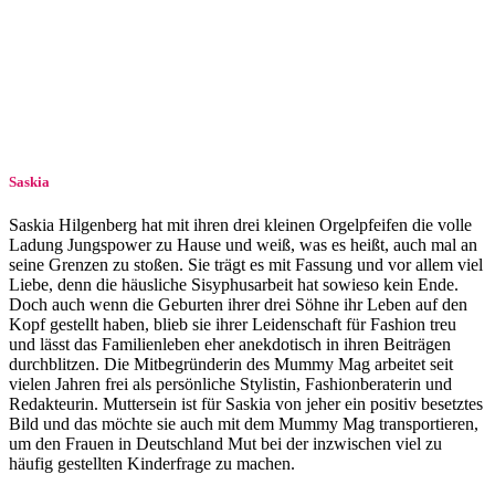
Saskia
Saskia Hilgenberg hat mit ihren drei kleinen Orgelpfeifen die volle
Ladung Jungspower zu Hause und weiß, was es heißt, auch mal an
seine Grenzen zu stoßen. Sie trägt es mit Fassung und vor allem viel
Liebe, denn die häusliche Si­sy­phus­ar­beit hat sowieso kein Ende.
Doch auch wenn die Geburten ihrer drei Söhne ihr Leben auf den
Kopf gestellt haben, blieb sie ihrer Leidenschaft für Fashion treu
und lässt das Familienleben eher anekdotisch in ihren Beiträgen
durchblitzen. Die Mitbegründerin des Mummy Mag arbeitet seit
vielen Jahren frei als persönliche Stylistin, Fashionberaterin und
Redakteurin. Muttersein ist für Saskia von jeher ein positiv besetztes
Bild und das möchte sie auch mit dem Mummy Mag transportieren,
um den Frauen in Deutschland Mut bei der inzwischen viel zu
häufig gestellten Kinderfrage zu machen.