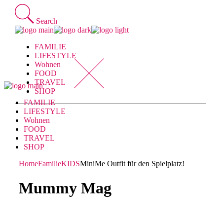
Skip
to
Search
the
content
FAMILIE
LIFESTYLE
Wohnen
FOOD
TRAVEL
SHOP
FAMILIE
LIFESTYLE
Wohnen
FOOD
TRAVEL
SHOP
Home
Familie
KIDS
MiniMe Outfit für den Spielplatz!
Mummy Mag