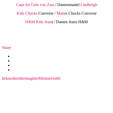
Cape for Girls von Zara
/ Damenmantel
Lindbergh
Kids Chucks
Converse /
Mami
s Chucks Converse
H&M Kids Jean
s / Damen Jeans H&M
Share
liekmotherlikedaughter
Minime
Outfit