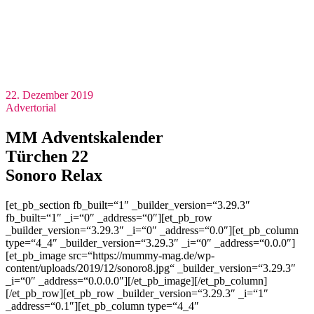
22. Dezember 2019
Advertorial
MM Adventskalender
Türchen 22
Sonoro Relax
[et_pb_section fb_built=“1″ _builder_version=“3.29.3″
fb_built=“1″ _i=“0″ _address=“0″][et_pb_row
_builder_version=“3.29.3″ _i=“0″ _address=“0.0″][et_pb_column
type=“4_4″ _builder_version=“3.29.3″ _i=“0″ _address=“0.0.0″]
[et_pb_image src=“https://mummy-mag.de/wp-
content/uploads/2019/12/sonoro8.jpg“ _builder_version=“3.29.3″
_i=“0″ _address=“0.0.0.0″][/et_pb_image][/et_pb_column]
[/et_pb_row][et_pb_row _builder_version=“3.29.3″ _i=“1″
_address=“0.1″][et_pb_column type=“4_4″