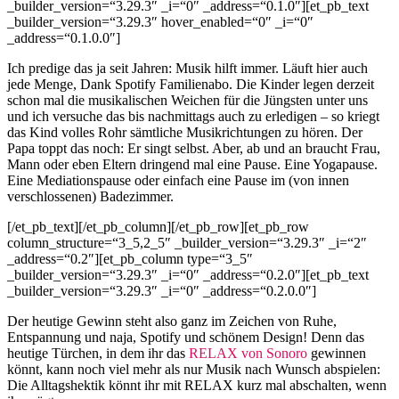
_builder_version=“3.29.3″ _i=“0″ _address=“0.1.0″][et_pb_text
_builder_version=“3.29.3″ hover_enabled=“0″ _i=“0″
_address=“0.1.0.0″]
Ich predige das ja seit Jahren: Musik hilft immer. Läuft hier auch
jede Menge, Dank Spotify Familienabo. Die Kinder legen derzeit
schon mal die musikalischen Weichen für die Jüngsten unter uns
und ich versuche das bis nachmittags auch zu erledigen – so kriegt
das Kind volles Rohr sämtliche Musikrichtungen zu hören. Der
Papa toppt das noch: Er singt selbst. Aber, ab und an braucht Frau,
Mann oder eben Eltern dringend mal eine Pause. Eine Yogapause.
Eine Mediationspause oder einfach eine Pause im (von innen
verschlossenen) Badezimmer.
[/et_pb_text][/et_pb_column][/et_pb_row][et_pb_row
column_structure=“3_5,2_5″ _builder_version=“3.29.3″ _i=“2″
_address=“0.2″][et_pb_column type=“3_5″
_builder_version=“3.29.3″ _i=“0″ _address=“0.2.0″][et_pb_text
_builder_version=“3.29.3″ _i=“0″ _address=“0.2.0.0″]
Der heutige Gewinn steht also ganz im Zeichen von Ruhe,
Entspannung und naja, Spotify und schönem Design! Denn das
heutige Türchen, in dem ihr das
RELAX von Sonoro
gewinnen
könnt, kann noch viel mehr als nur Musik nach Wunsch abspielen:
Die Alltagshektik könnt ihr mit RELAX kurz mal abschalten, wenn