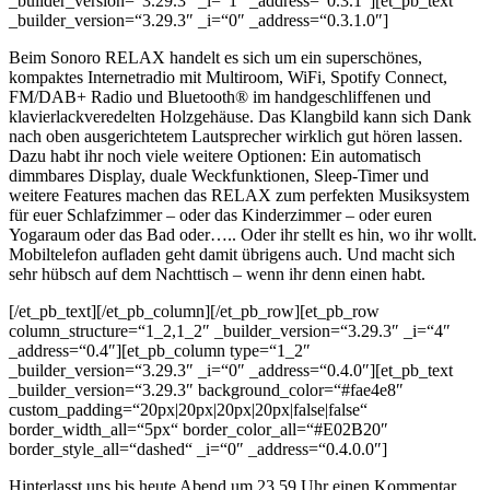
_builder_version=“3.29.3″ _i=“1″ _address=“0.3.1″][et_pb_text
_builder_version=“3.29.3″ _i=“0″ _address=“0.3.1.0″]
Beim Sonoro RELAX handelt es sich um ein superschönes,
kompaktes Internetradio mit Multiroom, WiFi, Spotify Connect,
FM/DAB+ Radio und Bluetooth® im handgeschliffenen und
klavierlackveredelten Holzgehäuse. Das Klangbild kann sich Dank
nach oben ausgerichtetem Lautsprecher wirklich gut hören lassen.
Dazu habt ihr noch viele weitere Optionen: Ein automatisch
dimmbares Display, duale Weckfunktionen, Sleep-Timer und
weitere Features machen das RELAX zum perfekten Musiksystem
für euer Schlafzimmer – oder das Kinderzimmer – oder euren
Yogaraum oder das Bad oder….. Oder ihr stellt es hin, wo ihr wollt.
Mobiltelefon aufladen geht damit übrigens auch. Und macht sich
sehr hübsch auf dem Nachttisch – wenn ihr denn einen habt.
[/et_pb_text][/et_pb_column][/et_pb_row][et_pb_row
column_structure=“1_2,1_2″ _builder_version=“3.29.3″ _i=“4″
_address=“0.4″][et_pb_column type=“1_2″
_builder_version=“3.29.3″ _i=“0″ _address=“0.4.0″][et_pb_text
_builder_version=“3.29.3″ background_color=“#fae4e8″
custom_padding=“20px|20px|20px|20px|false|false“
border_width_all=“5px“ border_color_all=“#E02B20″
border_style_all=“dashed“ _i=“0″ _address=“0.4.0.0″]
Hinterlasst uns bis heute Abend um 23.59 Uhr einen Kommentar