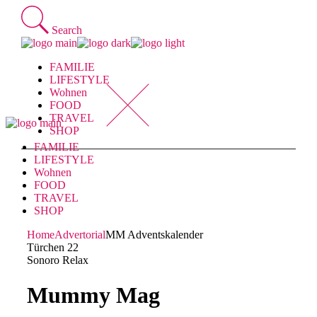
Skip
to
Search
the
content
FAMILIE
LIFESTYLE
Wohnen
FOOD
TRAVEL
SHOP
FAMILIE
LIFESTYLE
Wohnen
FOOD
TRAVEL
SHOP
Home
Advertorial
MM Adventskalender
Türchen 22
Sonoro Relax
Mummy Mag