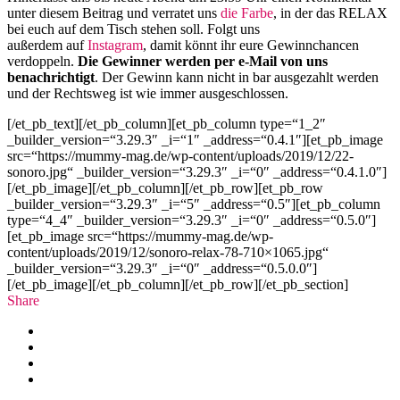
unter diesem Beitrag und verratet uns
die Farbe
, in der das RELAX
bei euch auf dem Tisch stehen soll.
Folgt uns
außerdem auf
Instagram
, damit könnt ihr eure Gewinnchancen
verdoppeln.
Die Gewinner werden per e-Mail von uns
benachrichtigt
. Der Gewinn kann nicht in bar ausgezahlt werden
und der Rechtsweg ist wie immer ausgeschlossen.
[/et_pb_text][/et_pb_column][et_pb_column type=“1_2″
_builder_version=“3.29.3″ _i=“1″ _address=“0.4.1″][et_pb_image
src=“https://mummy-mag.de/wp-content/uploads/2019/12/22-
sonoro.jpg“ _builder_version=“3.29.3″ _i=“0″ _address=“0.4.1.0″]
[/et_pb_image][/et_pb_column][/et_pb_row][et_pb_row
_builder_version=“3.29.3″ _i=“5″ _address=“0.5″][et_pb_column
type=“4_4″ _builder_version=“3.29.3″ _i=“0″ _address=“0.5.0″]
[et_pb_image src=“https://mummy-mag.de/wp-
content/uploads/2019/12/sonoro-relax-78-710×1065.jpg“
_builder_version=“3.29.3″ _i=“0″ _address=“0.5.0.0″]
[/et_pb_image][/et_pb_column][/et_pb_row][/et_pb_section]
Share