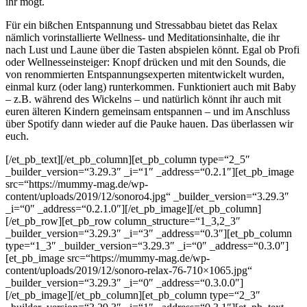
ihr mögt.
Für ein bißchen Entspannung und Stressabbau bietet das Relax
nämlich vorinstallierte Wellness- und Meditationsinhalte, die ihr
nach Lust und Laune über die Tasten abspielen könnt. Egal ob Profi
oder Wellnesseinsteiger: Knopf drücken und mit den Sounds, die
von renommierten Entspannungsexperten mitentwickelt wurden,
einmal kurz (oder lang) runterkommen. Funktioniert auch mit Baby
– z.B. während des Wickelns – und natürlich könnt ihr auch mit
euren älteren Kindern gemeinsam entspannen – und im Anschluss
über Spotify dann wieder auf die Pauke hauen. Das überlassen wir
euch.
[/et_pb_text][/et_pb_column][et_pb_column type=“2_5″
_builder_version=“3.29.3″ _i=“1″ _address=“0.2.1″][et_pb_image
src=“https://mummy-mag.de/wp-
content/uploads/2019/12/sonoro4.jpg“ _builder_version=“3.29.3″
_i=“0″ _address=“0.2.1.0″][/et_pb_image][/et_pb_column]
[/et_pb_row][et_pb_row column_structure=“1_3,2_3″
_builder_version=“3.29.3″ _i=“3″ _address=“0.3″][et_pb_column
type=“1_3″ _builder_version=“3.29.3″ _i=“0″ _address=“0.3.0″]
[et_pb_image src=“https://mummy-mag.de/wp-
content/uploads/2019/12/sonoro-relax-76-710×1065.jpg“
_builder_version=“3.29.3″ _i=“0″ _address=“0.3.0.0″]
[/et_pb_image][/et_pb_column][et_pb_column type=“2_3″