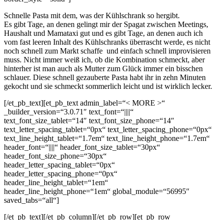
Schnelle Pasta mit dem, was der Kühlschrank so hergibt.
Es gibt Tage, an denen gelingt mir der Spagat zwischen Meetings,
Haushalt und Mamataxi gut und es gibt Tage, an denen auch ich
vom fast leeren Inhalt des Kühlschranks überrascht werde, es nicht
noch schnell zum Markt schaffe und einfach schnell improvisieren
muss. Nicht immer weiß ich, ob die Kombination schmeckt, aber
hinterher ist man auch als Mutter zum Glück immer ein bisschen
schlauer. Diese schnell gezauberte Pasta habt ihr in zehn Minuten
gekocht und sie schmeckt sommerlich leicht und ist wirklich lecker.
[/et_pb_text][et_pb_text admin_label=“< MORE >“
_builder_version=“3.0.71″ text_font=“||||“
text_font_size_tablet=“14″ text_font_size_phone=“14″
text_letter_spacing_tablet=“0px“ text_letter_spacing_phone=“0px“
text_line_height_tablet=“1.7em“ text_line_height_phone=“1.7em“
header_font=“||||“ header_font_size_tablet=“30px“
header_font_size_phone=“30px“
header_letter_spacing_tablet=“0px“
header_letter_spacing_phone=“0px“
header_line_height_tablet=“1em“
header_line_height_phone=“1em“ global_module=“56995″
saved_tabs=“all“]
[/et_pb_text][/et_pb_column][/et_pb_row][et_pb_row