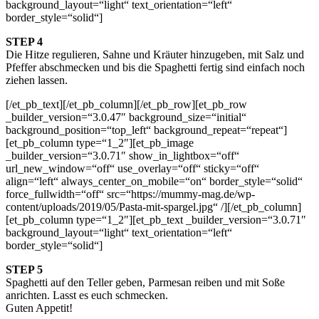
background_layout=“light“ text_orientation=“left“
border_style=“solid“]
STEP 4
Die Hitze regulieren, Sahne und Kräuter hinzugeben, mit Salz und
Pfeffer abschmecken und bis die Spaghetti fertig sind einfach noch
ziehen lassen.
[/et_pb_text][/et_pb_column][/et_pb_row][et_pb_row
_builder_version=“3.0.47″ background_size=“initial“
background_position=“top_left“ background_repeat=“repeat“]
[et_pb_column type=“1_2″][et_pb_image
_builder_version=“3.0.71″ show_in_lightbox=“off“
url_new_window=“off“ use_overlay=“off“ sticky=“off“
align=“left“ always_center_on_mobile=“on“ border_style=“solid“
force_fullwidth=“off“ src=“https://mummy-mag.de/wp-
content/uploads/2019/05/Pasta-mit-spargel.jpg“ /][/et_pb_column]
[et_pb_column type=“1_2″][et_pb_text _builder_version=“3.0.71″
background_layout=“light“ text_orientation=“left“
border_style=“solid“]
STEP 5
Spaghetti auf den Teller geben, Parmesan reiben und mit Soße
anrichten. Lasst es euch schmecken.
Guten Appetit!