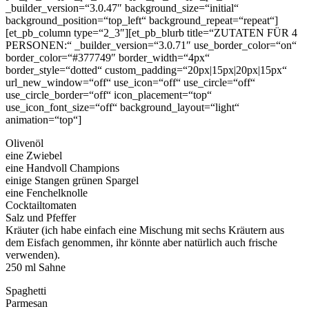
_builder_version=“3.0.47″ background_size=“initial“
background_position=“top_left“ background_repeat=“repeat“]
[et_pb_column type=“2_3″][et_pb_blurb title=“ZUTATEN FÜR 4
PERSONEN:“ _builder_version=“3.0.71″ use_border_color=“on“
border_color=“#377749″ border_width=“4px“
border_style=“dotted“ custom_padding=“20px|15px|20px|15px“
url_new_window=“off“ use_icon=“off“ use_circle=“off“
use_circle_border=“off“ icon_placement=“top“
use_icon_font_size=“off“ background_layout=“light“
animation=“top“]
Olivenöl
eine Zwiebel
eine Handvoll Champions
einige Stangen grünen Spargel
eine Fenchelknolle
Cocktailtomaten
Salz und Pfeffer
Kräuter (ich habe einfach eine Mischung mit sechs Kräutern aus
dem Eisfach genommen, ihr könnte aber natürlich auch frische
verwenden).
250 ml Sahne
Spaghetti
Parmesan