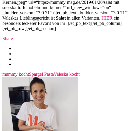
Kernen.jpeg“ url=“https://mummy-mag.de/2019/01/20/salat-mit-
suesskartoffelhobeln-und-kernen/“ url_new_window=“on“
_builder_version=“3.0.71″ /][et_pb_text _builder_version=“3.0.71″]
Valeskas Lieblingsgericht ist
Salat
in allen Varianten.
HIER
ein
besonders leckerer Favorit von ihr! [/et_pb_text][/et_pb_column]
[/et_pb_row][/et_pb_section]
Share
mummy kocht
Spargel Pasta
Valeska kocht