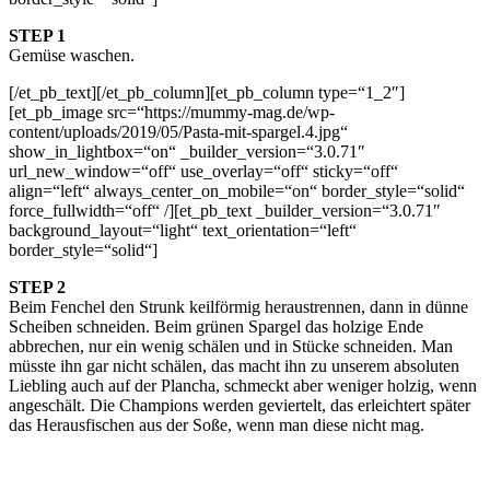
STEP 1
Gemüse waschen.
[/et_pb_text][/et_pb_column][et_pb_column type=“1_2″]
[et_pb_image src=“https://mummy-mag.de/wp-
content/uploads/2019/05/Pasta-mit-spargel.4.jpg“
show_in_lightbox=“on“ _builder_version=“3.0.71″
url_new_window=“off“ use_overlay=“off“ sticky=“off“
align=“left“ always_center_on_mobile=“on“ border_style=“solid“
force_fullwidth=“off“ /][et_pb_text _builder_version=“3.0.71″
background_layout=“light“ text_orientation=“left“
border_style=“solid“]
STEP 2
Beim Fenchel den Strunk keilförmig heraustrennen, dann in dünne
Scheiben schneiden. Beim grünen Spargel das holzige Ende
abbrechen, nur ein wenig schälen und in Stücke schneiden. Man
müsste ihn gar nicht schälen, das macht ihn zu unserem absoluten
Liebling auch auf der Plancha, schmeckt aber weniger holzig, wenn
angeschält. Die Champions werden geviertelt, das erleichtert später
das Herausfischen aus der Soße, wenn man diese nicht mag.