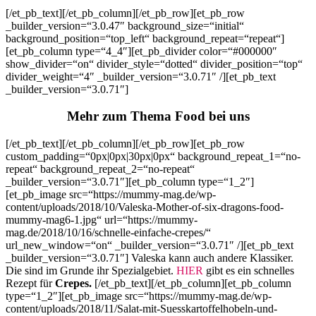
[/et_pb_text][/et_pb_column][/et_pb_row][et_pb_row
_builder_version=“3.0.47″ background_size=“initial“
background_position=“top_left“ background_repeat=“repeat“]
[et_pb_column type=“4_4″][et_pb_divider color=“#000000″
show_divider=“on“ divider_style=“dotted“ divider_position=“top“
divider_weight=“4″ _builder_version=“3.0.71″ /][et_pb_text
_builder_version=“3.0.71″]
Mehr zum Thema Food bei uns
[/et_pb_text][/et_pb_column][/et_pb_row][et_pb_row
custom_padding=“0px|0px|30px|0px“ background_repeat_1=“no-
repeat“ background_repeat_2=“no-repeat“
_builder_version=“3.0.71″][et_pb_column type=“1_2″]
[et_pb_image src=“https://mummy-mag.de/wp-
content/uploads/2018/10/Valeska-Mother-of-six-dragons-food-
mummy-mag6-1.jpg“ url=“https://mummy-
mag.de/2018/10/16/schnelle-einfache-crepes/“
url_new_window=“on“ _builder_version=“3.0.71″ /][et_pb_text
_builder_version=“3.0.71″] Valeska kann auch andere Klassiker.
Die sind im Grunde ihr Spezialgebiet.
HIER
gibt es ein schnelles
Rezept für
Crepes.
[/et_pb_text][/et_pb_column][et_pb_column
type=“1_2″][et_pb_image src=“https://mummy-mag.de/wp-
content/uploads/2018/11/Salat-mit-Suesskartoffelhobeln-und-