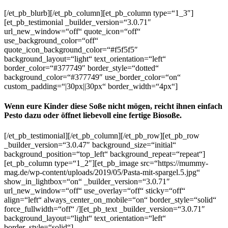
[/et_pb_blurb][/et_pb_column][et_pb_column type=“1_3″]
[et_pb_testimonial _builder_version=“3.0.71″
url_new_window=“off“ quote_icon=“off“
use_background_color=“off“
quote_icon_background_color=“#f5f5f5″
background_layout=“light“ text_orientation=“left“
border_color=“#377749″ border_style=“dotted“
background_color=“#377749″ use_border_color=“on“
custom_padding=“|30px||30px“ border_width=“4px“]
Wenn eure Kinder diese Soße nicht mögen, reicht ihnen einfach
Pesto dazu oder öffnet liebevoll eine fertige Biosoße.
[/et_pb_testimonial][/et_pb_column][/et_pb_row][et_pb_row
_builder_version=“3.0.47″ background_size=“initial“
background_position=“top_left“ background_repeat=“repeat“]
[et_pb_column type=“1_2″][et_pb_image src=“https://mummy-
mag.de/wp-content/uploads/2019/05/Pasta-mit-spargel.5.jpg“
show_in_lightbox=“on“ _builder_version=“3.0.71″
url_new_window=“off“ use_overlay=“off“ sticky=“off“
align=“left“ always_center_on_mobile=“on“ border_style=“solid“
force_fullwidth=“off“ /][et_pb_text _builder_version=“3.0.71″
background_layout=“light“ text_orientation=“left“
border_style=“solid“]