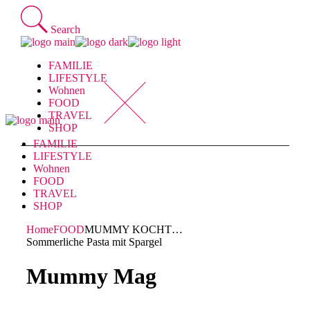
Skip
to
Search
the
content
FAMILIE
LIFESTYLE
Wohnen
FOOD
TRAVEL
SHOP
FAMILIE
LIFESTYLE
Wohnen
FOOD
TRAVEL
SHOP
Home
FOOD
MUMMY KOCHT…
Sommerliche Pasta mit Spargel
Mummy Mag