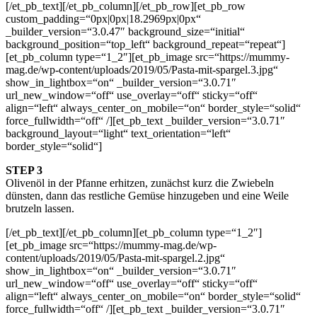
[/et_pb_text][/et_pb_column][/et_pb_row][et_pb_row
custom_padding=“0px|0px|18.2969px|0px“
_builder_version=“3.0.47″ background_size=“initial“
background_position=“top_left“ background_repeat=“repeat“]
[et_pb_column type=“1_2″][et_pb_image src=“https://mummy-
mag.de/wp-content/uploads/2019/05/Pasta-mit-spargel.3.jpg“
show_in_lightbox=“on“ _builder_version=“3.0.71″
url_new_window=“off“ use_overlay=“off“ sticky=“off“
align=“left“ always_center_on_mobile=“on“ border_style=“solid“
force_fullwidth=“off“ /][et_pb_text _builder_version=“3.0.71″
background_layout=“light“ text_orientation=“left“
border_style=“solid“]
STEP 3
Olivenöl in der Pfanne erhitzen, zunächst kurz die Zwiebeln
dünsten, dann das restliche Gemüse hinzugeben und eine Weile
brutzeln lassen.
[/et_pb_text][/et_pb_column][et_pb_column type=“1_2″]
[et_pb_image src=“https://mummy-mag.de/wp-
content/uploads/2019/05/Pasta-mit-spargel.2.jpg“
show_in_lightbox=“on“ _builder_version=“3.0.71″
url_new_window=“off“ use_overlay=“off“ sticky=“off“
align=“left“ always_center_on_mobile=“on“ border_style=“solid“
force_fullwidth=“off“ /][et_pb_text _builder_version=“3.0.71″