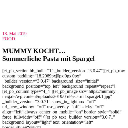
18. Mai 2019
FOOD
MUMMY KOCHT…
Sommerliche Pasta mit Spargel
[et_pb_section bb_built=“1″ _builder_version=“3.0.47″][et_pb_row
custom_padding=“18.2969px|0px|0px|0px“
_builder_version=“3.0.47″ background_size=“initial“
background_position=“top_left“ background_repeat=“repeat“]
[et_pb_column type=“4_4″][et_pb_image src=“https://mummy-
mag.de/wp-content/uploads/2019/05/Pasta-mit-spargel.1.jpg“
_builder_version=“3.0.71″ show_in_lightbox=“off“
url_new_window=“off“ use_overlay=“off“ sticky=“off“
align=“left“ always_center_on_mobile=“on“ border_style=“solid“
force_fullwidth=“off“ /][et_pb_text _builder_version=“3.0.71″
background_layout=“light“ text_orientation=“left“
border_style=“solid“]