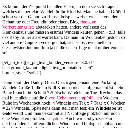
Es kommt der Zeitpunkt bei allen Eltern, an dem sie sich fragen,
welches die perfekte Windel für ihr Kind ist. Manche haben Größe 1
schon vor der Geburt zu Hause, beispielsweise, weil sie von der
Hebamme oder Freundin oder einem Blog
eine gute
Vorbereitungsliste
abgeackert hatten, andere verlassen das
Krankenhaus und müssen erstmal Windeln kaufen gehen – z.B. falls
das Baby früher als erwartet kam.
Da man im Wochenbett jedoch so
viel andere Dinge zu versorgen hat, sich selbst, eventuell ein
Geschwisterkind und frau ja eh die ersten Tage nicht umherrennen
soll…
[/et_pb_text][et_pb_text _builder_version=“3.0.71″
background_layout=“light“ text_orientation=“left“
border_style=“solid“]
Dann kauft der Daddy, Oma, Opa, irgendjemand eine Packung
Windeln Größe 1, die im Null Komma nichts aufgebraucht ist – ein
Baby braucht im Schnitt 3-5 frische Windeln am Tag! Rechnet das
mal bitte alleine auf die 8
von Hebammen empfohlenen
Wochen
Ruhe im Wochenbett hoch. 4 Windeln am Tag x 7 Tage x 8 Wochen
= 224 Windeln.
Spätestens dann stellt man fest:
ein Windelabo ist
Gold wert!
Und man bekommt auf Nachfrage plötzlich nur noch
eine Windel empfohlen:
Lillydoos.
Auch wir sind großer Fan
der
besonders hautfreundlichen
Windeln und biologisch abbaubaren