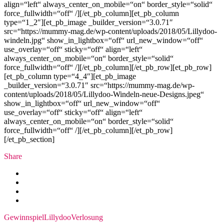
align=“left“ always_center_on_mobile=“on“ border_style=“solid“
force_fullwidth=“off“ /][/et_pb_column][et_pb_column
type=“1_2″][et_pb_image _builder_version=“3.0.71″
src=“https://mummy-mag.de/wp-content/uploads/2018/05/Lillydoo-
windeln.jpg“ show_in_lightbox=“off“ url_new_window=“off“
use_overlay=“off“ sticky=“off“ align=“left“
always_center_on_mobile=“on“ border_style=“solid“
force_fullwidth=“off“ /][/et_pb_column][/et_pb_row][et_pb_row]
[et_pb_column type=“4_4″][et_pb_image
_builder_version=“3.0.71″ src=“https://mummy-mag.de/wp-
content/uploads/2018/05/Lillydoo-Windeln-neue-Designs.jpeg“
show_in_lightbox=“off“ url_new_window=“off“
use_overlay=“off“ sticky=“off“ align=“left“
always_center_on_mobile=“on“ border_style=“solid“
force_fullwidth=“off“ /][/et_pb_column][/et_pb_row]
[/et_pb_section]
Share
Gewinnspiel
Lillydoo
Verlosung