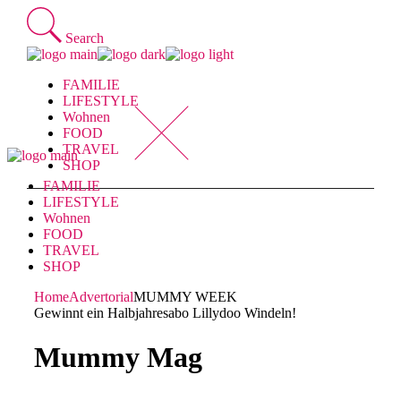
Skip
to
Search
the
content
FAMILIE
LIFESTYLE
Wohnen
FOOD
TRAVEL
SHOP
FAMILIE
LIFESTYLE
Wohnen
FOOD
TRAVEL
SHOP
Home
Advertorial
MUMMY WEEK
Gewinnt ein Halbjahresabo Lillydoo Windeln!
Mummy Mag