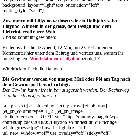
background_layout=“light“ text_orientation=“left“
border_style=“solid“]
Zusammen mit Lillydoo verlosen wir ein Halbjahresabo
Lillydoo-Windeln in der größe, dem Design und dem
Lieferintervall eurer Wahl
Und so könnt ihr gewinnen:
Hinterlasst bis heute Abend, 12.Mai, um 23.59 Uhr einen
Kommentar hier unter dem Beitrag und verratet uns, warum ihr
unbedingt ein
Windelabo von Lillydoo
benötigt!?
Wir drücken Euch die Daumen!
Die Gewinner werden von uns per Mail oder PN am Tag nach
dem Gewinnspiel benachrichtigt.
Der Gewinn kann nicht in bar ausgezahlt werden. Der Rechtsweg
ist natürlich ausgeschlossen.
[/et_pb_text][/et_pb_column][/et_pb_row][et_pb_row]
[et_pb_column type=“1_2″][et_pb_image
_builder_version=“3.0.71″ src=“https://mummy-mag.de/wp-
content/uploads/2018/05/Lillydoo-so-findest-du-die-richtige-
windelgroesse.jpg“ show_in_lightbox=“off“
url_new_window=“off“ use_overlay=“off“ sticky=“off“