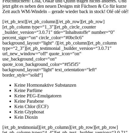
Feuchttüchern! Lola, Oskar und Quinn tragen nichts anderes. Und
jetzt gibt es neben den neuen Designs mit Füchsen & Co für kurze
Zeit auch WM-Windeln – gerade wieder back in stock! Olé olé olé!
[/et_pb_text][/et_pb_column][/et_pb_row][et_pb_row]
[et_pb_column type=“1_3″][et_pb_circle_counter
_builder_version=“3.0.71″ title=“Inhaltsstoffe“ number=“0″
percent_sign=“on“ circle_color=“#0bc0c6″
background_layout=“light“ /][/et_pb_column][et_pb_column
type=“2_3″][et_pb_testimonial _builder_version=“3.0.71″
url_new_window=“off“ quote_icon=“on“
use_background_color=“on“
quote_icon_background_color=“#f5f5f5″
background_layout=“light“ text_orientation=“left“
border_style=“solid“]
Keine Hormonaktive Substanzen
Keine Parfüme
Keine PEG-Emulgatoren
Keine Parabene
Kein Chlor (ECF)
Kein Glyphosat
Kein Dioxin
[/et_pb_testimonial][/et_pb_column][/et_pb_row][et_pb_row]
[et_pb_column type=“4_4″][et_pb_text _builder_version=“3.0.71″