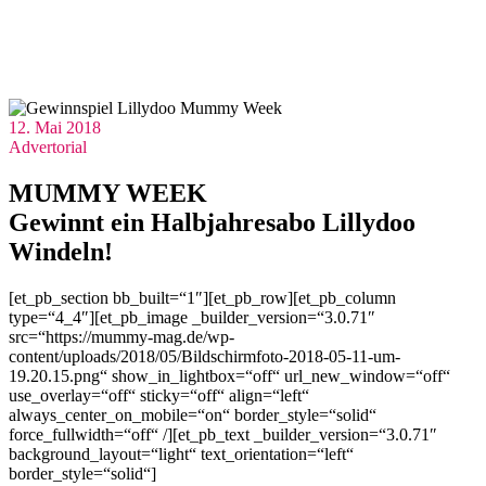
12. Mai 2018
Advertorial
MUMMY WEEK
Gewinnt ein Halbjahresabo Lillydoo
Windeln!
[et_pb_section bb_built=“1″][et_pb_row][et_pb_column
type=“4_4″][et_pb_image _builder_version=“3.0.71″
src=“https://mummy-mag.de/wp-
content/uploads/2018/05/Bildschirmfoto-2018-05-11-um-
19.20.15.png“ show_in_lightbox=“off“ url_new_window=“off“
use_overlay=“off“ sticky=“off“ align=“left“
always_center_on_mobile=“on“ border_style=“solid“
force_fullwidth=“off“ /][et_pb_text _builder_version=“3.0.71″
background_layout=“light“ text_orientation=“left“
border_style=“solid“]