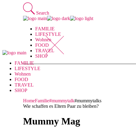
Skip
to
Search
the
content
FAMILIE
LIFESTYLE
Wohnen
FOOD
TRAVEL
SHOP
FAMILIE
LIFESTYLE
Wohnen
FOOD
TRAVEL
SHOP
Home
Familie
#mummytalk
#mummytalks
Wie schaffen es Eltern Paar zu bleiben?
Mummy Mag