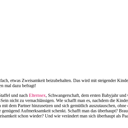
einfach, etwas Zweisamkeit beizubehalten. Das wird mit steigender Ki
en mal dazu befragt!
-Staffel und nach
Elternsex
, Schwangerschaft, dem ersten Babyjahr und 
ar-Sein nicht zu vernachlässigen. Wie schafft man es, nachdem die Kinde
 sich mit dem Partner hinzusetzen und sich gemütlich auszutauschen, oh
ner genügend Aufmerksamkeit schenkt. Schafft man das überhaupt? Bra
eisamkeit schon wieder? Und wie verändert man sich überhaupt als P