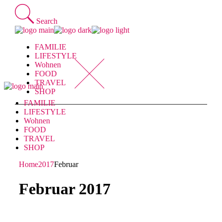
Skip
to
Search
the
content
FAMILIE
LIFESTYLE
Wohnen
FOOD
TRAVEL
SHOP
FAMILIE
LIFESTYLE
Wohnen
FOOD
TRAVEL
SHOP
Home
2017
Februar
Februar 2017