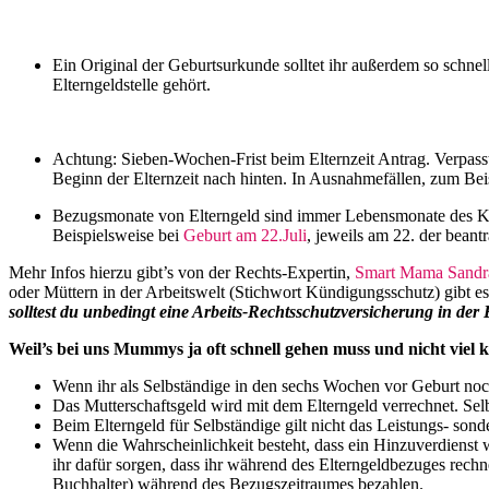
Ein Original der Geburtsurkunde solltet ihr außerdem so schne
Elterngeldstelle gehört.
Achtung: Sieben-Wochen-Frist beim Elternzeit Antrag. Verpasst 
Beginn der Elternzeit nach hinten. In Ausnahmefällen, zum Bei
Bezugsmonate von Elterngeld sind immer Lebensmonate des Kin
Beispielsweise bei
Geburt am 22.Juli
, jeweils am 22. der bean
Mehr Infos hierzu gibt’s von der Rechts-Expertin,
Smart Mama Sandr
oder Müttern in der Arbeitswelt (Stichwort Kündigungsschutz) gibt e
solltest du unbedingt eine Arbeits-Rechtsschutzversicherung in der 
Weil’s bei uns Mummys ja oft schnell gehen muss und nicht viel 
Wenn ihr als Selbständige in den sechs Wochen vor Geburt noch 
Das Mutterschaftsgeld wird mit dem Elterngeld verrechnet. Selb
Beim Elterngeld für Selbständige gilt nicht das Leistungs- so
Wenn die Wahrscheinlichkeit besteht, dass ein Hinzuverdienst 
ihr dafür sorgen, dass ihr während des Elterngeldbezuges rechn
Buchhalter) während des Bezugszeitraumes bezahlen.