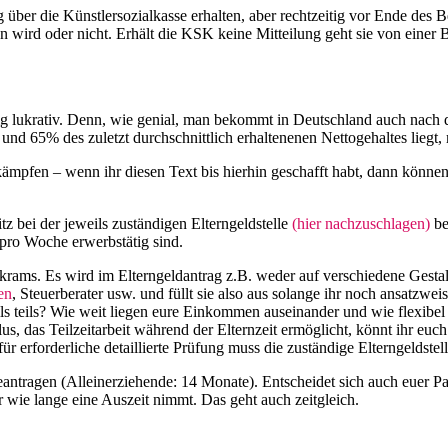
g über die Künstlersozialkasse erhalten, aber rechtzeitig vor Ende de
n wird oder nicht. Erhält die KSK keine Mitteilung geht sie von einer 
tig lukrativ. Denn, wie genial, man bekommt in Deutschland auch nach 
und 65% des zuletzt durchschnittlich erhaltenenen Nettogehaltes lie
ämpfen – wenn ihr diesen Text bis hierhin geschafft habt, dann können
z bei der jeweils zuständigen Elterngeldstelle
(hier nachzuschlagen)
be
 pro Woche erwerbstätig sind.
rkrams. Es wird im Elterngeldantrag z.B. weder auf verschiedene Gesta
en
, Steuerberater usw. und füllt sie also aus solange ihr noch ansatzwe
teils teils? Wie weit liegen eure Einkommen auseinander und wie flexibel
us, das Teilzeitarbeit während der Elternzeit ermöglicht, könnt ihr euc
 erforderliche detaillierte Prüfung muss die zuständige Elterngeldstel
antragen (Alleinerziehende: 14 Monate). Entscheidet sich auch euer Par
 wie lange eine Auszeit nimmt. Das geht auch zeitgleich.