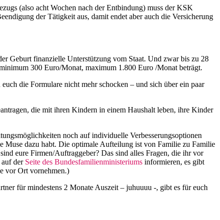
s Bezugs (also acht Wochen nach der Entbindung) muss der KSK
Beendigung der Tätigkeit aus, damit endet aber auch die Versicherung
der Geburt finanzielle Unterstützung vom Staat. Und zwar bis zu 28
gt, minimum 300 Euro/Monat, maximum 1.800 Euro /Monat beträgt.
 euch die Formulare nicht mehr schocken – und sich über ein paar
antragen, die mit ihren Kindern in einem Haushalt leben, ihre Kinder
ltungsmöglichkeiten noch auf individuelle Verbesserungsoptionen
ise Muse dazu habt. Die optimale Aufteilung ist von Familie zu Familie
 sind eure Firmen/Auftraggeber? Das sind alles Fragen, die ihr vor
h auf der
Seite des Bundesfamilienministeriums
informieren, es gibt
le vor Ort vornehmen.)
tner für mindestens 2 Monate Auszeit – juhuuuu -, gibt es für euch