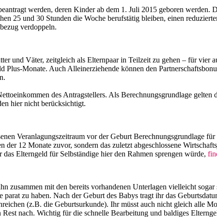
eantragt werden, deren Kinder ab dem 1. Juli 2015 geboren werden. Die I
n 25 und 30 Stunden die Woche berufstätig bleiben, einen reduzierten 
ldbezug verdoppeln.
er und Väter, zeitgleich als Elternpaar in Teilzeit zu gehen – für vie
geld Plus-Monate. Auch Alleinerziehende können den Partnerschaftsbonus
n.
Nettoeinkommen des Antragstellers. Als Berechnungsgrundlage gelten d
n hier nicht berücksichtigt.
ssenen Veranlagungszeitraum vor der Geburt Berechnungsgrundlage für
n der 12 Monate zuvor, sondern das zuletzt abgeschlossene Wirtschafts
r das Elterngeld für Selbständige hier den Rahmen sprengen würde,
fin
t ihn zusammen mit den bereits vorhandenen Unterlagen vielleicht soga
are parat zu haben. Nach der Geburt des Babys tragt ihr das Geburtsdat
eichen (z.B. die Geburtsurkunde). Ihr müsst auch nicht gleich alle Mo
Rest nach. Wichtig für die schnelle Bearbeitung und baldiges Elterngeld