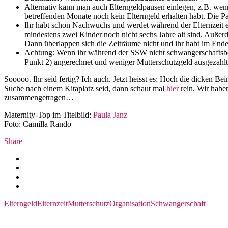
Alternativ kann man auch Elterngeldpausen einlegen, z.B. wenn
betreffenden Monate noch kein Elterngeld erhalten habt. Die Pau
Ihr habt schon Nachwuchs und werdet während der Elternzeit er
mindestens zwei Kinder noch nicht sechs Jahre alt sind. Außerde
Dann überlappen sich die Zeiträume nicht und ihr habt im Ende
Achtung: Wenn ihr während der SSW nicht schwangerschaftsbed
Punkt 2) angerechnet und weniger Mutterschutzgeld ausgezahl
Sooooo. Ihr seid fertig? Ich auch. Jetzt heisst es: Hoch die dicken Be
Suche nach einem Kitaplatz seid, dann schaut mal
hier
rein. Wir haben
zusammengetragen…
Maternity-Top im Titelbild:
Paula Janz
Foto: Camilla Rando
Share
Elterngeld
Elternzeit
Mutterschutz
Organisation
Schwangerschaft