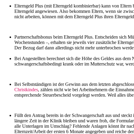
Elterngeld Plus (mit Elterngeld kombinierbar) kann von Eltern b
Elterngeld angewiesen. Also bekommen Eltern, wenn sie zwische
nicht arbeiten, können mit dem Elterngeld Plus ihren Elternge
Partnerschaftsbonus beim Elterngeld Plus. Entscheiden sich Mütt
Wochenstunden –, erhalten sie jeweils vier zusätzliche Eltern
Der Bezug darf dann allerdings nicht mehr unterbrochen werde
Bei Angestellten berechnet sich die Höhe des Geldes aus dem 
schwangerschaftsbedingt krank oder im Mutterschutz war, werde
Bei Selbstständigen ist der Gewinn aus dem letzten abgeschlo
Christkindes
, zählen nicht wie bei Arbeitnehmern die Einnahme
entsprechende Steuerbescheid vorgelegt werden. Weil alles übe
Füllt den Antrag bereits in der Schwangerschaft aus und steck
längere Zeit in der Klinik bleiben und waren froh, die Formul
alle Unterlagen im Umschlag? Fehlende Anlagen könnt ihr nachr
Elternzeit/Arbeit der ersten 6 Monate angegeben und reiche den 