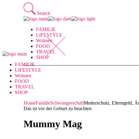
Skip
to
Search
the
content
FAMILIE
LIFESTYLE
Wohnen
FOOD
TRAVEL
SHOP
FAMILIE
LIFESTYLE
Wohnen
FOOD
TRAVEL
SHOP
Home
Familie
Schwangerschaft
Mutterschutz, Elterngeld, 
Das ist vor der Geburt zu beachten
Mummy Mag