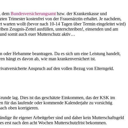
r, dem
Bundesversicherungsamt
bzw. der Krankenkasse und
en Trimester kostenfrei von der Frauenärztin erhaltet. Je nachdem,
t warten wollt (bevor nach 10-14 Tagen über Termin eingeleitet wird)
lben Zeugnis-Zettel ausfüllen, unterschreiben!, einsenden und am
 und somit auch euer Mutterschutz aktiv…
tin oder Hebamme beantragen. Da es sich um eine Leistung handelt,
ren hängt es davon ab, wie man krankenversichert ist.
rivatversicherte Anspruch auf den vollen Bezug von Elterngeld.
runde lag. Dies ist das geschätzte Einkommen, das der KSK im
en für das laufende oder kommende Kalenderjahr zu vorsichtig
nach oben korrigieren.
ndige ihr eigener Arbeitgeber sind und daher kein Mutterschaftsgeld
ie es erst nach den acht Wochen Mutterschutzfrist bekommen.