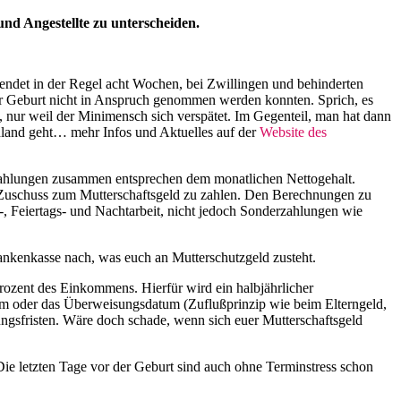
 und Angestellte zu unterscheiden.
endet in der Regel acht Wochen, bei Zwillingen und behinderten
er Geburt nicht in Anspruch genommen werden konnten. Sprich, es
nur weil der Minimensch sich verspätet. Im Gegenteil, man hat dann
chland geht… mehr Infos und Aktuelles auf der
Website des
 Zahlungen zusammen entsprechen dem monatlichen Nettogehalt.
als Zuschuss zum Mutterschaftsgeld zu zahlen. Den Berechnungen zu
n-, Feiertags- und Nachtarbeit, nicht jedoch Sonderzahlungen wie
ankenkasse nach, was euch an Mutterschutzgeld zusteht.
rozent des Einkommens. Hierfür wird ein halbjährlicher
m oder das Überweisungsdatum (Zuflußprinzip wie beim Elterngeld,
ungsfristen. Wäre doch schade, wenn sich euer Mutterschaftsgeld
Die letzten Tage vor der Geburt sind auch ohne Terminstress schon