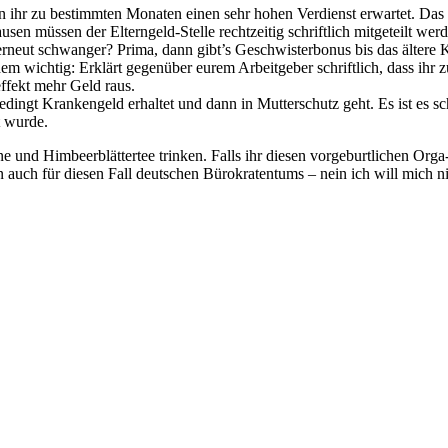
 ihr zu bestimmten Monaten einen sehr hohen Verdienst erwartet. Das i
sen müssen der Elterngeld-Stelle rechtzeitig schriftlich mitgeteilt wer
neut schwanger? Prima, dann gibt’s Geschwisterbonus bis das ältere Ki
m wichtig: Erklärt gegenüber eurem Arbeitgeber schriftlich, dass ihr z
ffekt mehr Geld raus.
ingt Krankengeld erhaltet und dann in Mutterschutz geht. Es ist es s
t wurde.
ine und Himbeerblättertee trinken. Falls ihr diesen vorgeburtlichen Org
 auch für diesen Fall deutschen Bürokratentums – nein ich will mich n