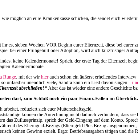
ll wie möglich an eure Krankenkasse schicken, die sendet euch wieder
ihr es, sieben Wochen VOR Beginn eurer Elternzeit, diese bei eurer zus
spiel bei einer Frühgeburt oder Adoption, wird auch kurzfristiger Antr
des, keine Kalendermonate! Sprich, der erste Tag der Elternzeit beg
tragten Kalendermonate.
a Runge
, mit der wir
hier
auch schon ein äußerst erhellendes Intervie
s so unfassbar unendlich viele, Sandra kann ein Lied davon singen –
un
Elternzeit abschließen!“
Aber das ist wieder eine andere Geschichte b
kosten darf, zum Schluß noch ein paar Finanz-Fallen im Überblick
arbeitet, reduziert sich euer Mutterschaftsgeld.
stständige können die Anrechnung nicht dadurch verhindern, dass sie E
ndern das Zuflussprinzip, sprich der Geld-Eingang auf dem Konto. Spre
während des Elterngeld-Bezugs (Elterngeld Plus Bezug ausgenommen, den
erisch keinen Gewinn erzielt. Ergo: Betriebsausgaben tätigen und die R