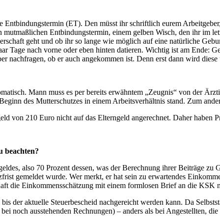
e Entbindungstermin (ET). Den müsst ihr schriftlich eurem Arbeitgebe
 mutmaßlichen Entbindungstermin, einem gelben Wisch, den ihr im letzt
rschaft geht und ob ihr so lange wie möglich auf eine natürliche Gebur
ar Tage nach vorne oder eben hinten datieren. Wichtig ist am Ende: Ge
ber nachfragen, ob er auch angekommen ist. Denn erst dann wird diese
utomatisch. Mann muss es per bereits erwähntem „Zeugnis“ von der Ärz
 Beginn des Mutterschutzes in einem Arbeitsverhältnis stand. Zum ande
geld von 210 Euro nicht auf das Elterngeld angerechnet. Daher haben P
zu beachten?
des, also 70 Prozent dessen, was der Berechnung ihrer Beiträge zu G
zfrist gemeldet wurde. Wer merkt, er hat sein zu erwartendes Einkomm
schaft die Einkommensschätzung mit einem formlosen Brief an die KSK 
bis der aktuelle Steuerbescheid nachgereicht werden kann. Da Selbststä
ht bei noch ausstehenden Rechnungen) – anders als bei Angestellten, d