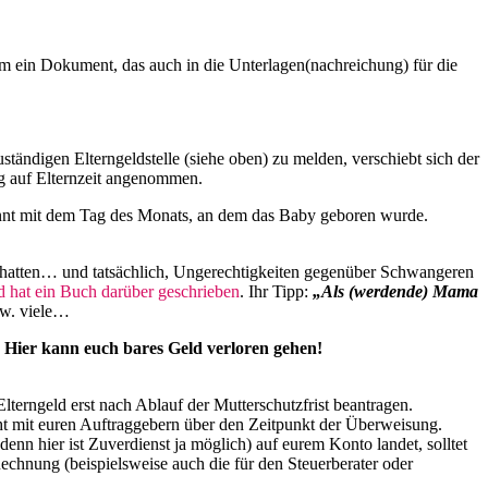
um ein Dokument, das auch in die Unterlagen(nachreichung) für die
tändigen Elterngeldstelle (siehe oben) zu melden, verschiebt sich der
ag auf Elternzeit angenommen.
innt mit dem Tag des Monats, an dem das Baby geboren wurde.
w hatten… und tatsächlich, Ungerechtigkeiten gegenüber Schwangeren
d hat ein Buch darüber geschrieben
. Ihr Tipp:
„Als (werdende) Mama
zw. viele…
.
Hier kann euch bares Geld verloren gehen!
lterngeld erst nach Ablauf der Mutterschutzfrist beantragen.
cht mit euren Auftraggebern über den Zeitpunkt der Überweisung.
n hier ist Zuverdienst ja möglich) auf eurem Konto landet, solltet
echnung (beispielsweise auch die für den Steuerberater oder