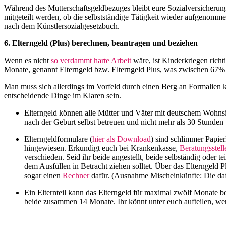
Während des Mutterschaftsgeldbezuges bleibt eure Sozialversicherun
mitgeteilt werden, ob die selbstständige Tätigkeit wieder aufgenomme
nach dem Künstlersozialgesetzbuch.
6. Elterngeld (Plus) berechnen, beantragen und beziehen
Wenn es nicht
so verdammt harte Arbeit
wäre, ist Kinderkriegen rich
Monate, genannt Elterngeld bzw. Elterngeld Plus, was zwischen 67% 
Man muss sich allerdings im Vorfeld durch einen Berg an Formalien k
entscheidende Dinge im Klaren sein.
Elterngeld können alle Mütter und Väter mit deutschem Wohnsit
nach der Geburt selbst betreuen und nicht mehr als 30 Stunden
Elterngeldformulare (
hier als Download
) sind schlimmer Papie
hingewiesen. Erkundigt euch bei Krankenkasse,
Beratungsstell
verschieden. Seid ihr beide angestellt, beide selbständig oder 
dem Ausfüllen in Betracht ziehen solltet. Über das Elterngeld Pl
sogar einen
Rechner
dafür. (Ausnahme Mischeinkünfte: Die dafür
Ein Elternteil kann das Elterngeld für maximal zwölf Monate be
beide zusammen 14 Monate. Ihr könnt unter euch aufteilen, wer