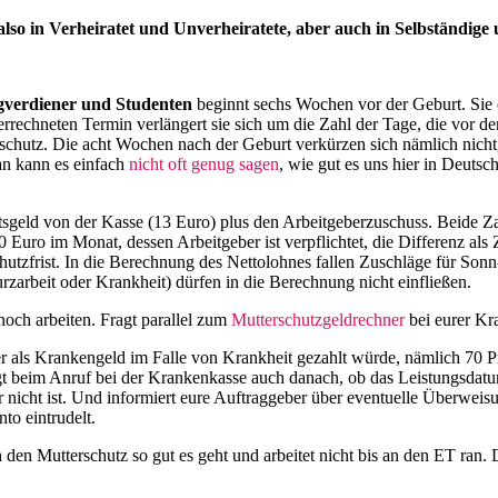
also in Verheiratet und Unverheiratete, aber auch in Selbständige
ngverdiener und Studenten
beginnt sechs Wochen vor der Geburt. Sie 
rechneten Termin verlängert sie sich um die Zahl der Tage, die vor d
hutz. Die acht Wochen nach der Geburt verkürzen sich nämlich nicht, 
an kann es einfach
nicht oft genug sagen
, wie gut es uns hier in Deuts
tsgeld von der Kasse (13 Euro) plus den Arbeitgeberzuschuss. Beide
90 Euro im Monat, dessen Arbeitgeber ist verpflichtet, die Differenz 
chutzfrist. In die Berechnung des Nettolohnes fallen Zuschläge für Son
rzarbeit oder Krankheit) dürfen in die Berechnung nicht einfließen.
 noch arbeiten. Fragt parallel zum
Mutterschutzgeldrechner
bei eurer Kr
r als Krankengeld im Falle von Krankheit gezahlt würde, nämlich 70 P
beim Anruf bei der Krankenkasse auch danach, ob das Leistungsdatu
r nicht ist. Und informiert eure Auftraggeber über eventuelle Überweis
to eintrudelt.
den Mutterschutz so gut es geht und arbeitet nicht bis an den ET ran. 