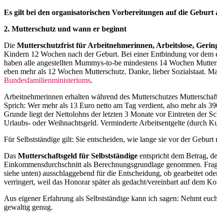
Es gilt bei den organisatorischen Vorbereitungen auf die Geburt 
2. Mutterschutz und wann er beginnt
Die
Mutterschutzfrist für Arbeitnehmerinnen, Arbeitslose, Geri
Kindern 12 Wochen nach der Geburt. Bei einer Entbindung vor dem er
haben alle angestellten Mummys-to-be mindestens 14 Wochen Muttersc
eben mehr als 12 Wochen Mutterschutz. Danke, lieber Sozialstaat. M
Bundesfamilienministeriums
.
Arbeitnehmerinnen erhalten während des Mutterschutzes Mutterschaf
Sprich: Wer mehr als 13 Euro netto am Tag verdient, also mehr als 3
Grunde liegt der Nettolohns der letzten 3 Monate vor Eintreten der S
Urlaubs- oder Weihnachtsgeld. Verminderte Arbeitsentgelte (durch Ku
Für Selbstständige gilt: Sie entscheiden, wie lange sie vor der Geburt
Das
Mutterschaftsgeld für Selbstständige
entspricht dem Betrag, de
Einkommensdurchschnitt als Berechnungsgrundlage genommen. Fragt 
siehe unten) ausschlaggebend für die Entscheidung, ob gearbeitet ode
verringert, weil das Honorar später als gedacht/vereinbart auf dem Kon
Aus eigener Erfahrung als Selbstständige kann ich sagen: Nehmt euch 
gewaltig genug.