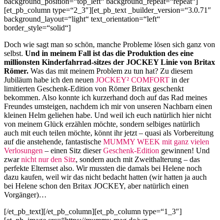
background_position=“top_left“ background_repeat=“repeat“]
[et_pb_column type=“2_3″][et_pb_text _builder_version=“3.0.71″
background_layout=“light“ text_orientation=“left“
border_style=“solid“]
Doch wie sagt man so schön, manche Probleme lösen sich ganz von
selbst.
Und in meinem Fall ist das die Produktion des eine
millionsten Kinderfahrrad-sitzes der JOCKEY Linie von Britax
Römer.
Was das mit meinem Problem zu tun hat? Zu diesem
Jubiläum habe ich den neuen
JOCKEY² COMFORT
in der
limitierten Geschenk-Edition von Römer Britax geschenkt
bekommen. Also konnte ich kurzerhand doch auf das Rad meines
Freundes umsteigen, nachdem ich mir von unseren Nachbarn einen
kleinen Helm geliehen habe. Und weil ich euch natürlich hier nicht
von meinem Glück erzählen möchte, sondern selbiges natürlich
auch mit euch teilen möchte, könnt ihr jetzt – quasi als Vorbereitung
auf die anstehende, fantastische
MUMMY WEEK mit ganz vielen
Verlosungen
– einen Sitz dieser
Geschenk-Edition
gewinnen! Und
zwar
nicht nur den Sitz
, sondern auch mit Zweithalterung – das
perfekte Elternset also. Wir mussten die damals bei Helene noch
dazu kaufen, weil wir das nicht bedacht hatten (wir hatten ja auch
bei Helene schon den Britax JOCKEY, aber natürlich einen
Vorgänger)…
[/et_pb_text][/et_pb_column][et_pb_column type=“1_3″]