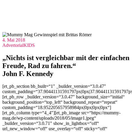
4. Mai 2018
Advertorial
KIDS
„Nichts ist vergleichbar mit der einfachen
Freude, Rad zu fahren.“
John F. Kennedy
[et_pb_section bb_built=“1″ _builder_version=“3.0.47″
custom_padding=“37.90441131591797px|0px|37.90441131591797px
[et_pb_row _builder_version=“3.0.47″ background_size=“initial“
background_position=“top_left“ background_repeat=“repeat“
custom_padding=“18.952205657958984px|0px|0px|0px“]
[et_pb_column type=“4_4″][et_pb_image src=“https://mummy-
mag.de/wp-content/uploads/2018/05/image1.jpeg“
_builder_version=“3.0.71″ show_in_lightbox=“off“
url_new_window=“off“ use_overlay=“off“ sticky=“off“