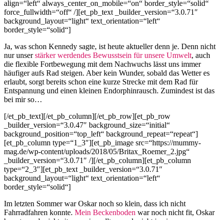
align=“left“ always_center_on_mobile=“on“ border_style=“solid“
force_fullwidth=“off“ /][et_pb_text _builder_version=“3.0.71″
background_layout=“light“ text_orientation=“left“
border_style=“solid“]
Ja, was schon Kennedy sagte, ist heute aktueller denn je. Denn nicht
nur unser
stärker werdendes Bewusstsein für unsere Umwelt
, auch
die flexible Fortbewegung mit dem Nachwuchs lässt uns immer
häufiger aufs Rad steigen. Aber kein Wunder, sobald das Wetter es
erlaubt, sorgt bereits schon eine kurze Strecke mit dem Rad für
Entspannung und einen kleinen Endorphinrausch. Zumindest ist das
bei mir so…
[/et_pb_text][/et_pb_column][/et_pb_row][et_pb_row
_builder_version=“3.0.47″ background_size=“initial“
background_position=“top_left“ background_repeat=“repeat“]
[et_pb_column type=“1_3″][et_pb_image src=“https://mummy-
mag.de/wp-content/uploads/2018/05/Britax_Roemer_2.jpg“
_builder_version=“3.0.71″ /][/et_pb_column][et_pb_column
type=“2_3″][et_pb_text _builder_version=“3.0.71″
background_layout=“light“ text_orientation=“left“
border_style=“solid“]
Im letzten Sommer war Oskar noch so klein, dass ich nicht
Fahrradfahren konnte.
Mein Beckenboden
war noch nicht fit, Oskar