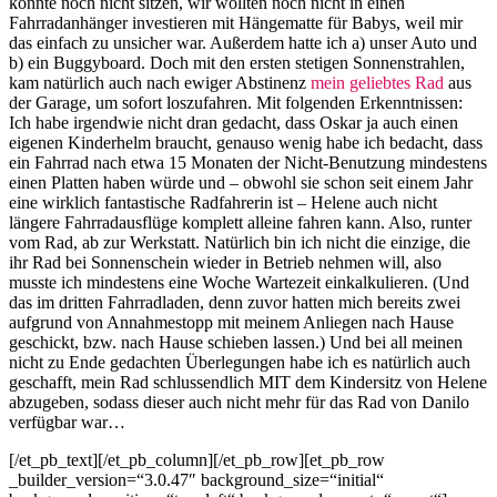
konnte
noch nicht sitzen, wir wollten noch nicht in einen
Fahrradanhänger investieren mit Hängematte für Babys, weil mir
das einfach zu unsicher war. Außerdem hatte ich a) unser Auto und
b) ein Buggyboard. Doch mit den ersten stetigen Sonnenstrahlen,
kam natürlich auch nach ewiger Abstinenz
mein geliebtes Rad
aus
der Garage, um sofort loszufahren. Mit folgenden Erkenntnissen:
Ich habe irgendwie nicht dran gedacht, dass Oskar ja auch einen
eigenen Kinderhelm braucht, genauso wenig habe ich bedacht, dass
ein Fahrrad nach etwa 15 Monaten der Nicht-Benutzung mindestens
einen Platten haben würde und – obwohl sie schon seit einem Jahr
eine wirklich fantastische Radfahrerin ist – Helene auch nicht
längere Fahrradausflüge komplett alleine fahren kann. Also, runter
vom Rad, ab zur Werkstatt. Natürlich bin ich nicht die einzige, die
ihr Rad bei Sonnenschein wieder in Betrieb nehmen will, also
musste ich mindestens eine Woche Wartezeit einkalkulieren. (Und
das im dritten Fahrradladen, denn zuvor hatten mich bereits zwei
aufgrund von Annahmestopp mit meinem Anliegen nach Hause
geschickt, bzw. nach Hause schieben lassen.) Und bei all meinen
nicht zu Ende gedachten Überlegungen habe ich es natürlich auch
geschafft, mein Rad schlussendlich MIT dem Kindersitz von Helene
abzugeben, sodass dieser auch nicht mehr für das Rad von Danilo
verfügbar war…
[/et_pb_text][/et_pb_column][/et_pb_row][et_pb_row
_builder_version=“3.0.47″ background_size=“initial“