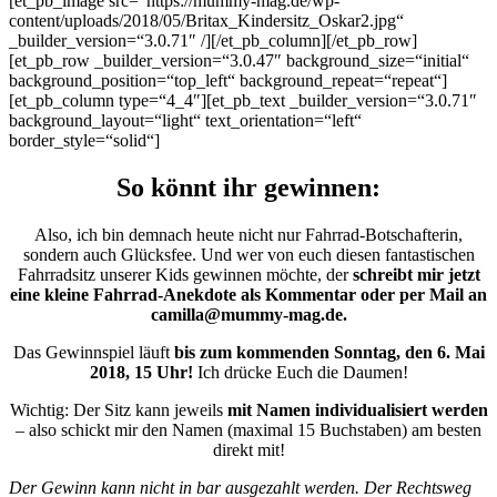
[et_pb_image src=“https://mummy-mag.de/wp-
content/uploads/2018/05/Britax_Kindersitz_Oskar2.jpg“
_builder_version=“3.0.71″ /][/et_pb_column][/et_pb_row]
[et_pb_row _builder_version=“3.0.47″ background_size=“initial“
background_position=“top_left“ background_repeat=“repeat“]
[et_pb_column type=“4_4″][et_pb_text _builder_version=“3.0.71″
background_layout=“light“ text_orientation=“left“
border_style=“solid“]
So könnt ihr gewinnen:
Also, ich bin demnach heute nicht nur Fahrrad-Botschafterin,
sondern auch Glücksfee. Und wer von euch diesen fantastischen
Fahrradsitz unserer Kids gewinnen möchte, der
schreibt mir jetzt
eine kleine Fahrrad-Anekdote als Kommentar oder per Mail an
camilla@mummy-mag.de.
Das Gewinnspiel läuft
bis zum kommenden Sonntag, den 6. Mai
2018, 15 Uhr!
Ich drücke Euch die Daumen!
Wichtig: Der Sitz kann jeweils
mit Namen individualisiert werden
– also schickt mir den Namen (maximal 15 Buchstaben) am besten
direkt mit!
Der Gewinn kann nicht in bar ausgezahlt werden. Der Rechtsweg