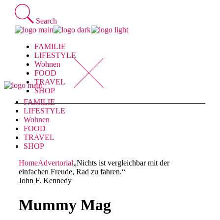
Skip
to
Search
the
content
FAMILIE
LIFESTYLE
Wohnen
FOOD
TRAVEL
SHOP
FAMILIE
LIFESTYLE
Wohnen
FOOD
TRAVEL
SHOP
Home
Advertorial
„Nichts ist vergleichbar mit der
einfachen Freude, Rad zu fahren.“
John F. Kennedy
Mummy Mag