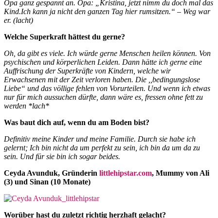
Opa ganz gespannt an. Opa: „Kristina, jetzt nimm du doch mal das
Kind.Ich kann ja nicht den ganzen Tag hier rumsitzen.“ – Weg war
er. (lacht)
Welche Superkraft hättest du gerne?
Oh, da gibt es viele. Ich würde gerne Menschen heilen können. Von
psychischen und körperlichen Leiden. Dann hätte ich gerne eine
Auffrischung der Superkräfte von Kindern, welche wir
Erwachsenen mit der Zeit verloren haben. Die ,,bedingungslose
Liebe“ und das völlige fehlen von Vorurteilen. Und wenn ich etwas
nur für mich aussuchen dürfte, dann wäre es, fressen ohne fett zu
werden *lach*
Was baut dich auf, wenn du am Boden bist?
Definitiv meine Kinder und meine Familie. Durch sie habe ich
gelernt; Ich bin nicht da um perfekt zu sein, ich bin da um da zu
sein. Und für sie bin ich sogar beides.
Ceyda Avunduk, Gründerin
littlehipstar.com
, Mummy von Ali
(3) und Sinan (10 Monate)
Worüber hast du zuletzt richtig herzhaft gelacht?