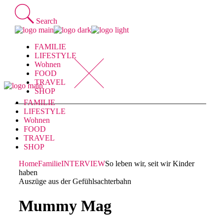
Skip
to
Search
the
content
FAMILIE
LIFESTYLE
Wohnen
FOOD
TRAVEL
SHOP
FAMILIE
LIFESTYLE
Wohnen
FOOD
TRAVEL
SHOP
Home
Familie
INTERVIEW
So leben wir, seit wir Kinder
haben
Auszüge aus der Gefühlsachterbahn
Mummy Mag