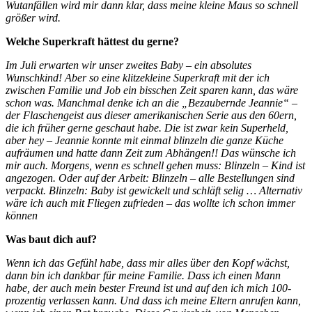
Wutanfällen wird mir dann klar, dass meine kleine Maus so schnell
größer wird.
Welche Superkraft hättest du gerne?
Im Juli erwarten wir unser zweites Baby – ein absolutes
Wunschkind! Aber so eine klitzekleine Superkraft mit der ich
zwischen Familie und Job ein bisschen Zeit sparen kann, das wäre
schon was. Manchmal denke ich an die „Bezaubernde Jeannie“ –
der Flaschengeist aus dieser amerikanischen Serie aus den 60ern,
die ich früher gerne geschaut habe. Die ist zwar kein Superheld,
aber hey – Jeannie konnte mit einmal blinzeln die ganze Küche
aufräumen und hatte dann Zeit zum Abhängen!! Das wünsche ich
mir auch. Morgens, wenn es schnell gehen muss: Blinzeln – Kind ist
angezogen. Oder auf der Arbeit: Blinzeln – alle Bestellungen sind
verpackt. Blinzeln: Baby ist gewickelt und schläft selig … Alternativ
wäre ich auch mit Fliegen zufrieden – das wollte ich schon immer
können
Was baut dich auf?
Wenn ich das Gefühl habe, dass mir alles über den Kopf wächst,
dann bin ich dankbar für meine Familie. Dass ich einen Mann
habe, der auch mein bester Freund ist und auf den ich mich 100-
prozentig verlassen kann. Und dass ich meine Eltern anrufen kann,