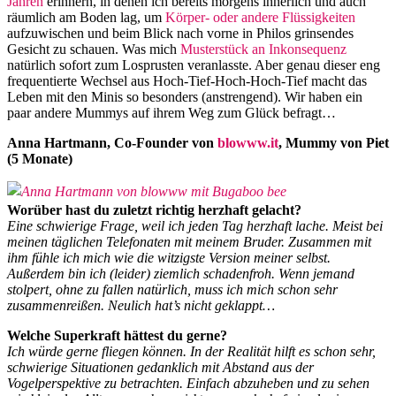
Jahren
erinnern, in denen ich bereits morgens innerlich und auch
räumlich am Boden lag, um
Körper- oder andere Flüssigkeiten
aufzuwischen und beim Blick nach vorne in Philos grinsendes
Gesicht zu schauen. Was mich
Musterstück an Inkonsequenz
natürlich sofort zum Losprusten veranlasste. Aber genau dieser eng
frequentierte Wechsel aus Hoch-Tief-Hoch-Hoch-Tief macht das
Leben mit den Minis so besonders (anstrengend). Wir haben ein
paar andere Mummys auf ihrem Weg zum Glück befragt…
Anna Hartmann, Co-Founder von
blowww.it
, Mummy von Piet
(5 Monate)
Worüber hast du zuletzt richtig herzhaft gelacht?
Eine schwierige Frage, weil ich jeden Tag herzhaft lache. Meist bei
meinen täglichen Telefonaten mit meinem Bruder. Zusammen mit
ihm fühle ich mich wie die witzigste Version meiner selbst.
Außerdem bin ich (leider) ziemlich schadenfroh. Wenn jemand
stolpert, ohne zu fallen natürlich, muss ich mich schon sehr
zusammenreißen. Neulich hat’s nicht geklappt…
Welche Superkraft hättest du gerne?
Ich würde gerne fliegen können. In der Realität hilft es schon sehr,
schwierige Situationen gedanklich mit Abstand aus der
Vogelperspektive zu betrachten. Einfach abzuheben und zu sehen