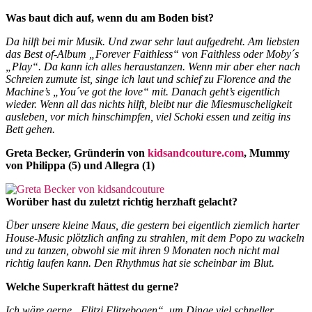
Was baut dich auf, wenn du am Boden bist?
Da hilft bei mir Musik. Und zwar sehr laut aufgedreht. Am liebsten
das Best of-Album „Forever Faithless“ von Faithless oder Moby´s
„Play“. Da kann ich alles heraustanzen. Wenn mir aber eher nach
Schreien zumute ist, singe ich laut und schief zu Florence and the
Machine’s „You´ve got the love“ mit. Danach geht’s eigentlich
wieder. Wenn all das nichts hilft, bleibt nur die Miesmuscheligkeit
ausleben, vor mich hinschimpfen, viel Schoki essen und zeitig ins
Bett gehen.
Greta Becker, Gründerin von
kidsandcouture.com
, Mummy
von Philippa (5) und Allegra (1)
Worüber hast du zuletzt richtig herzhaft gelacht?
Über unsere kleine Maus, die gestern bei eigentlich ziemlich harter
House-Music plötzlich anfing zu strahlen, mit dem Popo zu wackeln
und zu tanzen, obwohl sie mit ihren 9 Monaten noch nicht mal
richtig laufen kann. Den Rhythmus hat sie scheinbar im Blut.
Welche Superkraft hättest du gerne?
Ich wäre gerne „Flitzi Flitzebogen“, um Dinge viel schneller