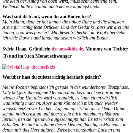
wie klein der Alltag von oben wirkt, muss sehr befreiend sein.
Vielleicht hätte ich dann auch keine Flugangst mehr.
Was baut dich auf, wenn du am Boden bist?
Mein Mann, denn er hat immer die nötige Ruhe und die längsten
Arme für richtig feste Drücker. Und der Gedanke, dass wir drei uns
haben, egal was passiert. Mit dieser Sicherheit im Kopf überstehe
ich viele Downs und lande nur selten wirklich am Boden.
Sylvia Haag, Gründerin
dreams4kids.de
, Mummy von Tochter
(3) und im 9.ten Monat schwanger
Worüber hast du zuletzt richtig herzhaft gelacht?
Meine Tochter befindet sich gerade in der wunderbaren Trotzphase.
Lilly hat jetzt ihre eigene Meinung und das macht sie mir immer
wieder klar. Um alles wird verhandelt, es kann einen wirklich
wahnsinnig machen. Aber dann könnte ich mich auch wieder
wegschmeißen vor Lachen. Auf einmal sitzt da diese kleine Dame,
schaut mich ernst an und überrascht mich mit einem altklugen
Spruch, den sie irgendwo aufgeschnappt hat. Es ist wirklich zum
Schießen. Es gibt unzählige dieser kleinen, flüchtigen Momente, in
denen mir das Herz aufgeht. Zwischen herzhaftem Lachen und