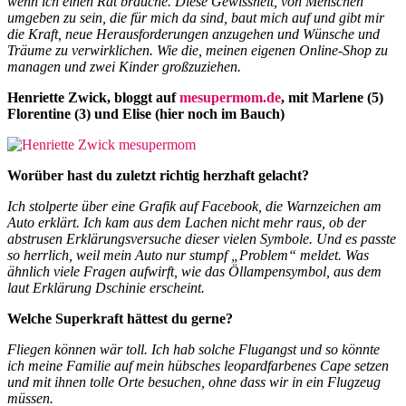
wenn ich einen Rat brauche. Diese Gewissheit, von Menschen
umgeben zu sein, die für mich da sind, baut mich auf und gibt mir
die Kraft, neue Herausforderungen anzugehen und Wünsche und
Träume zu verwirklichen. Wie die, meinen eigenen Online-Shop zu
managen und zwei Kinder großzuziehen.
Henriette Zwick, bloggt auf
mesupermom.de
, mit Marlene (5)
Florentine (3) und Elise (hier noch im Bauch)
Worüber hast du zuletzt richtig herzhaft gelacht?
Ich stolperte über eine Grafik auf Facebook, die Warnzeichen am
Auto erklärt. Ich kam aus dem Lachen nicht mehr raus, ob der
abstrusen Erklärungsversuche dieser vielen Symbole. Und es passte
so herrlich, weil mein Auto nur stumpf „Problem“ meldet. Was
ähnlich viele Fragen aufwirft, wie das Öllampensymbol, aus dem
laut Erklärung Dschinie erscheint.
Welche Superkraft hättest du gerne?
Fliegen können wär toll. Ich hab solche Flugangst und so könnte
ich meine Familie auf mein hübsches leopardfarbenes Cape setzen
und mit ihnen tolle Orte besuchen, ohne dass wir in ein Flugzeug
müssen.