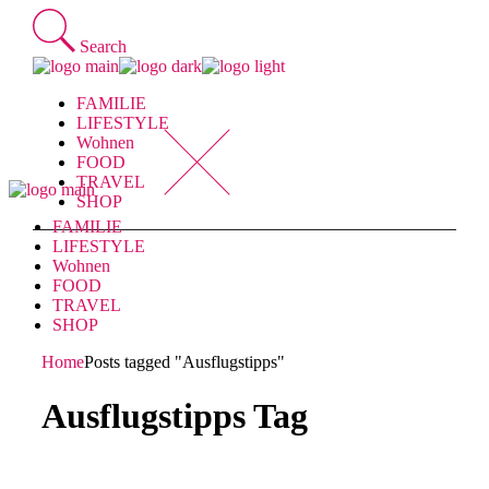
Skip
to
Search
the
content
FAMILIE
LIFESTYLE
Wohnen
FOOD
TRAVEL
SHOP
FAMILIE
LIFESTYLE
Wohnen
FOOD
TRAVEL
SHOP
Home
Posts tagged "Ausflugstipps"
Ausflugstipps Tag