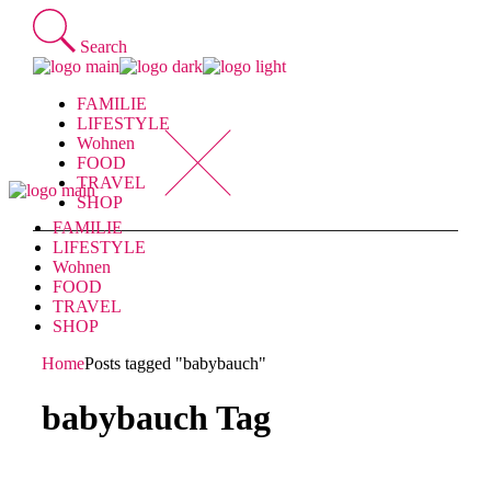
Skip
to
Search
the
content
FAMILIE
LIFESTYLE
Wohnen
FOOD
TRAVEL
SHOP
FAMILIE
LIFESTYLE
Wohnen
FOOD
TRAVEL
SHOP
Home
Posts tagged "babybauch"
babybauch Tag