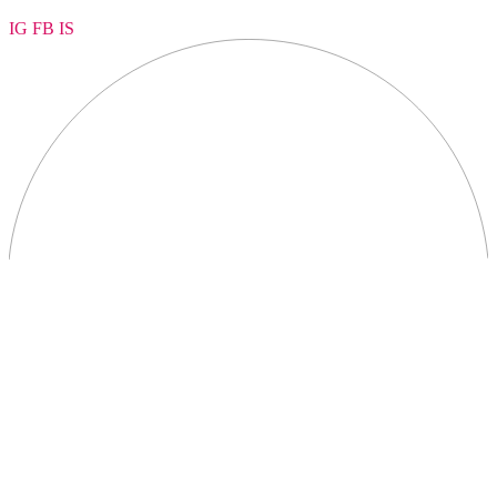
IG
FB
IS