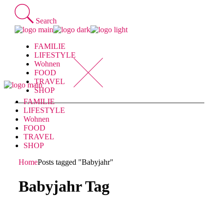
Skip
to
Search
the
content
FAMILIE
LIFESTYLE
Wohnen
FOOD
TRAVEL
SHOP
FAMILIE
LIFESTYLE
Wohnen
FOOD
TRAVEL
SHOP
Home
Posts tagged "Babyjahr"
Babyjahr Tag